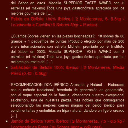
del Sabor en 2023. Medalla SUPERIOR TASTE AWARD con 3
estrellas (el máximo) Toda una joya gastronómica apreciada por los
mejores gourmets del […]
Paleta de Bellota 100% Ibérica | 2 Montaneras, 5- 5.5kg /
Loncheada a Cuchilo(19 Sobres 80gr + Puntas)
¿Cuántos Sobres vienen en las piezas loncheadas?: 18 sobres de 80
gramos + 1 paquetitos de puntas Producto elegido por más de 200
chefs internacionales con estrella Michelín premiado por el Instituto
del Sabor en 2023. Medalla SUPERIOR TASTE AWARD con 3
estrellas (el máximo) Toda una joya gastronómica apreciada por los
mejores gourmets del […]
Salchichón de Bellota 100% Ibérico | 2 Montaneras, Media
Pieza (0.45 - 0.5kg)
RECOMENDACIÓN DON IBÉRICO Artesanal y Natural , Elaborado
con el método tradicional, heredado de generación en generación,
con el toque especial de la familia, obtenemos nuestro excepcional
salchichón, una de nuestras piezas más nobles que conseguimos
seleccionando las mejores carnes magras del cerdo ibérico para
condimentarlas y embutirlas en tripa natural, dándole un ligero oreado
[…]
Jamón de Bellota 100% Ibérico | 2 Montaneras, 7.5 - 8.5 kg /
Loncheado en Fetas (38 Sobres 80gr + 2xPuntas)