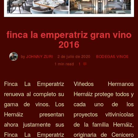
finca la emperatriz gran vino
2016
by
JOHNNY ZURI
2 de julio de 2020
BODEGAS VINOS
1 min read
1
Finca La Emperatriz
Viñedos Hermanos
renueva al completo su
Hernáiz protege todos y
gama de vinos. L
os
cada uno de los
Hernáiz presentan
proyectos vitivinícolas
ahora justamente sus
de la familia Hernáiz,
Finca La Emperatriz
originaria de Cenicero