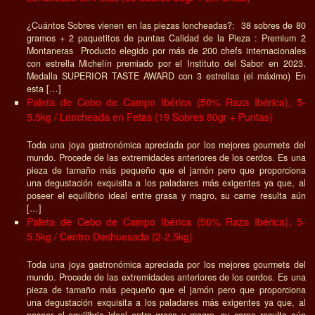
¿Cuántos Sobres vienen en las piezas loncheadas?: 38 sobres de 80
gramos + 2 paquetitos de puntas Calidad de la Pieza : Premium 2
Montaneras Producto elegido por más de 200 chefs internacionales
con estrella Michelín premiado por el Instituto del Sabor en 2023.
Medalla SUPERIOR TASTE AWARD con 3 estrellas (el máximo) En
esta […]
Paleta de Cebo de Campo Ibérica (50% Raza Ibérica), 5-
5.5kg / Loncheada en Fetas (19 Sobres 80gr + Puntas)
Toda una joya gastronómica apreciada por los mejores gourmets del
mundo. Procede de las extremidades anteriores de los cerdos. Es una
pieza de tamaño más pequeño que el jamón pero que proporciona
una degustación exquisita a los paladares más exigentes ya que, al
poseer el equilibrio ideal entre grasa y magro, su carne resulta aún
[…]
Paleta de Cebo de Campo Ibérica (50% Raza Ibérica), 5-
5.5kg / Centro Deshuesada (2-2.5kg)
Toda una joya gastronómica apreciada por los mejores gourmets del
mundo. Procede de las extremidades anteriores de los cerdos. Es una
pieza de tamaño más pequeño que el jamón pero que proporciona
una degustación exquisita a los paladares más exigentes ya que, al
poseer el equilibrio ideal entre grasa y magro, su carne resulta aún