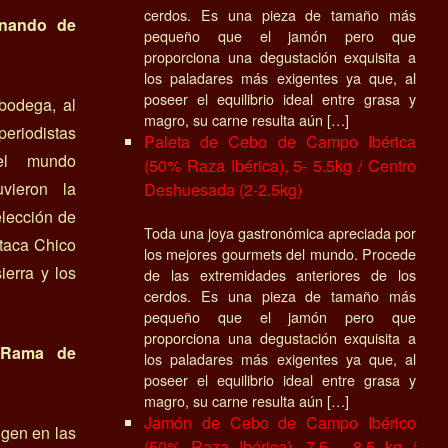
cerdos. Es una pieza de tamaño más
rnando de
pequeño que el jamón pero que
proporciona una degustación exquisita a
los paladares más exigentes ya que, al
poseer el equilibrio ideal entre grasa y
bodega, al
magro, su carne resulta aún […]
eriodistas
Paleta de Cebo de Campo Ibérica
del mundo
(50% Raza Ibérica), 5- 5.5kg / Centro
uvieron la
Deshuesada (2-2.5kg)
elección de
Toda una joya gastronómica apreciada por
etaca Chico
los mejores gourmets del mundo. Procede
erra y los
de las extremidades anteriores de los
cerdos. Es una pieza de tamaño más
pequeño que el jamón pero que
proporciona una degustación exquisita a
n Rama de
los paladares más exigentes ya que, al
poseer el equilibrio ideal entre grasa y
magro, su carne resulta aún […]
Jamón de Cebo de Campo Ibérico
igen en las
(50% Raza Ibérica), 7.5 - 8.5 kg /