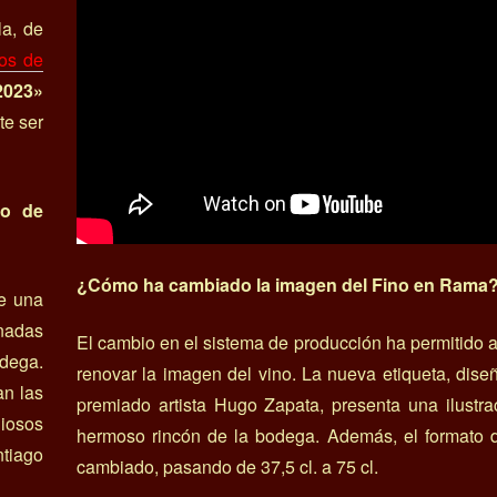
la, de
nos de
2023»
te ser
do de
¿Cómo ha cambiado la imagen del Fino en Rama
e una
nadas
El cambio en el sistema de producción ha permitido 
dega.
renovar la imagen del vino. La nueva etiqueta, dise
an las
premiado artista Hugo Zapata, presenta una ilustr
iosos
hermoso rincón de la bodega. Además, el formato d
ntiago
cambiado, pasando de 37,5 cl. a 75 cl.