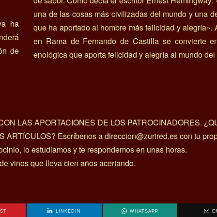
de sabor. Como decía el escritor Ernest Hemingway: 
una de las cosas más civilizadas del mundo y una d
ya ha
que ha aportado al hombre más felicidad y alegría». A
nderá
en Rama de Fernando de Castilla se convierte e
ión de
enológica que aporta felicidad y alegría al mundo del 
A CON LAS APORTACIONES DE LOS PATROCINADORES. ¿Q
ÍCULOS? Escríbenos a direccion@zurired.es con tu prop
rocinio, lo estudiamos y te respondemos en unas horas.
 de vinos que lleva cien años acertando.
EST
LINKEDIN
WHATSAPP
E