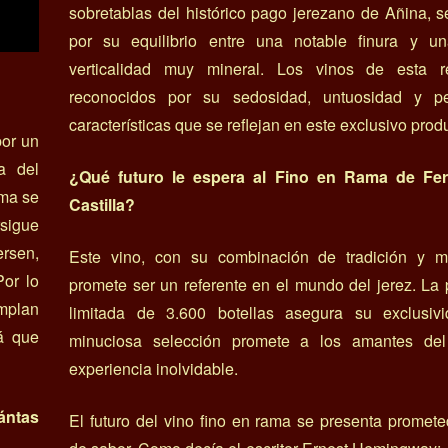
sobretablas del histórico pago jerezano de Añina, s
por su equilibrio entre una notable finura y un
verticalidad muy mineral. Los vinos de esta 
reconocidos por su sedosidad, untuosidad y per
características que se reflejan en este exclusivo prod
por un
a del
¿Qué futuro le espera al Fino en Rama de Fe
ama se
Castilla?
rsigue
ersen,
Este vino, con su combinación de tradición y m
Por lo
promete ser un referente en el mundo del jerez. La
mplan
limitada de 3.600 botellas asegura su exclusiv
á que
minuciosa selección promete a los amantes de
experiencia inolvidable.
ántas
El futuro del vino fino en rama se presenta promete