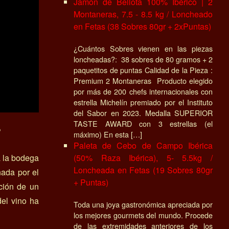
Jamón de Bellota 100% Ibérico | 2
Montaneras, 7.5 - 8.5 kg / Loncheado
en Fetas (38 Sobres 80gr + 2xPuntas)
¿Cuántos Sobres vienen en las piezas
loncheadas?: 38 sobres de 80 gramos + 2
paquetitos de puntas Calidad de la Pieza :
Premium 2 Montaneras Producto elegido
por más de 200 chefs internacionales con
estrella Michelín premiado por el Instituto
del Sabor en 2023. Medalla SUPERIOR
TASTE AWARD con 3 estrellas (el
?
máximo) En esta […]
Paleta de Cebo de Campo Ibérica
(50% Raza Ibérica), 5- 5.5kg /
a la bodega
Loncheada en Fetas (19 Sobres 80gr
ñada por el
+ Puntas)
ación de un
el vino ha
Toda una joya gastronómica apreciada por
los mejores gourmets del mundo. Procede
de las extremidades anteriores de los