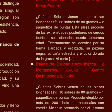
e distingue
Pieza Entera
a singular
¿Cuántos Sobres vienen en las piezas
región son
loncheadas?: 38 sobres de 80 gramos + 2
sistencia,
paquetitos de puntas Esta pieza procede
ucto.
de las extremidades posteriores de cerdos
ibéricos seleccionados desde temprana
edad Externamente se identifica por su
rnando de
forma alargada y estilizada, su pezuña
negra, su caña estrecha y el color dorado
de la grasa. Al corte […]
Paleta de Bellota 100% Ibérica | 2
odernidad,
Montaneras, 5.5-6kg / Centro
 producción
Deshuesada (2.5-3kg)
idad, y su
l vino una
¿Cuántos Sobres vienen en las piezas
loncheadas?: 18 sobres de 80 gramos + 1
paquetitos de puntas Producto elegido por
más de 200 chefs internacionales con
dor y lleno
estrella Michelín premiado por el Instituto