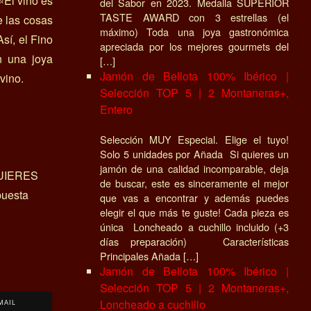
«El vino es
del Sabor en 2023. Medalla SUPERIOR
TASTE AWARD con 3 estrellas (el
e las cosas
máximo) Toda una joya gastronómica
sí, el Fino
apreciada por los mejores gourmets del
n una joya
[…]
Jamón de Bellota 100% Ibérico |
vino.
Selección TOP 5 | 2 Montaneras+,
Entero
Selección MUY Especial. Elige el tuyo!
Solo 5 unidades por Añada Si quieres un
jamón de una calidad incomparable, deja
UIERES
de buscar, este es sinceramente el mejor
uesta
que vas a encontrar y además puedes
elegir el que más te guste! Cada pieza es
única Loncheado a cuchillo incluido (+3
días preparación) Características
Principales Añada […]
Jamón de Bellota 100% Ibérico |
Selección TOP 5 | 2 Montaneras+,
Loncheado a cuchillo
MAIL