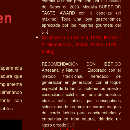
estrella Michelín premiado por el Instituto
del Sabor en 2023. Medalla SUPERIOR
en
TASTE AWARD con 3 estrellas (el
máximo) Toda una joya gastronómica
apreciada por los mejores gourmets del
[…]
Salchichón de Bellota 100% Ibérico |
2 Montaneras, Media Pieza (0.45 -
0.5kg)
RECOMENDACIÓN DON IBÉRICO
 apariencia
Artesanal y Natural , Elaborado con el
evadura que
método tradicional, heredado de
generación en generación, con el toque
omplementa
especial de la familia, obtenemos nuestro
 culminando
excepcional salchichón, una de nuestras
tente, con
piezas más nobles que conseguimos
seleccionando las mejores carnes magras
dables.
del cerdo ibérico para condimentarlas y
embutirlas en tripa natural, dándole un
ligero oreado […]