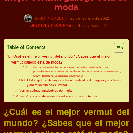
moda
by
JOHNNY ZURI
28 de febrero de 2022
LIFESTYLE & GOURMET
4 mins read
Table of Contents
¿Cuál es el mejor vermut del mundo? ¿Sabes que el mejor
vermut gallego está de moda?
Como curiosidad he de decir que fueron las ginebras las que
precedieron a los vermuts en el desarrollo de las marcas autóctonas, y
luego muchas otras bebidas espirituosas.
El vino gallego dio origen a los aguardientes de bagazo y sus licores,
y ahora ha sumado el vermú.
Vermú gallego, una bebida de moda
Los Vinos se están convirtiendo en vermú en Galicia
¿Cuál es el mejor vermut del
mundo? ¿Sabes que el mejor