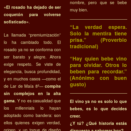
nombre, pero que se bebe
«El rosado ha dejado de ser
muy bien.
coquetón para volverse
sofisticado»
.
“La verdad espera.
Solo la mentira tiene
La llamada “premiumización”
prisa.” (Proverbio
lo ha cambiado todo. El
tradicional)
rosado ya no se conforma con
ser barato y alegre. Ahora
“Hay quien bebe vino
para olvidar. Otros lo
exige respeto. Se viste de
beben para recordar.”
elegancia, busca profundidad,
(Anónimo con buen
y en muchos casos —como el
gusto)
de Lar de Maía 8º—
compite
sin complejos en la alta
gama
. Y no es casualidad que
El vino ya no es solo lo que
los millennials lo hayan
bebes, es lo que decides
adoptado como bandera: son
creer.
ellos quienes exigen verdad,
¿Y tú? ¿Qué historia estás
origen, y un toque de diseño
dispuesto a saborear hoy?