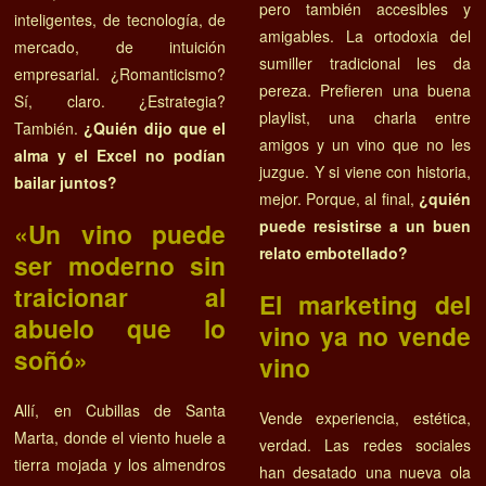
pero también accesibles y
inteligentes, de tecnología, de
amigables. La ortodoxia del
mercado, de intuición
sumiller tradicional les da
empresarial. ¿Romanticismo?
pereza. Prefieren una buena
Sí, claro. ¿Estrategia?
playlist, una charla entre
También.
¿Quién dijo que el
amigos y un vino que no les
alma y el Excel no podían
juzgue. Y si viene con historia,
bailar juntos?
mejor. Porque, al final,
¿quién
puede resistirse a un buen
«Un vino puede
relato embotellado?
ser moderno sin
traicionar al
El marketing del
abuelo que lo
vino ya no vende
soñó»
vino
Allí, en Cubillas de Santa
Vende experiencia, estética,
Marta, donde el viento huele a
verdad. Las redes sociales
tierra mojada y los almendros
han desatado una nueva ola