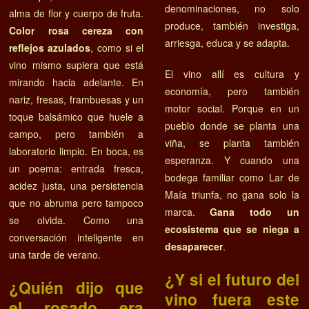
denominaciones, no solo
alma de flor y cuerpo de fruta.
produce, también investiga,
Color rosa cereza con
arriesga, educa y se adapta.
reflejos azulados
, como si el
vino mismo supiera que está
El vino allí es cultura y
mirando hacia adelante. En
economía, pero también
nariz, fresas, frambuesas y un
motor social. Porque en un
toque balsámico que huele a
pueblo donde se planta una
campo, pero también a
viña, se planta también
laboratorio limpio. En boca, es
esperanza. Y cuando una
un poema: entrada fresca,
bodega familiar como Lar de
acidez justa, una persistencia
Maía triunfa, no gana solo la
que no abruma pero tampoco
marca.
Gana todo un
se olvida. Como una
ecosistema que se niega a
conversación inteligente en
desaparecer
.
una tarde de verano.
¿Y si el futuro del
¿Quién dijo que
vino fuera este
el rosado era