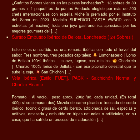
¿Cuántos Sobres vienen en las piezas loncheadas?: 18 sobres de 80
gramos + 1 paquetitos de puntas Producto elegido por más de 200
chefs internacionales con estrella Michelín premiado por el Instituto
del Sabor en 2023. Medalla SUPERIOR TASTE AWARD con 3
estrellas (el máximo) Toda una joya gastronómica apreciada por los
mejores gourmets del […]
Surtido Embutido Ibérico de Bellota, Loncheado ( 24 Sobres )
Esto no es un surtido, es una romería ibérica con todo el fervor del
sabor. Tres nombres, tres pecados capitales:
Lomonasterio | Lomo
de Bellota 100% Ibérico - suave, jugoso, casi místico.
Choricielo
| Chorizo 100% Iérico de Bellota - con ese picorcillo celestial que te
sube la ceja.
San Chichón […]
Vela ibérica [Estilo FUET], PACK - Salchichón Normal y
Chorizo Picante
Formato : Al vacío. peso aprox. 200g./ud. cada unidad. (En total
400g si se compran dos) Mezcla de carne picada o troceada de cerdo
ibérico, tocino o grasa de cerdo ibérico, adicionada de sal, especias y
aditivos, amasada y embutida en tripas naturales o artificiales, en su
caso, que ha sufrido un proceso de maduración […]