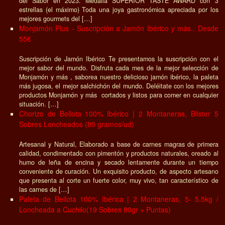
del Sabor en 2023. Medalla SUPERIOR TASTE AWARD con 3
estrellas (el máximo) Toda una joya gastronómica apreciada por los
mejores gourmets del […]
Monjamón Plus - Suscripción a Jamón Ibérico y más.. Desde
55€
Suscripción de Jamón Ibérico Te presentamos la suscripción con el
mejor sabor del mundo. Disfruta cada mes de la mejor selección de
Monjamón y más , saborea nuestro delicioso jamón ibérico, la paleta
más jugosa, el mejor salchichón del mundo. Deléitate con los mejores
productos Monjamón y más cortados y listos para comer en cualquier
situación. […]
Chorizo de Bellota 100% Ibérico | 2 Montaneras, Blister 5
Sobres Loncheados (80 gramos/ud)
Artesanal y Natural, Elaborado a base de carnes magras de primera
calidad, condimentado con pimentón y productos naturales, oreado al
humo de leña de encina y secado lentamente durante un tiempo
conveniente de curación. Un exquisito producto, de aspecto artesano
que presenta al corte un fuerte color, muy vivo, tan característico de
las carnes de […]
Paleta de Bellota 100% Ibérica | 2 Montaneras, 5- 5.5kg /
Loncheada a Cuchilo(19 Sobres 80gr + Puntas)