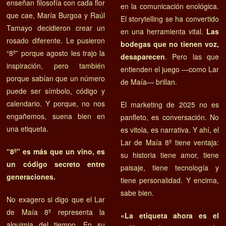
enseñan filosofía con cada flor
en la comunicación enológica.
que cae, María Burgoa y Raúl
El storytelling se ha convertido
Tamayo decidieron crear un
en una herramienta vital.
Las
rosado diferente. Le pusieron
bodegas que no tienen voz,
“8º” porque agosto les trajo la
desaparecen
. Pero las que
inspiración, pero también
entienden el juego —como Lar
porque sabían que un número
de Maía— brillan.
puede ser símbolo, código y
calendario. Y porque, no nos
El marketing de 2025 no es
engañemos, suena bien en
panfleto, es conversación. No
una etiqueta.
es vitola, es narrativa. Y ahí, el
Lar de Maía 8º tiene ventaja:
“8º” es más que un vino, es
su historia tiene amor, tiene
un código secreto entre
paisaje, tiene tecnología y
generaciones.
tiene personalidad. Y encima,
sabe bien.
No exagero si digo que el Lar
de Maía 8º representa la
«La etiqueta ahora es el
alquimia del tiempo. En su