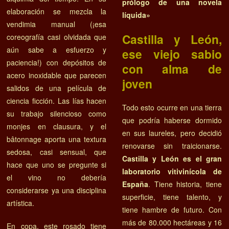
prólogo de una novela
elaboración se mezcla la
líquida»
vendimia manual (¡esa
Castilla y León,
coreografía casi olvidada que
aún sabe a esfuerzo y
ese viejo sabio
paciencia!) con depósitos de
con alma de
acero inoxidable que parecen
joven
salidos de una película de
ciencia ficción. Las lías hacen
Todo esto ocurre en una tierra
su trabajo silencioso como
que podría haberse dormido
monjes en clausura, y el
en sus laureles, pero decidió
bâtonnage aporta una textura
renovarse sin traicionarse.
sedosa, casi sensual, que
Castilla y León es el gran
hace que uno se pregunte si
laboratorio vitivinícola de
el vino no debería
España
. Tiene historia, tiene
considerarse ya una disciplina
superficie, tiene talento, y
artística.
tiene hambre de futuro. Con
más de 80.000 hectáreas y 16
En copa, este rosado tiene