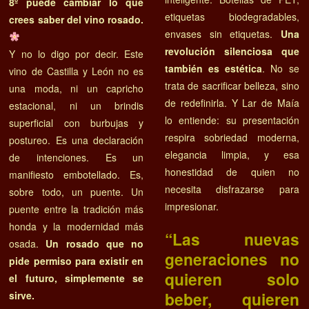
8º puede cambiar lo que
etiquetas biodegradables,
crees saber del vino rosado.
envases sin etiquetas.
Una
revolución silenciosa que
Y no lo digo por decir. Este
también es estética
. No se
vino de Castilla y León no es
trata de sacrificar belleza, sino
una moda, ni un capricho
de redefinirla. Y Lar de Maía
estacional, ni un brindis
lo entiende: su presentación
superficial con burbujas y
respira sobriedad moderna,
postureo. Es una declaración
elegancia limpia, y esa
de intenciones. Es un
honestidad de quien no
manifiesto embotellado. Es,
necesita disfrazarse para
sobre todo, un puente. Un
impresionar.
puente entre la tradición más
honda y la modernidad más
“Las nuevas
osada.
Un rosado que no
generaciones no
pide permiso para existir en
quieren solo
el futuro, simplemente se
beber, quieren
sirve.