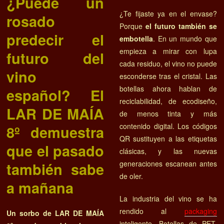
¿Puede un
¿Te fijaste ya en el envase?
rosado
Porque
el futuro también se
predecir el
embotella
. En un mundo que
empieza a mirar con lupa
futuro del
cada residuo, el vino no puede
vino
esconderse tras el cristal. Las
botellas ahora hablan de
español? El
reciclabilidad, de ecodiseño,
LAR DE MAÍA
de menos tinta y más
contenido digital. Los códigos
8º demuestra
QR sustituyen a las etiquetas
que el pasado
clásicas, y las nuevas
generaciones escanean antes
también sabe
de oler.
a mañana
La industria del vino se ha
rendido al
packaging
Un sorbo de LAR DE MAÍA
inteligente. Botellas de PET,