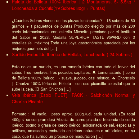
Paleta de Bellota 100% Ibérica | 2 Montaneras, 5- 5.5kg /
Loncheada a Cuchilo(19 Sobres 80gr + Puntas)
¿Cuántos Sobres vienen en las piezas loncheadas?: 18 sobres de 80
gramos + 1 paquetitos de puntas Producto elegido por más de 200
chefs internacionales con estrella Michelín premiado por el Instituto
del Sabor en 2023. Medalla SUPERIOR TASTE AWARD con 3
estrellas (el máximo) Toda una joya gastronómica apreciada por los
mejores gourmets del […]
Surtido Embutido Ibérico de Bellota, Loncheado ( 24 Sobres )
Esto no es un surtido, es una romería ibérica con todo el fervor del
sabor. Tres nombres, tres pecados capitales: 🔔 Lomonasterio | Lomo
de Bellota 100% Ibérico - suave, jugoso, casi místico. 🔥 Choricielo
| Chorizo 100% Iérico de Bellota - con ese picorcillo celestial que te
sube la ceja. 💥 San Chichón […]
Vela ibérica [Estilo FUET], PACK - Salchichón Normal y
Chorizo Picante
Formato : Al vacío. peso aprox. 200g./ud. cada unidad. (En total
400g si se compran dos) Mezcla de carne picada o troceada de cerdo
ibérico, tocino o grasa de cerdo ibérico, adicionada de sal, especias y
aditivos, amasada y embutida en tripas naturales o artificiales, en su
caso, que ha sufrido un proceso de maduración […]