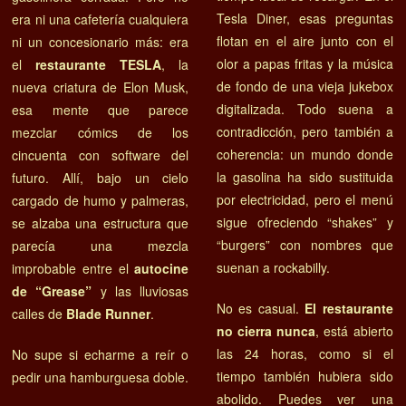
Tesla Diner, esas preguntas
era ni una cafetería cualquiera
flotan en el aire junto con el
ni un concesionario más: era
olor a papas fritas y la música
el
restaurante TESLA
, la
de fondo de una vieja jukebox
nueva criatura de Elon Musk,
digitalizada. Todo suena a
esa mente que parece
contradicción, pero también a
mezclar cómics de los
coherencia: un mundo donde
cincuenta con software del
la gasolina ha sido sustituida
futuro. Allí, bajo un cielo
por electricidad, pero el menú
cargado de humo y palmeras,
sigue ofreciendo “shakes” y
se alzaba una estructura que
“burgers” con nombres que
parecía una mezcla
suenan a rockabilly.
improbable entre el
autocine
de “Grease”
y las lluviosas
No es casual.
El restaurante
calles de
Blade Runner
.
no cierra nunca
, está abierto
las 24 horas, como si el
No supe si echarme a reír o
tiempo también hubiera sido
pedir una hamburguesa doble.
abolido. Puedes ver una