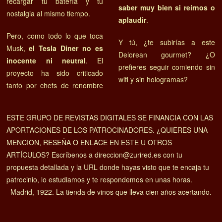
recargar tu batería y tu
saber muy bien si reírnos o
nostalgia al mismo tiempo.
aplaudir
.
Pero, como todo lo que toca
Y tú, ¿te subirías a este
Musk,
el Tesla Diner no es
Delorean gourmet? ¿O
inocente ni neutral
. El
prefieres seguir comiendo sin
proyecto ha sido criticado
wifi y sin hologramas?
tanto por chefs de renombre
ESTE GRUPO DE REVISTAS DIGITALES SE FINANCIA CON LAS
APORTACIONES DE LOS PATROCINADORES. ¿QUIERES UNA
MENCION, RESEÑA O ENLACE EN ESTE U OTROS
ARTÍCULOS? Escríbenos a direccion@zurired.es con tu
propuesta detallada y la URL donde hayas visto que te encaja tu
patrocinio, lo estudiamos y te respondemos en unas horas.
Madrid, 1922. La tienda de vinos que lleva cien años acertando.