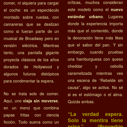
críticas, muchos consideran
comer, ni siquiera para cargar
este modelo como el
nuevo
el coche: es un espectáculo
estándar urbano
. Lugares
montado sobre ruedas, con
donde la experiencia importa
camareras que se deslizan
más que el contenido, donde
como si fueran parte de un
la decoración tiene más likes
musical de Broadway pero en
que el sabor del pan. Y sin
versión eléctrica. Mientras
embargo, cuando pruebas
tanto, una pantalla gigante
una hamburguesa con queso
proyecta clásicos de los años
cheddar y cebolla
dorados de Hollywood y
caramelizada mientras ves
algunos futuros distópicos
una escena de “Rebelde sin
para condimentar la espera.
causa”, algo se activa. No sé
No se trata solo de comer.
si es el estómago o el alma.
Aquí, uno
viaja sin moverse
,
Quizás ambas.
en un menú que combina
“La verdad espera.
papas fritas con ciencia
Solo la mentira tiene
ficción. Todo suena como un
prisa.” (Proverbio