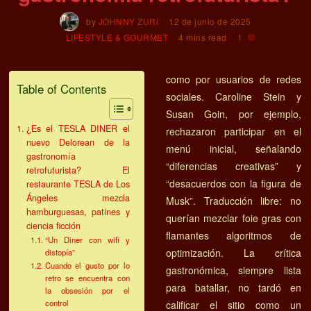
by
JOHNNY ZURI
12 de junio de 2025
LIFESTYLE & GOURMET
4 mins read
1
como por usuarios de redes
Table of Contents
sociales. Caroline Stein y
Susan Goin, por ejemplo,
¿Es el TESLA DINER el
rechazaron participar en el
nuevo Delorean de la
menú inicial, señalando
gastronomía
“diferencias creativas” y
retrofuturista? El
“desacuerdos con la figura de
restaurante TESLA de Los
Ángeles mezcla
Musk”. Traducción libre: no
hamburguesas, patines y
querían mezclar foie gras con
ciencia ficción
flamantes algoritmos de
“Un Diner con wifi y
optimización. La crítica
distopía”
Cuando el gusto por lo
gastronómica, siempre lista
retro se encuentra con
para batallar, no tardó en
la obsesión por el
control
calificar el sitio como un