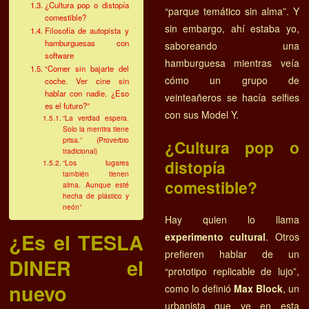
¿Cultura pop o distopía
“parque temático sin alma”. Y
comestible?
sin embargo, ahí estaba yo,
Filosofía de autopista y
hamburguesas con
saboreando una
software
hamburguesa mientras veía
“Comer sin bajarte del
cómo un grupo de
coche. Ver cine sin
hablar con nadie. ¿Eso
veinteañeros se hacía selfies
es el futuro?”
con sus Model Y.
“La verdad espera.
Solo la mentira tiene
prisa.” (Proverbio
¿Cultura pop o
tradicional)
distopía
“Los lugares
también tienen
comestible?
alma. Aunque esté
hecha de plástico y
neón”
Hay quien lo llama
¿Es el TESLA
experimento cultural
. Otros
prefieren hablar de un
DINER el
“prototipo replicable de lujo”,
nuevo
como lo definió
Max Block
, un
urbanista que ve en esta