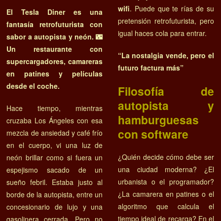
wifi
. Puede que te rías de su
El Tesla Diner es una
pretensión retrofuturista, pero
fantasía retrofuturista con
igual haces cola para entrar.
sabor a autopista y neón.
🌃
Un restaurante con
“La nostalgia vende, pero el
supercargadores, camareras
futuro factura más”
en patines y películas
desde el coche.
Filosofía de
autopista y
Hace tiempo, mientras
hamburguesas
cruzaba Los Ángeles con esa
con software
mezcla de ansiedad y café frío
en el cuerpo, vi una luz de
¿Quién decide cómo debe ser
neón brillar como si fuera un
una ciudad moderna? ¿El
espejismo sacado de un
urbanista o el programador?
sueño febril. Estaba justo al
¿La camarera en patines o el
borde de la autopista, entre un
algoritmo que calcula el
concesionario de lujo y una
tiempo ideal de recarga? En el
gasolinera cerrada. Pero no