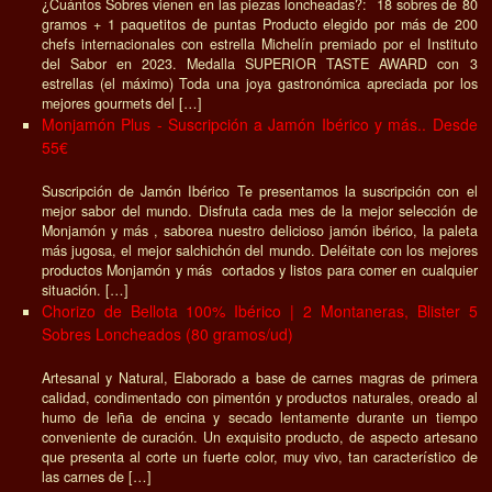
¿Cuántos Sobres vienen en las piezas loncheadas?: 18 sobres de 80
gramos + 1 paquetitos de puntas Producto elegido por más de 200
chefs internacionales con estrella Michelín premiado por el Instituto
del Sabor en 2023. Medalla SUPERIOR TASTE AWARD con 3
estrellas (el máximo) Toda una joya gastronómica apreciada por los
mejores gourmets del […]
Monjamón Plus - Suscripción a Jamón Ibérico y más.. Desde
55€
Suscripción de Jamón Ibérico Te presentamos la suscripción con el
mejor sabor del mundo. Disfruta cada mes de la mejor selección de
Monjamón y más , saborea nuestro delicioso jamón ibérico, la paleta
más jugosa, el mejor salchichón del mundo. Deléitate con los mejores
productos Monjamón y más cortados y listos para comer en cualquier
situación. […]
Chorizo de Bellota 100% Ibérico | 2 Montaneras, Blister 5
Sobres Loncheados (80 gramos/ud)
Artesanal y Natural, Elaborado a base de carnes magras de primera
calidad, condimentado con pimentón y productos naturales, oreado al
humo de leña de encina y secado lentamente durante un tiempo
conveniente de curación. Un exquisito producto, de aspecto artesano
que presenta al corte un fuerte color, muy vivo, tan característico de
las carnes de […]