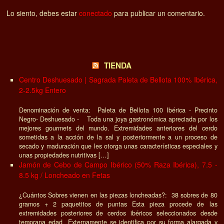
Lo siento, debes estar
conectado
para publicar un comentario.
TIENDA
Centro Deshuesado | Sagrada Paleta de Bellota 100% Ibérica,
2-2.5kg Entero
Denominación de venta: Paleta de Bellota 100 Ibérica - Precinto
Negro- Deshuesado - Toda una joya gastronómica apreciada por los
mejores gourmets del mundo. Extremidades anteriores del cerdo
sometidas a la acción de la sal y posteriormente a un proceso de
secado y maduración que les otorga unas características especiales y
unas propiedades nutritivas […]
Jamón de Cebo de Campo Ibérico (50% Raza Ibérica), 7.5 -
8.5 kg / Loncheado en Fetas
¿Cuántos Sobres vienen en las piezas loncheadas?: 38 sobres de 80
gramos + 2 paquetitos de puntas Esta pieza procede de las
extremidades posteriores de cerdos ibéricos seleccionados desde
temprana edad Externamente se identifica por su forma alargada y