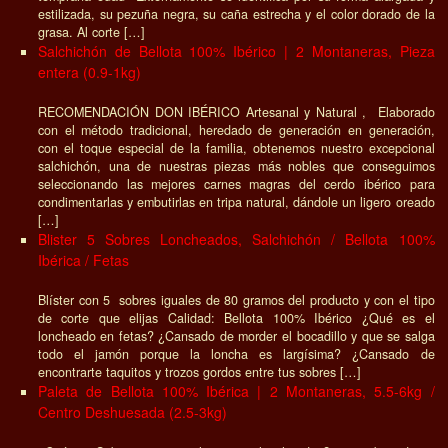
estilizada, su pezuña negra, su caña estrecha y el color dorado de la
grasa. Al corte […]
Salchichón de Bellota 100% Ibérico | 2 Montaneras, Pieza
entera (0.9-1kg)
RECOMENDACIÓN DON IBÉRICO Artesanal y Natural , Elaborado
con el método tradicional, heredado de generación en generación,
con el toque especial de la familia, obtenemos nuestro excepcional
salchichón, una de nuestras piezas más nobles que conseguimos
seleccionando las mejores carnes magras del cerdo ibérico para
condimentarlas y embutirlas en tripa natural, dándole un ligero oreado
[…]
Blister 5 Sobres Loncheados, Salchichón / Bellota 100%
Ibérica / Fetas
Blíster con 5 sobres iguales de 80 gramos del producto y con el tipo
de corte que elijas Calidad: Bellota 100% Ibérico ¿Qué es el
loncheado en fetas? ¿Cansado de morder el bocadillo y que se salga
todo el jamón porque la loncha es largísima? ¿Cansado de
encontrarte taquitos y trozos gordos entre tus sobres […]
Paleta de Bellota 100% Ibérica | 2 Montaneras, 5.5-6kg /
Centro Deshuesada (2.5-3kg)