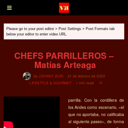
Please go to your post editor > Post Settings > Post Formats tab
below your editor to enter video URL.
CHEFS PARRILLEROS –
Matías Arteaga
by
JOHNNY ZURI
21 de febrero de 2020
LIFESTYLE & GOURMET
1 min read
parrilla. Con la cordillera de
los Andes como escenario, «el
que no aportaba, no calificaba
al siguiente paseo», de forma