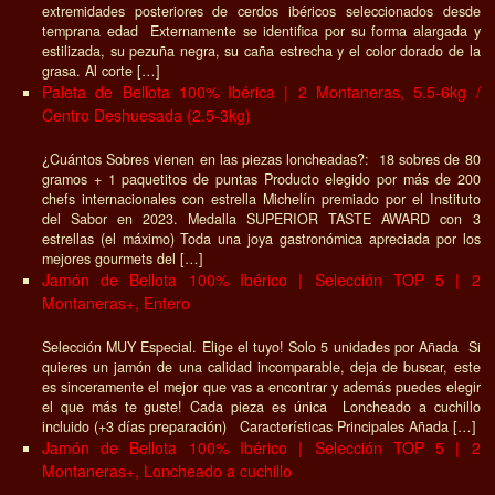
extremidades posteriores de cerdos ibéricos seleccionados desde
temprana edad Externamente se identifica por su forma alargada y
estilizada, su pezuña negra, su caña estrecha y el color dorado de la
grasa. Al corte […]
Paleta de Bellota 100% Ibérica | 2 Montaneras, 5.5-6kg /
Centro Deshuesada (2.5-3kg)
¿Cuántos Sobres vienen en las piezas loncheadas?: 18 sobres de 80
gramos + 1 paquetitos de puntas Producto elegido por más de 200
chefs internacionales con estrella Michelín premiado por el Instituto
del Sabor en 2023. Medalla SUPERIOR TASTE AWARD con 3
estrellas (el máximo) Toda una joya gastronómica apreciada por los
mejores gourmets del […]
Jamón de Bellota 100% Ibérico | Selección TOP 5 | 2
Montaneras+, Entero
Selección MUY Especial. Elige el tuyo! Solo 5 unidades por Añada Si
quieres un jamón de una calidad incomparable, deja de buscar, este
es sinceramente el mejor que vas a encontrar y además puedes elegir
el que más te guste! Cada pieza es única Loncheado a cuchillo
incluido (+3 días preparación) Características Principales Añada […]
Jamón de Bellota 100% Ibérico | Selección TOP 5 | 2
Montaneras+, Loncheado a cuchillo