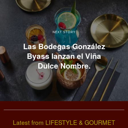
NEXT STORY
Las Bodegas González
Byass lanzan el Viña
Dulce Nombre.
Latest from LIFESTYLE & GOURMET