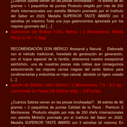
¿Cuántos Sobres vienen en las piezas loncheadas?: 18 sobres de 80
gramos + 1 paquetitos de puntas Producto elegido por más de 200
chefs internacionales con estrella Michelín premiado por el Instituto
del Sabor en 2023. Medalla SUPERIOR TASTE AWARD con 3
estrellas (el máximo) Toda una joya gastronómica apreciada por los
mejores gourmets del […]
Salchichón de Bellota 100% Ibérico | 2 Montaneras, Media
Pieza (0.45 - 0.5kg)
RECOMENDACIÓN DON IBÉRICO Artesanal y Natural , Elaborado
con el método tradicional, heredado de generación en generación,
con el toque especial de la familia, obtenemos nuestro excepcional
salchichón, una de nuestras piezas más nobles que conseguimos
seleccionando las mejores carnes magras del cerdo ibérico para
condimentarlas y embutirlas en tripa natural, dándole un ligero oreado
[…]
Jamón de Bellota 100% Ibérico | 2 Montaneras, 7.5 - 8.5 kg /
Loncheado en Fetas (38 Sobres 80gr + 2xPuntas)
¿Cuántos Sobres vienen en las piezas loncheadas?: 38 sobres de 80
gramos + 2 paquetitos de puntas Calidad de la Pieza : Premium 2
Montaneras Producto elegido por más de 200 chefs internacionales
con estrella Michelín premiado por el Instituto del Sabor en 2023.
Medalla SUPERIOR TASTE AWARD con 3 estrellas (el máximo) En