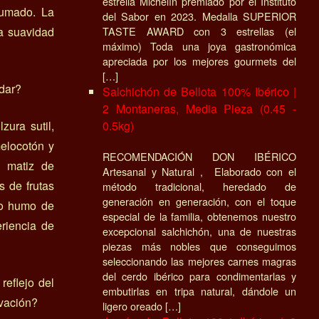
estrella Michelín premiado por el Instituto
humado. La
del Sabor en 2023. Medalla SUPERIOR
a suavidad
TASTE AWARD con 3 estrellas (el
máximo) Toda una joya gastronómica
apreciada por los mejores gourmets del
[…]
dar?
Salchichón de Bellota 100% Ibérico |
2 Montaneras, Media Pieza (0.45 -
ura sutil,
0.5kg)
elocotón y
RECOMENDACIÓN DON IBÉRICO
o matiz de
Artesanal y Natural , Elaborado con el
s de frutas
método tradicional, heredado de
generación en generación, con el toque
do humo de
especial de la familia, obtenemos nuestro
eriencia de
excepcional salchichón, una de nuestras
piezas más nobles que conseguimos
seleccionando las mejores carnes magras
del cerdo ibérico para condimentarlas y
reflejo del
embutirlas en tripa natural, dándole un
ovación?
ligero oreado […]