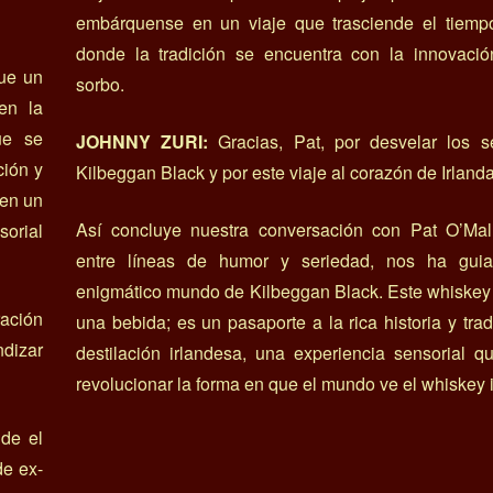
embárquense en un viaje que trasciende el tiempo
donde la tradición se encuentra con la innovaci
que un
sorbo.
en la
ue se
JOHNNY ZURI:
Gracias, Pat, por desvelar los s
ción y
Kilbeggan Black y por este viaje al corazón de Irlanda
 en un
Así concluye nuestra conversación con Pat O’Mall
sorial
entre líneas de humor y seriedad, nos ha gui
enigmático mundo de Kilbeggan Black. Este whiskey
ación
una bebida; es un pasaporte a la rica historia y trad
ndizar
destilación irlandesa, una experiencia sensorial 
revolucionar la forma en que el mundo ve el whiskey 
de el
de ex-