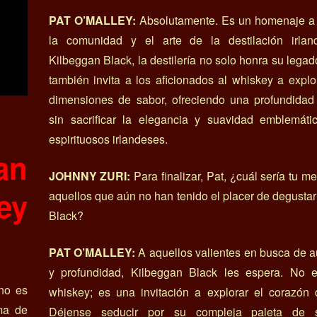
PAT O’MALLEY:
Absolutamente. Es un homenaje a l
la comunidad y el arte de la destilación irla
Kilbeggan Black, la destilería no solo honra su legad
también invita a los aficionados al whiskey a expl
dimensiones de sabor, ofreciendo una profundidad 
sin sacrificar la elegancia y suavidad emblemáti
espirituosos irlandeses.
an
JOHNNY ZURI:
Para finalizar, Pat, ¿cuál sería tu m
ey
aquellos que aún no han tenido el placer de degusta
Black?
PAT O’MALLEY:
A aquellos valientes en busca de a
y profundidad, Kilbeggan Black les espera. No 
no es
whiskey; es una invitación a explorar el corazón 
ma de
Déjense seducir por su compleja paleta de 