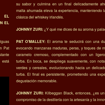
su sabor y culmina en un final delicadamente a
malta ahumada eleva la experiencia, manteniendo l
 EL
clásica del whiskey irlandés.
N EL
JOHNNY ZURI:
¿Y qué me dices de su aroma y pala
tiguas
PAT O’MALLEY:
El aroma te seducirá con una dulz
on Pat
evocando manzanas maduras, peras, y toques de m
stante
caramelo cremoso, complementado con un liger
e está
turba. En boca, se despliega suavemente, con nota
verdes y cereales, evolucionando hacia un delica
turba. El final es persistente, prometiendo una exp
degustación memorable.
JOHNNY ZURI:
Kilbeggan Black, entonces, ¿es un 
compromiso de la destilería con la artesanía y la inn