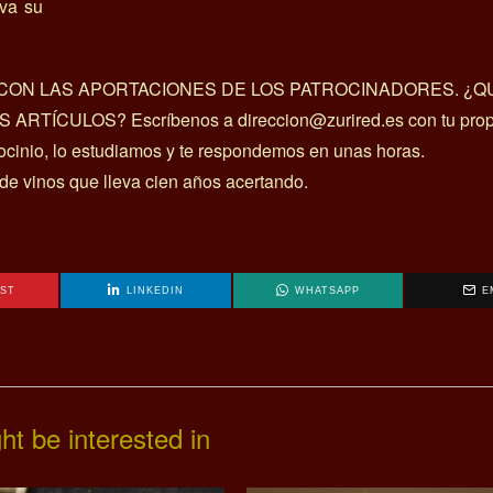
rva su
A CON LAS APORTACIONES DE LOS PATROCINADORES. ¿Q
ÍCULOS? Escríbenos a direccion@zurired.es con tu prop
rocinio, lo estudiamos y te respondemos en unas horas.
 de vinos que lleva cien años acertando.
EST
LINKEDIN
WHATSAPP
E
ht be interested in