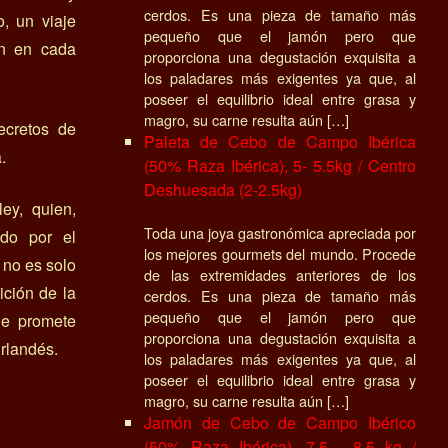
cerdos. Es una pieza de tamaño más
, un viaje
pequeño que el jamón pero que
ón en cada
proporciona una degustación exquisita a
los paladares más exigentes ya que, al
poseer el equilibrio ideal entre grasa y
magro, su carne resulta aún […]
ecretos de
Paleta de Cebo de Campo Ibérica
.
(50% Raza Ibérica), 5- 5.5kg / Centro
Deshuesada (2-2.5kg)
ey, quien,
Toda una joya gastronómica apreciada por
ado por el
los mejores gourmets del mundo. Procede
 no es solo
de las extremidades anteriores de los
ición de la
cerdos. Es una pieza de tamaño más
pequeño que el jamón pero que
que promete
proporciona una degustación exquisita a
irlandés.
los paladares más exigentes ya que, al
poseer el equilibrio ideal entre grasa y
magro, su carne resulta aún […]
Jamón de Cebo de Campo Ibérico
(50% Raza Ibérica), 7.5 - 8.5 kg /