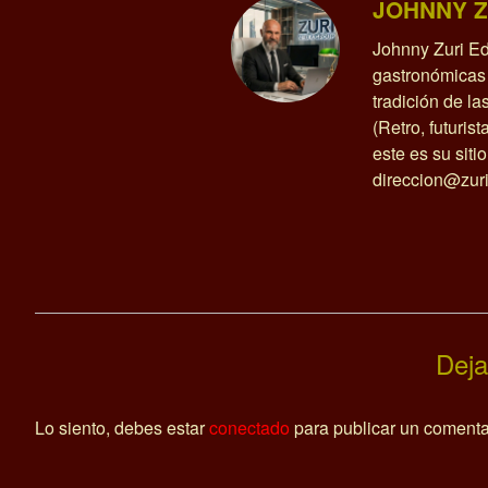
JOHNNY Z
Johnny Zuri Ed
gastronómicas 
tradición de l
(Retro, futurist
este es su siti
direccion@zuri
Deja
Lo siento, debes estar
conectado
para publicar un comenta