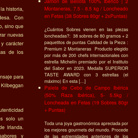
Jamón de Bellota 100% Ibérico | 2
Montaneras, 7.5 - 8.5 kg / Loncheado
a historia,
en Fetas (38 Sobres 80gr + 2xPuntas)
ndesa. Con
o, sino que
¿Cuántos Sobres vienen en las piezas
orar nuevas
loncheadas?: 38 sobres de 80 gramos + 2
paquetitos de puntas Calidad de la Pieza :
y carácter
Premium 2 Montaneras Producto elegido
cas de los
por más de 200 chefs internacionales con
estrella Michelín premiado por el Instituto
del Sabor en 2023. Medalla SUPERIOR
TASTE AWARD con 3 estrellas (el
ensaje para
máximo) En esta […]
r Kilbeggan
Paleta de Cebo de Campo Ibérica
(50% Raza Ibérica), 5- 5.5kg /
Loncheada en Fetas (19 Sobres 80gr
utenticidad
+ Puntas)
es solo un
Toda una joya gastronómica apreciada por
de Irlanda.
los mejores gourmets del mundo. Procede
sabores y
de las extremidades anteriores de los