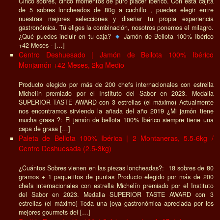
Cinco sobres, cinco momentos de puro placer ibérico. Con esta cajita
de 5 sobres loncheados de 80g a cuchillo , puedes elegir entre
nuestras mejores selecciones y diseñar tu propia experiencia
gastronómica. Tú eliges la combinación, nosotros ponemos el milagro.
¿Qué puedes incluir en tu caja?
Jamón de Bellota 100% Ibérico
+42 Meses - […]
Centro Deshuesado | Jamón de Bellota 100% Ibérico
Monjamón +42 Meses, 2kg Medio
Producto elegido por más de 200 chefs internacionales con estrella
Michelín premiado por el Instituto del Sabor en 2023. Medalla
SUPERIOR TASTE AWARD con 3 estrellas (el máximo) Actualmente
nos encontramos sirviendo la añada del año 2019 ¿Mi jamón tiene
mucha grasa ?: El jamón de bellota 100% Ibérico siempre tiene una
capa de grasa […]
Paleta de Bellota 100% Ibérica | 2 Montaneras, 5.5-6kg /
Centro Deshuesada (2.5-3kg)
¿Cuántos Sobres vienen en las piezas loncheadas?: 18 sobres de 80
gramos + 1 paquetitos de puntas Producto elegido por más de 200
chefs internacionales con estrella Michelín premiado por el Instituto
del Sabor en 2023. Medalla SUPERIOR TASTE AWARD con 3
estrellas (el máximo) Toda una joya gastronómica apreciada por los
mejores gourmets del […]