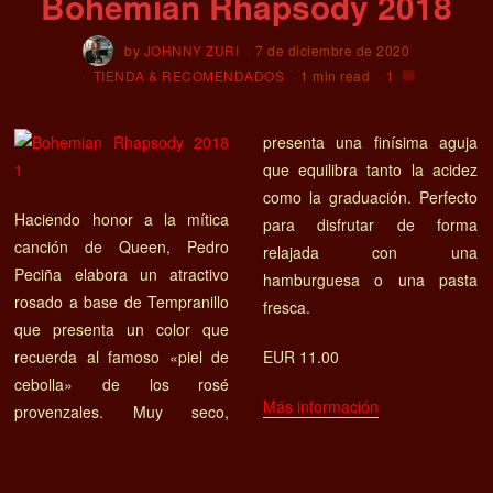
Bohemian Rhapsody 2018
by
JOHNNY ZURI
7 de diciembre de 2020
TIENDA & RECOMENDADOS
1 min read
1
presenta una finísima aguja
que equilibra tanto la acidez
como la graduación. Perfecto
Haciendo honor a la mítica
para disfrutar de forma
canción de Queen, Pedro
relajada con una
Peciña elabora un atractivo
hamburguesa o una pasta
rosado a base de Tempranillo
fresca.
que presenta un color que
recuerda al famoso «piel de
EUR 11.00
cebolla» de los rosé
Más información
provenzales. Muy seco,