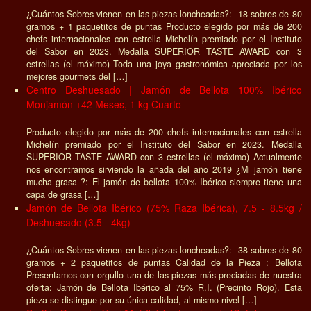
¿Cuántos Sobres vienen en las piezas loncheadas?: 18 sobres de 80
gramos + 1 paquetitos de puntas Producto elegido por más de 200
chefs internacionales con estrella Michelín premiado por el Instituto
del Sabor en 2023. Medalla SUPERIOR TASTE AWARD con 3
estrellas (el máximo) Toda una joya gastronómica apreciada por los
mejores gourmets del […]
Centro Deshuesado | Jamón de Bellota 100% Ibérico
Monjamón +42 Meses, 1 kg Cuarto
Producto elegido por más de 200 chefs internacionales con estrella
Michelín premiado por el Instituto del Sabor en 2023. Medalla
SUPERIOR TASTE AWARD con 3 estrellas (el máximo) Actualmente
nos encontramos sirviendo la añada del año 2019 ¿Mi jamón tiene
mucha grasa ?: El jamón de bellota 100% Ibérico siempre tiene una
capa de grasa […]
Jamón de Bellota Ibérico (75% Raza Ibérica), 7.5 - 8.5kg /
Deshuesado (3.5 - 4kg)
¿Cuántos Sobres vienen en las piezas loncheadas?: 38 sobres de 80
gramos + 2 paquetitos de puntas Calidad de la Pieza : Bellota
Presentamos con orgullo una de las piezas más preciadas de nuestra
oferta: Jamón de Bellota Ibérico al 75% R.I. (Precinto Rojo). Esta
pieza se distingue por su única calidad, al mismo nivel […]