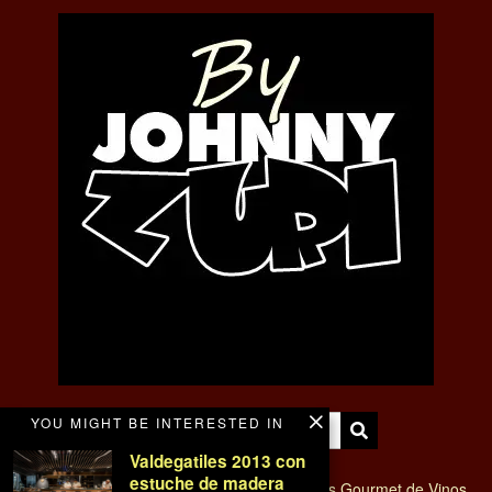
YOU MIGHT BE INTERESTED IN
Valdegatiles 2013 con
estuche de madera
VINO Y BODEGAS - Magazine de tendencias Gourmet de Vinos,