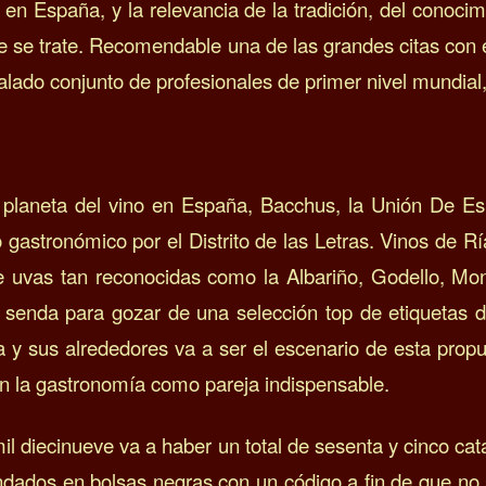
n España, y la relevancia de la tradición, del conocim
e se trate.
Recomendable una de las grandes citas con e
ñalado conjunto de profesionales de primer nivel mundi
 planeta del vino en España, Bacchus, la Unión De E
 gastronómico por el Distrito de las Letras. Vinos de R
uvas tan reconocidas como la Albariño, Godello, Mona
enda para gozar de una selección top de etiquetas de
aña y sus alrededores va a ser el escenario de esta pr
con la gastronomía como pareja indispensable.
l diecinueve va a haber un total de sesenta y cinco cat
undados en bolsas negras con un código a fin de que no