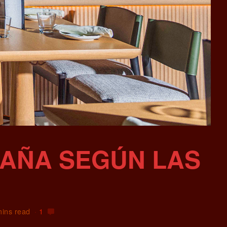
PAÑA SEGÚN LAS
mins read
1