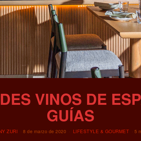
ES VINOS DE ES
GUÍAS
NY ZURI
8 de marzo de 2020
LIFESTYLE & GOURMET
5 