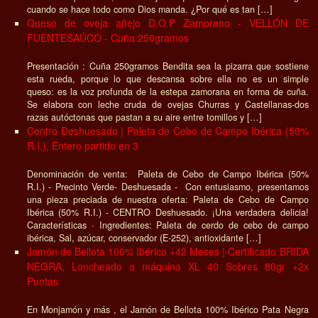
cuando se hace todo como Dios manda. ¿Por qué es tan […]
Queso de oveja añejo D.O.P Zamorano - VELLÓN DE
FUENTESAÚCO - Cuña 250gramos
Presentación : Cuña 250gramos Bendita sea la pizarra que sostiene
esta rueda, porque lo que descansa sobre ella no es un simple
queso: es la voz profunda de la estepa zamorana en forma de cuña.
Se elabora con leche cruda de ovejas Churras y Castellanas-dos
razas autóctonas que pastan a su aire entre tomillos y […]
Centro Deshuesado | Paleta de Cebo de Campo Ibérica (50%
R.I.), Entero partido en 3
Denominación de venta: Paleta de Cebo de Campo Ibérica (50%
R.I.) - Precinto Verde- Deshuesada - Con entusiasmo, presentamos
una pieza preciada de nuestra oferta: Paleta de Cebo de Campo
Ibérica (50% R.I.) - CENTRO Deshuesado. ¡Una verdadera delicia!
Características · Ingredientes: Paleta de cerdo de cebo de campo
ibérica, Sal, azúcar, conservador (E-252), antioxidante […]
Jamón de Bellota 100% Ibérico +42 Meses | Certificado BRIDA
NEGRA, Loncheado a máquina XL 40 Sobres 80gr +2x
Puntas
En Monjamón y más , el Jamón de Bellota 100% Ibérico Pata Negra