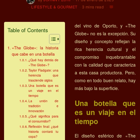
LIFESTYLE & GOURMET
3 mins read
del vino de Oporto, y «The
Table of Contents
Globe» no es la excepción. Su
diseño y concepto reflejan la
«The Globe»: la historia
rica herencia cultural y el
que cabe en una botella
compromiso inquebrantable
¿Qué hay detrás de
con la calidad que caracteriza
«The Globe»?
Taylor Fladgate: una
a esta casa productora. Pero,
herencia que
como en todo buen relato, hay
trasciende siglos
Una botella que es
más bajo la superficie.
un viaje en el
tiempo
Una botella que
La unión de
tradición e
es un viaje en el
innovación
¿Qué significa para
tiempo
el consumidor?
Reflexión final: ¿qué
historia contará tu
El diseño esférico de «The
copa?