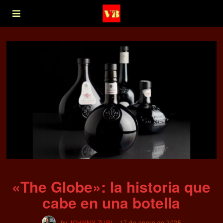
«The Globe»: la historia que
cabe en una botella
by
JOHNNY ZURI
17 de enero de 2025