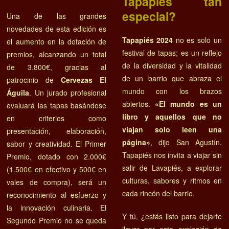
Tapapiés tan
especial?
Una de las grandes
novedades de esta edición es
Tapapiés 2024
no es solo un
el aumento en la dotación de
festival de tapas; es un reflejo
premios, alcanzando un total
de la diversidad y la vitalidad
de 3.800€, gracias al
de un barrio que abraza el
patrocinio de
Cervezas El
mundo con los brazos
Águila
. Un jurado profesional
abiertos.
«El mundo es un
evaluará las tapas basándose
libro y aquellos que no
en criterios como
viajan solo leen una
presentación, elaboración,
página»
, dijo San Agustín.
sabor y creatividad. El Primer
Tapapiés nos invita a viajar sin
Premio, dotado con 2.000€
salir de Lavapiés, a explorar
(1.500€ en efectivo y 500€ en
culturas, sabores y ritmos en
vales de compra), será un
cada rincón del barrio.
reconocimiento al esfuerzo y
la innovación culinaria. El
Y tú, ¿estás listo para dejarte
Segundo Premio no se queda