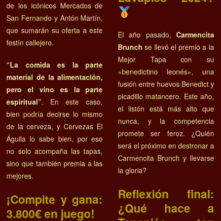
de los icónicos Mercados de
San Fernando y Antón Martín,
que sumarán su oferta a este
El año pasado,
Carmencita
festín callejero.
Brunch
se llevó el premio a la
Mejor Tapa con su
“La comida es la parte
«benedictino leonés», una
material de la alimentación,
fusión entre huevos Benedict y
pero el vino es la parte
picadillo matancero. Este año,
espiritual”
. En este caso,
el listón está más alto que
bien podría decirse lo mismo
nunca, y la competencia
de la cerveza, y Cervezas El
promete ser feroz. ¿Quién
Águila lo sabe bien, por eso
será el próximo en destronar a
no solo acompaña las tapas,
Carmencita Brunch y llevarse
sino que también premia a las
la gloria?
mejores.
Reflexión final:
¡Compite y gana:
¿Qué hace a
3.800€ en juego!