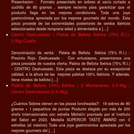
Presentacion : Formato presentado en sobres al vacío cortado a
cuchillo de 80 gramos , siempre reciente para garantizar que el
producto llega en las mejores condiciones. Toda una joya
gastronómica apreciada por los mejores gourmets del mundo. Esta
pieza procede de las extremidades posteriores de cerdos ibéricos
seleccionados desde temprana edad y alimentados a […]
Centro Deshuesado | Paleta de Bellota Ibérica (75% R.I.),
0,5kg Cuarto
Denominación de venta: Paleta de Bellota Ibérica (75% R.I.) -
Precinto Rojo- Deshuesado - Con entusiasmo, presentamos una
pieza preciada de nuestra oferta: Paleta de Bellota Ibérica (75% R.I.)
- CENTRO Deshuesado. Esta pieza se destaca por su excepcional
calidad, a la altura de las mejores paletas 100% ibéricos. Y además,
tiene niveles de bellota […]
Paleta de Bellota 100% Ibérica | 2 Montaneras, 5.5-6kg /
Centro Deshuesada (2.5-3kg)
¿Cuántos Sobres vienen en las piezas loncheadas?: 18 sobres de 80
gramos + 1 paquetitos de puntas Producto elegido por más de 200
chefs internacionales con estrella Michelín premiado por el Instituto
del Sabor en 2023. Medalla SUPERIOR TASTE AWARD con 3
estrellas (el máximo) Toda una joya gastronómica apreciada por los
mejores gourmets del […]