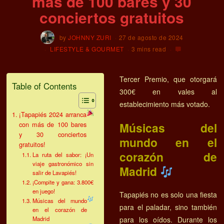
más de 100 bares y 30
conciertos gratuitos
by
JOHNNY ZURI
27 de agosto de 2024
LIFESTYLE & GOURMET
3 mins read
Tercer Premio, que otorgará
Table of Contents
300€ en vales al
establecimiento más votado.
¡Tapapiés 2024 arranca
Músicas del
con más de 100 bares
y 30 conciertos
mundo en el
gratuitos!
corazón de
La ruta del sabor: ¡Un
viaje gastronómico sin
Madrid
salir de Lavapiés!
¡Compite y gana: 3.800€
en juego!
Tapapiés no es solo una fiesta
Músicas del mundo
para el paladar, sino también
en el corazón de
Madrid
para los oídos. Durante los