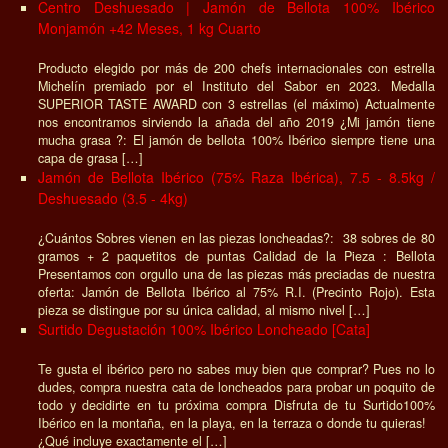
Centro Deshuesado | Jamón de Bellota 100% Ibérico
Monjamón +42 Meses, 1 kg Cuarto
Producto elegido por más de 200 chefs internacionales con estrella
Michelín premiado por el Instituto del Sabor en 2023. Medalla
SUPERIOR TASTE AWARD con 3 estrellas (el máximo) Actualmente
nos encontramos sirviendo la añada del año 2019 ¿Mi jamón tiene
mucha grasa ?: El jamón de bellota 100% Ibérico siempre tiene una
capa de grasa […]
Jamón de Bellota Ibérico (75% Raza Ibérica), 7.5 - 8.5kg /
Deshuesado (3.5 - 4kg)
¿Cuántos Sobres vienen en las piezas loncheadas?: 38 sobres de 80
gramos + 2 paquetitos de puntas Calidad de la Pieza : Bellota
Presentamos con orgullo una de las piezas más preciadas de nuestra
oferta: Jamón de Bellota Ibérico al 75% R.I. (Precinto Rojo). Esta
pieza se distingue por su única calidad, al mismo nivel […]
Surtido Degustación 100% Ibérico Loncheado [Cata]
Te gusta el ibérico pero no sabes muy bien que comprar? Pues no lo
dudes, compra nuestra cata de loncheados para probar un poquito de
todo y decidirte en tu próxima compra Disfruta de tu Surtido100%
Ibérico en la montaña, en la playa, en la terraza o donde tu quieras!
¿Qué incluye exactamente el […]