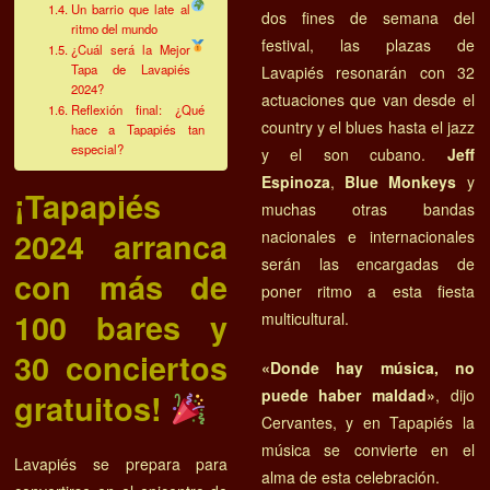
Un barrio que late al
dos fines de semana del
ritmo del mundo
festival, las plazas de
¿Cuál será la Mejor
Tapa de Lavapiés
Lavapiés resonarán con 32
2024?
actuaciones que van desde el
Reflexión final: ¿Qué
country y el blues hasta el jazz
hace a Tapapiés tan
especial?
y el son cubano.
Jeff
Espinoza
,
Blue Monkeys
y
¡Tapapiés
muchas otras bandas
2024 arranca
nacionales e internacionales
serán las encargadas de
con más de
poner ritmo a esta fiesta
100 bares y
multicultural.
30 conciertos
«Donde hay música, no
puede haber maldad»
, dijo
gratuitos!
Cervantes, y en Tapapiés la
música se convierte en el
Lavapiés se prepara para
alma de esta celebración.