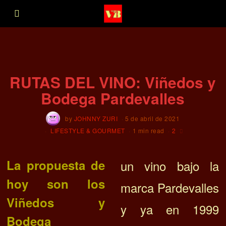
RUTAS DEL VINO: Viñedos y
Bodega Pardevalles
by
JOHNNY ZURI
5 de abril de 2021
LIFESTYLE & GOURMET
1 min read
2
La propuesta de
un vino bajo la
hoy son los
marca Pardevalles
Viñedos y
y ya en 1999
Bodega