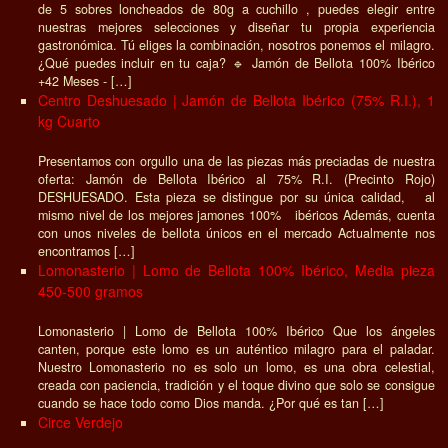
de 5 sobres loncheados de 80g a cuchillo , puedes elegir entre
nuestras mejores selecciones y diseñar tu propia experiencia
gastronómica. Tú eliges la combinación, nosotros ponemos el milagro.
¿Qué puedes incluir en tu caja? 🔹 Jamón de Bellota 100% Ibérico
+42 Meses - […]
Centro Deshuesado | Jamón de Bellota Ibérico (75% R.I.), 1
kg Cuarto
Presentamos con orgullo una de las piezas más preciadas de nuestra
oferta: Jamón de Bellota Ibérico al 75% R.I. (Precinto Rojo)
DESHUESADO. Esta pieza se distingue por su única calidad, al
mismo nivel de los mejores jamones 100% ibéricos Además, cuenta
con unos niveles de bellota únicos en el mercado Actualmente nos
encontramos […]
Lomonasterio | Lomo de Bellota 100% Ibérico, Media pieza
450-500 gramos
Lomonasterio | Lomo de Bellota 100% Ibérico Que los ángeles
canten, porque este lomo es un auténtico milagro para el paladar.
Nuestro Lomonasterio no es solo un lomo, es una obra celestial,
creada con paciencia, tradición y el toque divino que solo se consigue
cuando se hace todo como Dios manda. ¿Por qué es tan […]
Circe Verdejo