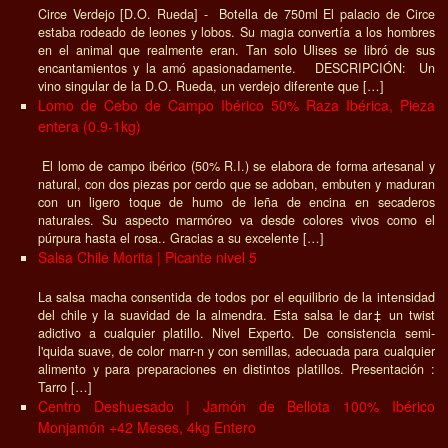
Circe Verdejo [D.O. Rueda] - Botella de 750ml El palacio de Circe
estaba rodeado de leones y lobos. Su magia convertía a los hombres
en el animal que realmente eran. Tan solo Ulises se libró de sus
encantamientos y la amó apasionadamente. DESCRIPCIÓN: Un
vino singular de la D.O. Rueda, un verdejo diferente que […]
Lomo de Cebo de Campo Ibérico 50% Raza Ibérica, Pieza
entera (0.9-1kg)
El lomo de campo ibérico (50% R.I.) se elabora de forma artesanal y
natural, con dos piezas por cerdo que se adoban, embuten y maduran
con un ligero toque de humo de leña de encina en secaderos
naturales. Su aspecto marmóreo va desde colores vivos como el
púrpura hasta el rosa.. Gracias a su excelente […]
Salsa Chile Morita | Picante nivel 5
La salsa macha consentida de todos por el equilibrio de la intensidad
del chile y la suavidad de la almendra. Esta salsa le dar‡ un twist
adictivo a cualquier platillo. Nivel Experto. De consistencia semi-
l'quida suave, de color marr-n y con semillas, adecuada para cualquier
alimento y para preparaciones en distintos platillos. Presentación :
Tarro […]
Centro Deshuesado | Jamón de Bellota 100% Ibérico
Monjamón +42 Meses, 4kg Entero