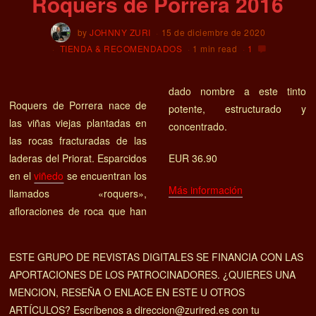
Roquers de Porrera 2016
by
JOHNNY ZURI
15 de diciembre de 2020
TIENDA & RECOMENDADOS
1 min read
1
dado nombre a este tinto
Roquers de Porrera nace de
potente, estructurado y
las viñas viejas plantadas en
concentrado.
las rocas fracturadas de las
laderas del Priorat. Esparcidos
EUR 36.90
en el
viñedo
se encuentran los
Más información
llamados «roquers»,
afloraciones de roca que han
ESTE GRUPO DE REVISTAS DIGITALES SE FINANCIA CON LAS
APORTACIONES DE LOS PATROCINADORES. ¿QUIERES UNA
MENCION, RESEÑA O ENLACE EN ESTE U OTROS
ARTÍCULOS? Escríbenos a direccion@zurired.es con tu