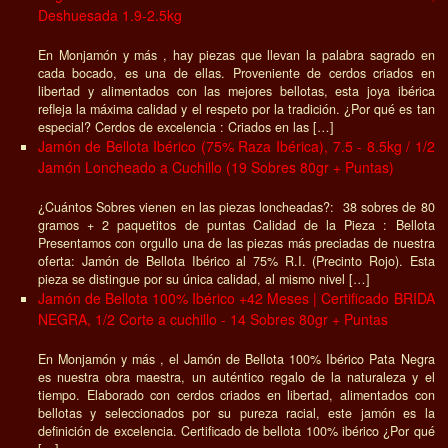
Deshuesada 1.9-2.5kg
En Monjamón y más , hay piezas que llevan la palabra sagrado en
cada bocado, es una de ellas. Proveniente de cerdos criados en
libertad y alimentados con las mejores bellotas, esta joya ibérica
refleja la máxima calidad y el respeto por la tradición. ¿Por qué es tan
especial? Cerdos de excelencia : Criados en las […]
Jamón de Bellota Ibérico (75% Raza Ibérica), 7.5 - 8.5kg / 1/2
Jamón Loncheado a Cuchillo (19 Sobres 80gr + Puntas)
¿Cuántos Sobres vienen en las piezas loncheadas?: 38 sobres de 80
gramos + 2 paquetitos de puntas Calidad de la Pieza : Bellota
Presentamos con orgullo una de las piezas más preciadas de nuestra
oferta: Jamón de Bellota Ibérico al 75% R.I. (Precinto Rojo). Esta
pieza se distingue por su única calidad, al mismo nivel […]
Jamón de Bellota 100% Ibérico +42 Meses | Certificado BRIDA
NEGRA, 1/2 Corte a cuchillo - 14 Sobres 80gr + Puntas
En Monjamón y más , el Jamón de Bellota 100% Ibérico Pata Negra
es nuestra obra maestra, un auténtico regalo de la naturaleza y el
tiempo. Elaborado con cerdos criados en libertad, alimentados con
bellotas y seleccionados por su pureza racial, este jamón es la
definición de excelencia. Certificado de bellota 100% ibérico ¿Por qué