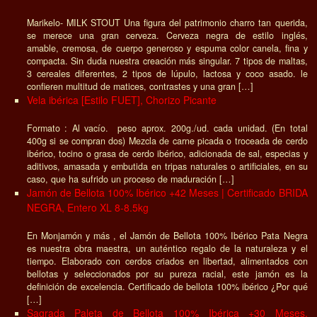
Marikelo- MILK STOUT Una figura del patrimonio charro tan querida,
se merece una gran cerveza. Cerveza negra de estilo inglés,
amable, cremosa, de cuerpo generoso y espuma color canela, fina y
compacta. Sin duda nuestra creación más singular. 7 tipos de maltas,
3 cereales diferentes, 2 tipos de lúpulo, lactosa y coco asado. le
confieren multitud de matices, contrastes y una gran […]
Vela ibérica [Estilo FUET], Chorizo Picante
Formato : Al vacío. peso aprox. 200g./ud. cada unidad. (En total
400g si se compran dos) Mezcla de carne picada o troceada de cerdo
ibérico, tocino o grasa de cerdo ibérico, adicionada de sal, especias y
aditivos, amasada y embutida en tripas naturales o artificiales, en su
caso, que ha sufrido un proceso de maduración […]
Jamón de Bellota 100% Ibérico +42 Meses | Certificado BRIDA
NEGRA, Entero XL 8-8.5kg
En Monjamón y más , el Jamón de Bellota 100% Ibérico Pata Negra
es nuestra obra maestra, un auténtico regalo de la naturaleza y el
tiempo. Elaborado con cerdos criados en libertad, alimentados con
bellotas y seleccionados por su pureza racial, este jamón es la
definición de excelencia. Certificado de bellota 100% ibérico ¿Por qué
[…]
Sagrada Paleta de Bellota 100% Ibérica +30 Meses,