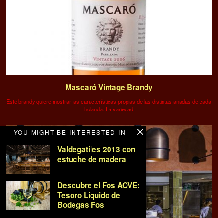
Mascaró Vintage Brandy
Este brandy quiere mostrar las características propias de las distintas añadas de cada
holanda. La variedad
YOU MIGHT BE INTERESTED IN
Valdegatiles 2013 con
estuche de madera
Descubre el Fos AOVE:
Tesoro Líquido de
Bodegas Fos