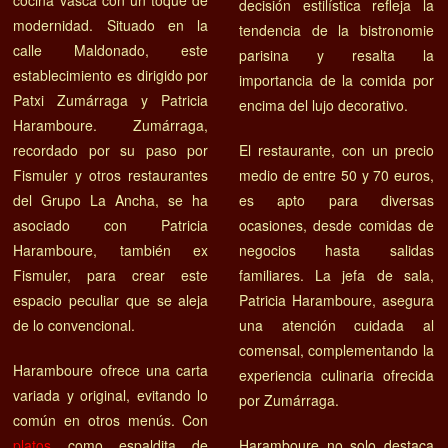
cocina vasca con un toque de
decisión estilística refleja la
modernidad. Situado en la
tendencia de la bistronomie
calle Maldonado, este
parisina y resalta la
establecimiento es dirigido por
importancia de la comida por
Patxi Zumárraga y Patricia
encima del lujo decorativo​​.
Haramboure. Zumárraga,
recordado por su paso por
El restaurante, con un precio
Fismuler y otros restaurantes
medio de entre 50 y 70 euros,
del Grupo La Ancha, se ha
es apto para diversas
asociado con Patricia
ocasiones, desde comidas de
Haramboure, también ex
negocios hasta salidas
Fismuler, para crear este
familiares. La jefa de sala,
espacio peculiar que se aleja
Patricia Haramboure, asegura
de lo convencional​​.
una atención cuidada al
comensal, complementando la
Haramboure ofrece una carta
experiencia culinaria ofrecida
variada y original, evitando lo
por Zumárraga​​.
común en otros menús. Con
platos
como espaldita de
Haramboure no solo destaca