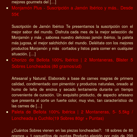
mejores gourmets del […]
Monjamón Plus - Suscripción a Jamón Ibérico y más.. Desde
55€
Suscripción de Jamón Ibérico Te presentamos la suscripción con el
mejor sabor del mundo. Disfruta cada mes de la mejor selección de
Monjamón y más , saborea nuestro delicioso jamón ibérico, la paleta
más jugosa, el mejor salchichón del mundo. Deléitate con los mejores
productos Monjamón y más cortados y listos para comer en cualquier
situación. […]
Chorizo de Bellota 100% Ibérico | 2 Montaneras, Blister 5
Sobres Loncheados (80 gramos/ud)
Artesanal y Natural, Elaborado a base de carnes magras de primera
calidad, condimentado con pimentón y productos naturales, oreado al
humo de leña de encina y secado lentamente durante un tiempo
conveniente de curación. Un exquisito producto, de aspecto artesano
que presenta al corte un fuerte color, muy vivo, tan característico de
las carnes de […]
Paleta de Bellota 100% Ibérica | 2 Montaneras, 5- 5.5kg /
Loncheada a Cuchilo(19 Sobres 80gr + Puntas)
¿Cuántos Sobres vienen en las piezas loncheadas?: 18 sobres de 80
gramos + 1 paquetitos de puntas Producto elegido por más de 200