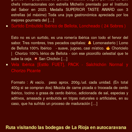
chefs internacionales con estrella Michelín premiado por el Instituto
del Sabor en 2023. Medalla SUPERIOR TASTE AWARD con 3
estrellas (el máximo) Toda una joya gastronómica apreciada por los
mejores gourmets del […]
Surtido Embutido Ibérico de Bellota, Loncheado ( 24 Sobres )
Esto no es un surtido, es una romería ibérica con todo el fervor del
sabor. Tres nombres, tres pecados capitales:
Lomonasterio | Lomo
de Bellota 100% Ibérico - suave, jugoso, casi místico.
Choricielo
| Chorizo 100% Iérico de Bellota - con ese picorcillo celestial que te
sube la ceja.
San Chichón […]
Vela ibérica [Estilo FUET], PACK - Salchichón Normal y
Chorizo Picante
Formato : Al vacío. peso aprox. 200g./ud. cada unidad. (En total
400g si se compran dos) Mezcla de carne picada o troceada de cerdo
ibérico, tocino o grasa de cerdo ibérico, adicionada de sal, especias y
aditivos, amasada y embutida en tripas naturales o artificiales, en su
caso, que ha sufrido un proceso de maduración […]
Ruta visitando las bodegas de La Rioja en autocaravana