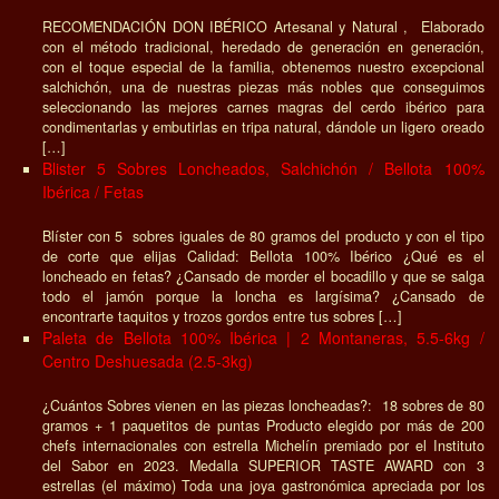
RECOMENDACIÓN DON IBÉRICO Artesanal y Natural , Elaborado
con el método tradicional, heredado de generación en generación,
con el toque especial de la familia, obtenemos nuestro excepcional
salchichón, una de nuestras piezas más nobles que conseguimos
seleccionando las mejores carnes magras del cerdo ibérico para
condimentarlas y embutirlas en tripa natural, dándole un ligero oreado
[…]
Blister 5 Sobres Loncheados, Salchichón / Bellota 100%
Ibérica / Fetas
Blíster con 5 sobres iguales de 80 gramos del producto y con el tipo
de corte que elijas Calidad: Bellota 100% Ibérico ¿Qué es el
loncheado en fetas? ¿Cansado de morder el bocadillo y que se salga
todo el jamón porque la loncha es largísima? ¿Cansado de
encontrarte taquitos y trozos gordos entre tus sobres […]
Paleta de Bellota 100% Ibérica | 2 Montaneras, 5.5-6kg /
Centro Deshuesada (2.5-3kg)
¿Cuántos Sobres vienen en las piezas loncheadas?: 18 sobres de 80
gramos + 1 paquetitos de puntas Producto elegido por más de 200
chefs internacionales con estrella Michelín premiado por el Instituto
del Sabor en 2023. Medalla SUPERIOR TASTE AWARD con 3
estrellas (el máximo) Toda una joya gastronómica apreciada por los