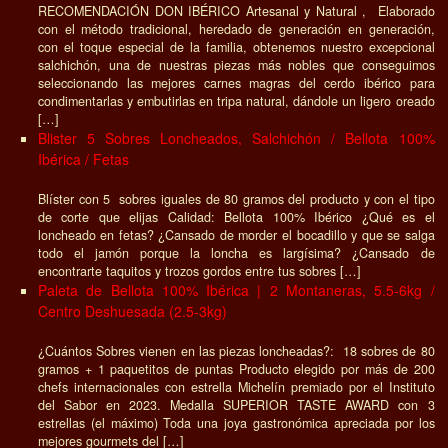
RECOMENDACIÓN DON IBÉRICO Artesanal y Natural , Elaborado
con el método tradicional, heredado de generación en generación,
con el toque especial de la familia, obtenemos nuestro excepcional
salchichón, una de nuestras piezas más nobles que conseguimos
seleccionando las mejores carnes magras del cerdo ibérico para
condimentarlas y embutirlas en tripa natural, dándole un ligero oreado
[…]
Blister 5 Sobres Loncheados, Salchichón / Bellota 100%
Ibérica / Fetas
Blíster con 5 sobres iguales de 80 gramos del producto y con el tipo
de corte que elijas Calidad: Bellota 100% Ibérico ¿Qué es el
loncheado en fetas? ¿Cansado de morder el bocadillo y que se salga
todo el jamón porque la loncha es largísima? ¿Cansado de
encontrarte taquitos y trozos gordos entre tus sobres […]
Paleta de Bellota 100% Ibérica | 2 Montaneras, 5.5-6kg /
Centro Deshuesada (2.5-3kg)
¿Cuántos Sobres vienen en las piezas loncheadas?: 18 sobres de 80
gramos + 1 paquetitos de puntas Producto elegido por más de 200
chefs internacionales con estrella Michelín premiado por el Instituto
del Sabor en 2023. Medalla SUPERIOR TASTE AWARD con 3
estrellas (el máximo) Toda una joya gastronómica apreciada por los
mejores gourmets del […]