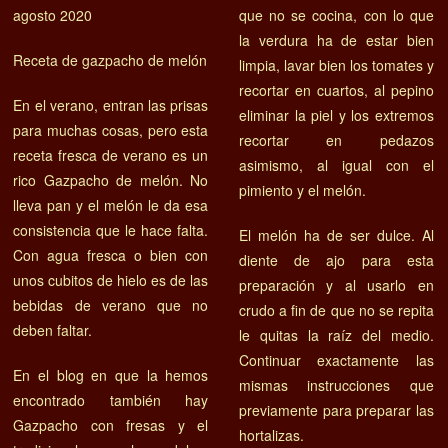
agosto 2020
que no se cocina, con lo que
la verdura ha de estar bien
Receta de gazpacho de melón
limpia, lavar bien los tomates y
recortar en cuartos, al pepino
En el verano, entran las prisas
eliminar la piel y los extremos
para muchas cosas, pero esta
recortar en pedazos
receta fresca de verano es un
asimismo, al igual con el
rico Gazpacho de melón. No
pimiento y el melón.
lleva pan y el melón le da esa
consistencia que le hace falta.
El melón ha de ser dulce. Al
Con agua fresca o bien con
diente de ajo para esta
unos cubitos de hielo es de las
preparación y al usarlo en
bebidas de verano que no
crudo a fin de que no se repita
deben faltar.
le quitas la raíz del medio.
Continuar exactamente las
En el blog en que la hemos
mismas instrucciones que
encontrado también hay
previamente para preparar las
Gazpacho con fresas y el
hortalizas.