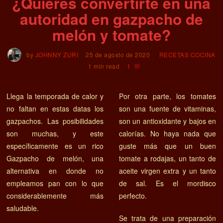
¿Quieres convertirte en una
autoridad en gazpacho de
melón y tomate?
by
JOHNNY ZURI
25 de agosto de 2020
RECETAS COCINA
1 min read
1
Llega la temporada de calor y
Por otra parte, los tomates
no faltan en estas datas los
son una fuente de vitaminas,
gazpachos. Las posibilidades
son un antioxidante y bajos en
son muchas, y este
calorías. No haya nada que
específicamente es un rico
guste más que un buen
Gazpacho de melón, una
tomate a rodajas, un tanto de
alternativa en donde no
aceite virgen extra y un tanto
empleamos pan con lo que
de sal. Es el mordisco
considerablemente más
perfecto.
saludable.
Se trata de una preparación