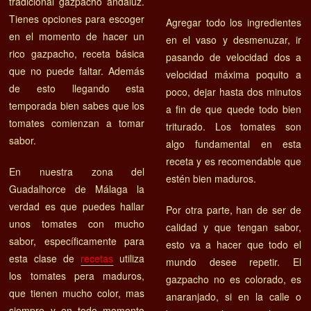
tradicional gazpacho andaluz.
Tienes opciones para escoger
Agregar todo los ingredientes
en el momento de hacer un
en el vaso y desmenuzar, ir
rico gazpacho, receta básica
pasando de velocidad dos a
que no puede faltar. Además
velocidad máxima poquito a
de esto llegando esta
poco, dejar hasta dos minutos
temporada bien sabes que los
a fin de que quede todo bien
tomates comienzan a tomar
triturado. Los tomates son
sabor.
algo fundamental en esta
receta y es recomendable que
En nuestra zona del
estén bien maduros.
Guadalhorce de Málaga la
verdad es que puedes hallar
Por otra parte, han de ser de
unos tomates con mucho
calidad y que tengan sabor,
sabor, específicamente para
esto va a hacer que todo el
esta clase de
recetas
utiliza
mundo desee repetir. El
los tomates pera maduros,
gazpacho no es colorado, es
que tienen mucho color, mas
anaranjado, si en la calle o
siempre y en todo momento