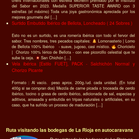
chefs internacionales con estrella Michelín premiado por el Instituto
del Sabor en 2023. Medalla SUPERIOR TASTE AWARD con 3
estrellas (el máximo) Toda una joya gastronómica apreciada por los
mejores gourmets del […]
Surtido Embutido Ibérico de Bellota, Loncheado ( 24 Sobres )
Esto no es un surtido, es una romería ibérica con todo el fervor del
sabor. Tres nombres, tres pecados capitales:
Lomonasterio | Lomo
de Bellota 100% Ibérico - suave, jugoso, casi místico.
Choricielo
| Chorizo 100% Iérico de Bellota - con ese picorcillo celestial que te
sube la ceja.
San Chichón […]
Vela ibérica [Estilo FUET], PACK - Salchichón Normal y
Chorizo Picante
Formato : Al vacío. peso aprox. 200g./ud. cada unidad. (En total
400g si se compran dos) Mezcla de carne picada o troceada de cerdo
ibérico, tocino o grasa de cerdo ibérico, adicionada de sal, especias y
aditivos, amasada y embutida en tripas naturales o artificiales, en su
caso, que ha sufrido un proceso de maduración […]
Ruta visitando las bodegas de La Rioja en autocaravana