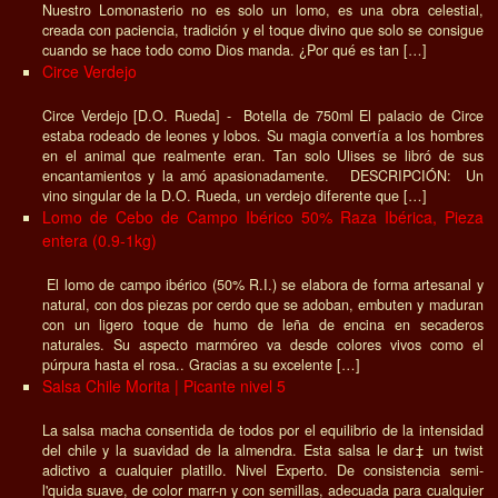
Nuestro Lomonasterio no es solo un lomo, es una obra celestial,
creada con paciencia, tradición y el toque divino que solo se consigue
cuando se hace todo como Dios manda. ¿Por qué es tan […]
Circe Verdejo
Circe Verdejo [D.O. Rueda] - Botella de 750ml El palacio de Circe
estaba rodeado de leones y lobos. Su magia convertía a los hombres
en el animal que realmente eran. Tan solo Ulises se libró de sus
encantamientos y la amó apasionadamente. DESCRIPCIÓN: Un
vino singular de la D.O. Rueda, un verdejo diferente que […]
Lomo de Cebo de Campo Ibérico 50% Raza Ibérica, Pieza
entera (0.9-1kg)
El lomo de campo ibérico (50% R.I.) se elabora de forma artesanal y
natural, con dos piezas por cerdo que se adoban, embuten y maduran
con un ligero toque de humo de leña de encina en secaderos
naturales. Su aspecto marmóreo va desde colores vivos como el
púrpura hasta el rosa.. Gracias a su excelente […]
Salsa Chile Morita | Picante nivel 5
La salsa macha consentida de todos por el equilibrio de la intensidad
del chile y la suavidad de la almendra. Esta salsa le dar‡ un twist
adictivo a cualquier platillo. Nivel Experto. De consistencia semi-
l'quida suave, de color marr-n y con semillas, adecuada para cualquier