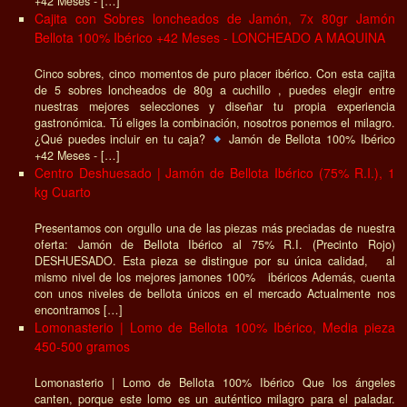
+42 Meses - […]
Cajita con Sobres loncheados de Jamón, 7x 80gr Jamón
Bellota 100% Ibérico +42 Meses - LONCHEADO A MAQUINA
Cinco sobres, cinco momentos de puro placer ibérico. Con esta cajita
de 5 sobres loncheados de 80g a cuchillo , puedes elegir entre
nuestras mejores selecciones y diseñar tu propia experiencia
gastronómica. Tú eliges la combinación, nosotros ponemos el milagro.
¿Qué puedes incluir en tu caja?
Jamón de Bellota 100% Ibérico
+42 Meses - […]
Centro Deshuesado | Jamón de Bellota Ibérico (75% R.I.), 1
kg Cuarto
Presentamos con orgullo una de las piezas más preciadas de nuestra
oferta: Jamón de Bellota Ibérico al 75% R.I. (Precinto Rojo)
DESHUESADO. Esta pieza se distingue por su única calidad, al
mismo nivel de los mejores jamones 100% ibéricos Además, cuenta
con unos niveles de bellota únicos en el mercado Actualmente nos
encontramos […]
Lomonasterio | Lomo de Bellota 100% Ibérico, Media pieza
450-500 gramos
Lomonasterio | Lomo de Bellota 100% Ibérico Que los ángeles
canten, porque este lomo es un auténtico milagro para el paladar.