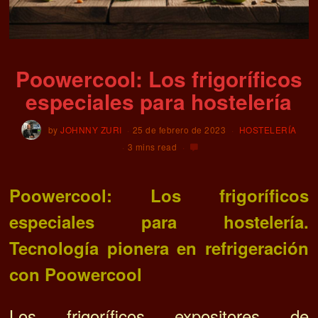
Poowercool: Los frigoríficos
especiales para hostelería
by
JOHNNY ZURI
25 de febrero de 2023
HOSTELERÍA
3 mins read
Poowercool: Los frigoríficos
especiales para hostelería.
Tecnología pionera en refrigeración
con Poowercool
Los frigoríficos expositores de