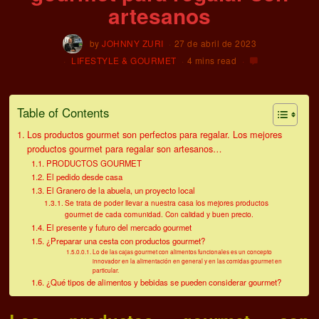
artesanos
by
JOHNNY ZURI
27 de abril de 2023
LIFESTYLE & GOURMET
4 mins read
Table of Contents
Los productos gourmet son perfectos para regalar. Los mejores
productos gourmet para regalar son artesanos…
PRODUCTOS GOURMET
El pedido desde casa
El Granero de la abuela, un proyecto local
Se trata de poder llevar a nuestra casa los mejores productos
gourmet de cada comunidad. Con calidad y buen precio.
El presente y futuro del mercado gourmet
¿Preparar una cesta con productos gourmet?
Lo de las cajas gourmet con alimentos funcionales es un concepto
innovador en la alimentación en general y en las comidas gourmet en
particular.
¿Qué tipos de alimentos y bebidas se pueden considerar gourmet?