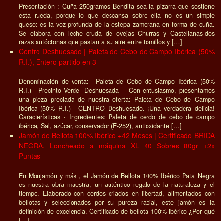
Presentación : Cuña 250gramos Bendita sea la pizarra que sostiene
esta rueda, porque lo que descansa sobre ella no es un simple
queso: es la voz profunda de la estepa zamorana en forma de cuña.
Se elabora con leche cruda de ovejas Churras y Castellanas-dos
razas autóctonas que pastan a su aire entre tomillos y […]
Centro Deshuesado | Paleta de Cebo de Campo Ibérica (50%
R.I.), Entero partido en 3
Denominación de venta: Paleta de Cebo de Campo Ibérica (50%
R.I.) - Precinto Verde- Deshuesada - Con entusiasmo, presentamos
una pieza preciada de nuestra oferta: Paleta de Cebo de Campo
Ibérica (50% R.I.) - CENTRO Deshuesado. ¡Una verdadera delicia!
Características · Ingredientes: Paleta de cerdo de cebo de campo
ibérica, Sal, azúcar, conservador (E-252), antioxidante […]
Jamón de Bellota 100% Ibérico +42 Meses | Certificado BRIDA
NEGRA, Loncheado a máquina XL 40 Sobres 80gr +2x
Puntas
En Monjamón y más , el Jamón de Bellota 100% Ibérico Pata Negra
es nuestra obra maestra, un auténtico regalo de la naturaleza y el
tiempo. Elaborado con cerdos criados en libertad, alimentados con
bellotas y seleccionados por su pureza racial, este jamón es la
definición de excelencia. Certificado de bellota 100% ibérico ¿Por qué
[…]