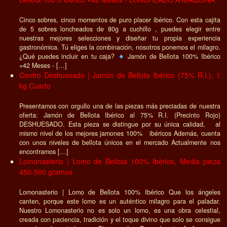
Cinco sobres, cinco momentos de puro placer ibérico. Con esta cajita
de 5 sobres loncheados de 80g a cuchillo , puedes elegir entre
nuestras mejores selecciones y diseñar tu propia experiencia
gastronómica. Tú eliges la combinación, nosotros ponemos el milagro.
¿Qué puedes incluir en tu caja?
Jamón de Bellota 100% Ibérico
+42 Meses - […]
Centro Deshuesado | Jamón de Bellota Ibérico (75% R.I.), 1
kg Cuarto
Presentamos con orgullo una de las piezas más preciadas de nuestra
oferta: Jamón de Bellota Ibérico al 75% R.I. (Precinto Rojo)
DESHUESADO. Esta pieza se distingue por su única calidad, al
mismo nivel de los mejores jamones 100% ibéricos Además, cuenta
con unos niveles de bellota únicos en el mercado Actualmente nos
encontramos […]
Lomonasterio | Lomo de Bellota 100% Ibérico, Media pieza
450-500 gramos
Lomonasterio | Lomo de Bellota 100% Ibérico Que los ángeles
canten, porque este lomo es un auténtico milagro para el paladar.
Nuestro Lomonasterio no es solo un lomo, es una obra celestial,
creada con paciencia, tradición y el toque divino que solo se consigue