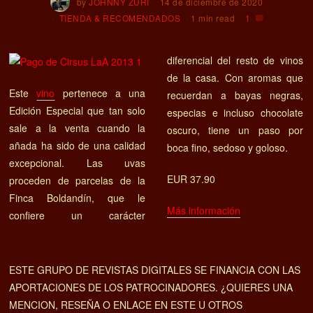
by
JOHNNY ZURI
14 de diciembre de 2020
TIENDA & RECOMENDADOS
1 min read
1
diferencial del resto de vinos
de la casa. Con aromas que
Este
vino
pertenece a una
recuerdan a bayas negras,
Edición Especial que tan solo
especias e incluso chocolate
sale a la venta cuando la
oscuro, tiene un paso por
añada ha sido de una calidad
boca fino, sedoso y goloso.
excepcional. Las uvas
EUR 37.90
proceden de parcelas de la
Finca Boldandín, que le
Más información
confiere un carácter
ESTE GRUPO DE REVISTAS DIGITALES SE FINANCIA CON LAS
APORTACIONES DE LOS PATROCINADORES. ¿QUIERES UNA
MENCION, RESEÑA O ENLACE EN ESTE U OTROS