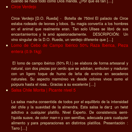
cuando se hace todo como Dios manda. ¿Por qué es tan […]
Circe Verdejo
Circe Verdejo [D.O. Rueda] - Botella de 750ml El palacio de Circe
estaba rodeado de leones y lobos. Su magia convertía a los hombres
en el animal que realmente eran. Tan solo Ulises se libró de sus
encantamientos y la amó apasionadamente. DESCRIPCIÓN: Un
vino singular de la D.O. Rueda, un verdejo diferente que […]
Lomo de Cebo de Campo Ibérico 50% Raza Ibérica, Pieza
entera (0.9-1kg)
El lomo de campo ibérico (50% R.I.) se elabora de forma artesanal y
natural, con dos piezas por cerdo que se adoban, embuten y maduran
con un ligero toque de humo de leña de encina en secaderos
naturales. Su aspecto marmóreo va desde colores vivos como el
púrpura hasta el rosa.. Gracias a su excelente […]
Salsa Chile Morita | Picante nivel 5
La salsa macha consentida de todos por el equilibrio de la intensidad
del chile y la suavidad de la almendra. Esta salsa le dar‡ un twist
adictivo a cualquier platillo. Nivel Experto. De consistencia semi-
l'quida suave, de color marr-n y con semillas, adecuada para cualquier
alimento y para preparaciones en distintos platillos. Presentación :
Tarro […]