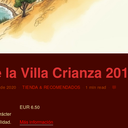
 la Villa Crianza 20
 de 2020
TIENDA & RECOMENDADOS
1 min read
EUR 6.50
ácter
lidad.
Más información