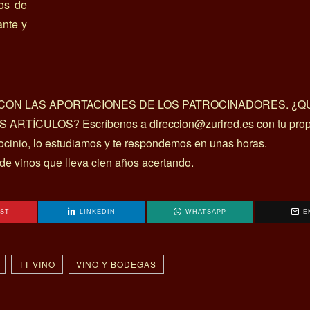
nos de
ante y
A CON LAS APORTACIONES DE LOS PATROCINADORES. ¿Q
ÍCULOS? Escríbenos a direccion@zurired.es con tu prop
rocinio, lo estudiamos y te respondemos en unas horas.
 de vinos que lleva cien años acertando.
EST
LINKEDIN
WHATSAPP
E
TT VINO
VINO Y BODEGAS