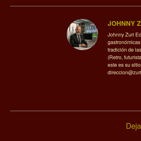
JOHNNY Z
Johnny Zuri Ed
gastronómicas 
tradición de l
(Retro, futurist
este es su siti
direccion@zuri
Deja