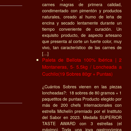
carnes magras de primera calidad,
condimentado con pimentón y productos
naturales, oreado al humo de leña de
encina y secado lentamente durante un
tiempo conveniente de curación. Un
exquisito producto, de aspecto artesano
que presenta al corte un fuerte color, muy
vivo, tan característico de las carnes de
[…]
Paleta de Bellota 100% Ibérica | 2
Montaneras, 5- 5.5kg / Loncheada a
Cuchilo(19 Sobres 80gr + Puntas)
¿Cuántos Sobres vienen en las piezas
loncheadas?: 18 sobres de 80 gramos + 1
paquetitos de puntas Producto elegido por
más de 200 chefs internacionales con
estrella Michelín premiado por el Instituto
del Sabor en 2023. Medalla SUPERIOR
TASTE AWARD con 3 estrellas (el
máximo) Toda una joya gastronómica