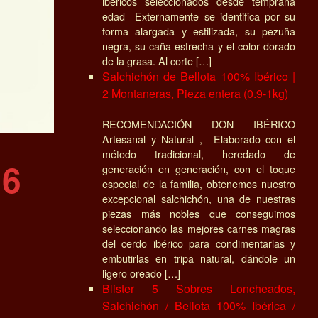
ibéricos seleccionados desde temprana
edad Externamente se identifica por su
forma alargada y estilizada, su pezuña
negra, su caña estrecha y el color dorado
de la grasa. Al corte […]
Salchichón de Bellota 100% Ibérico |
2 Montaneras, Pieza entera (0.9-1kg)
RECOMENDACIÓN DON IBÉRICO
Artesanal y Natural , Elaborado con el
método tradicional, heredado de
16
generación en generación, con el toque
especial de la familia, obtenemos nuestro
excepcional salchichón, una de nuestras
piezas más nobles que conseguimos
seleccionando las mejores carnes magras
del cerdo ibérico para condimentarlas y
embutirlas en tripa natural, dándole un
ligero oreado […]
Blister 5 Sobres Loncheados,
Salchichón / Bellota 100% Ibérica /