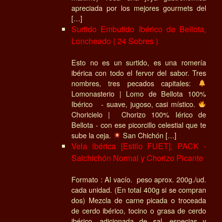
apreciada por los mejores gourmets del
[…]
Surtido Embutido Ibérico de Bellota,
Loncheado ( 24 Sobres )
Esto no es un surtido, es una romería
ibérica con todo el fervor del sabor. Tres
nombres, tres pecados capitales:
Lomonasterio | Lomo de Bellota 100%
Ibérico - suave, jugoso, casi místico.
Choricielo | Chorizo 100% Iérico de
Bellota - con ese picorcillo celestial que te
sube la ceja.
San Chichón […]
Vela ibérica [Estilo FUET], PACK -
Salchichón Normal y Chorizo Picante
Formato : Al vacío. peso aprox. 200g./ud.
cada unidad. (En total 400g si se compran
dos) Mezcla de carne picada o troceada
de cerdo ibérico, tocino o grasa de cerdo
ibérico, adicionada de sal, especias y