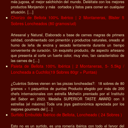
más jugosa, el mejor salchichón del mundo. Deléitate con los mejores
productos Monjamón y más cortados y listos para comer en cualquier
situación. […]
Chorizo de Bellota 100% Ibérico | 2 Montaneras, Blister 5
Sobres Loncheados (80 gramos/ud)
Artesanal y Natural, Elaborado a base de carnes magras de primera
calidad, condimentado con pimentón y productos naturales, oreado al
humo de leña de encina y secado lentamente durante un tiempo
conveniente de curación. Un exquisito producto, de aspecto artesano
que presenta al corte un fuerte color, muy vivo, tan característico de
las carnes de […]
Paleta de Bellota 100% Ibérica | 2 Montaneras, 5- 5.5kg /
Loncheada a Cuchilo(19 Sobres 80gr + Puntas)
¿Cuántos Sobres vienen en las piezas loncheadas?: 18 sobres de 80
gramos + 1 paquetitos de puntas Producto elegido por más de 200
chefs internacionales con estrella Michelín premiado por el Instituto
del Sabor en 2023. Medalla SUPERIOR TASTE AWARD con 3
estrellas (el máximo) Toda una joya gastronómica apreciada por los
mejores gourmets del […]
Surtido Embutido Ibérico de Bellota, Loncheado ( 24 Sobres )
Esto no es un surtido, es una romería ibérica con todo el fervor del