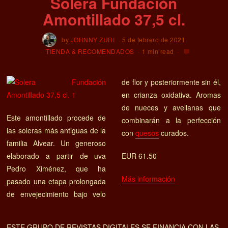
Solera Fundación
Amontillado 37,5 cl.
by
JOHNNY ZURI
5 de febrero de 2021
TIENDA & RECOMENDADOS
1 min read
de flor y posteriormente sin él,
en crianza oxidativa. Aromas
de nueces y avellanas que
Este amontillado procede de
combinarán a la perfección
las soleras más antiguas de la
con
quesos
curados.
familia Alvear. Un generoso
elaborado a partir de uva
EUR 61.50
Pedro Ximénez, que ha
Más información
pasado una etapa prolongada
de envejecimiento bajo velo
ESTE GRUPO DE REVISTAS DIGITALES SE FINANCIA CON LAS