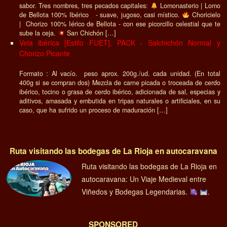
sabor. Tres nombres, tres pecados capitales:
Lomonasterio | Lomo
de Bellota 100% Ibérico - suave, jugoso, casi místico.
Choricielo
| Chorizo 100% Iérico de Bellota - con ese picorcillo celestial que te
sube la ceja.
San Chichón […]
Vela ibérica [Estilo FUET], PACK - Salchichón Normal y
Chorizo Picante
Formato : Al vacío. peso aprox. 200g./ud. cada unidad. (En total
400g si se compran dos) Mezcla de carne picada o troceada de cerdo
ibérico, tocino o grasa de cerdo ibérico, adicionada de sal, especias y
aditivos, amasada y embutida en tripas naturales o artificiales, en su
caso, que ha sufrido un proceso de maduración […]
Ruta visitando las bodegas de La Rioja en autocaravana
Ruta visitando las bodegas de La Rioja en
autocaravana: Un Viaje Medieval entre
Viñedos y Bodegas Legendarias.
.
SPONSORED