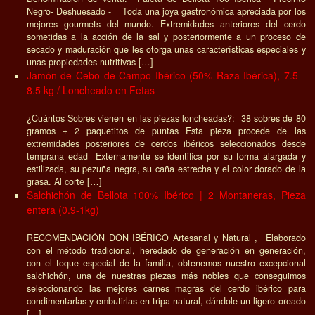
Negro- Deshuesado - Toda una joya gastronómica apreciada por los
mejores gourmets del mundo. Extremidades anteriores del cerdo
sometidas a la acción de la sal y posteriormente a un proceso de
secado y maduración que les otorga unas características especiales y
unas propiedades nutritivas […]
Jamón de Cebo de Campo Ibérico (50% Raza Ibérica), 7.5 -
8.5 kg / Loncheado en Fetas
¿Cuántos Sobres vienen en las piezas loncheadas?: 38 sobres de 80
gramos + 2 paquetitos de puntas Esta pieza procede de las
extremidades posteriores de cerdos ibéricos seleccionados desde
temprana edad Externamente se identifica por su forma alargada y
estilizada, su pezuña negra, su caña estrecha y el color dorado de la
grasa. Al corte […]
Salchichón de Bellota 100% Ibérico | 2 Montaneras, Pieza
entera (0.9-1kg)
RECOMENDACIÓN DON IBÉRICO Artesanal y Natural , Elaborado
con el método tradicional, heredado de generación en generación,
con el toque especial de la familia, obtenemos nuestro excepcional
salchichón, una de nuestras piezas más nobles que conseguimos
seleccionando las mejores carnes magras del cerdo ibérico para
condimentarlas y embutirlas en tripa natural, dándole un ligero oreado
[…]