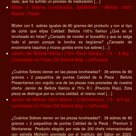
caso, que ha sufrido un proceso de maduración […]
Blister 5 Sobres Loncheados, Salchichón / Bellota 100%
Ibérica / Fetas
Blíster con 5 sobres iguales de 80 gramos del producto y con el tipo
de corte que elijas Calidad: Bellota 100% Ibérico ¿Qué es el
loncheado en fetas? ¿Cansado de morder el bocadillo y que se salga
todo el jamón porque la loncha es largísima? ¿Cansado de
encontrarte taquitos y trozos gordos entre tus sobres […]
Jamón de Bellota Ibérico (75% Raza Ibérica), 7.5 - 8.5kg /
Loncheado en Fetas (38 Sobres 80gr + 2xPuntas)
¿Cuántos Sobres vienen en las piezas loncheadas?: 38 sobres de 80
gramos + 2 paquetitos de puntas Calidad de la Pieza : Bellota
Presentamos con orgullo una de las piezas más preciadas de nuestra
oferta: Jamón de Bellota Ibérico al 75% R.I. (Precinto Rojo). Esta
pieza se distingue por su única calidad, al mismo nivel […]
Jamón de Bellota 100% Ibérico | 2 Montaneras, 7.5 - 8.5 kg /
Loncheado en Fetas (38 Sobres 80gr + 2xPuntas)
¿Cuántos Sobres vienen en las piezas loncheadas?: 38 sobres de 80
gramos + 2 paquetitos de puntas Calidad de la Pieza : Premium 2
Montaneras Producto elegido por más de 200 chefs internacionales
con estrella Michelín premiado por el Instituto del Sabor en 2023.