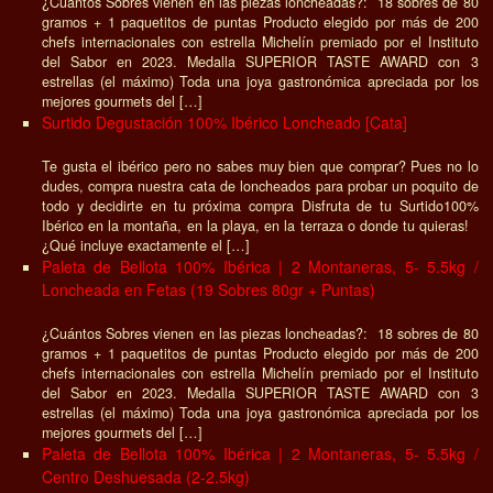
¿Cuántos Sobres vienen en las piezas loncheadas?: 18 sobres de 80
gramos + 1 paquetitos de puntas Producto elegido por más de 200
chefs internacionales con estrella Michelín premiado por el Instituto
del Sabor en 2023. Medalla SUPERIOR TASTE AWARD con 3
estrellas (el máximo) Toda una joya gastronómica apreciada por los
mejores gourmets del […]
Surtido Degustación 100% Ibérico Loncheado [Cata]
Te gusta el ibérico pero no sabes muy bien que comprar? Pues no lo
dudes, compra nuestra cata de loncheados para probar un poquito de
todo y decidirte en tu próxima compra Disfruta de tu Surtido100%
Ibérico en la montaña, en la playa, en la terraza o donde tu quieras!
¿Qué incluye exactamente el […]
Paleta de Bellota 100% Ibérica | 2 Montaneras, 5- 5.5kg /
Loncheada en Fetas (19 Sobres 80gr + Puntas)
¿Cuántos Sobres vienen en las piezas loncheadas?: 18 sobres de 80
gramos + 1 paquetitos de puntas Producto elegido por más de 200
chefs internacionales con estrella Michelín premiado por el Instituto
del Sabor en 2023. Medalla SUPERIOR TASTE AWARD con 3
estrellas (el máximo) Toda una joya gastronómica apreciada por los
mejores gourmets del […]
Paleta de Bellota 100% Ibérica | 2 Montaneras, 5- 5.5kg /
Centro Deshuesada (2-2.5kg)