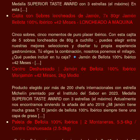
Medalla SUPERIOR TASTE AWARD con 3 estrellas (el máximo) En
esta […]
Cajita con Sobres loncheados de Jamón, 7x 80gr Jamón
Bellota 100% Ibérico +42 Meses - LONCHEADO A MAQUINA
Cinco sobres, cinco momentos de puro placer ibérico. Con esta cajita
de 5 sobres loncheados de 80g a cuchillo , puedes elegir entre
nuestras mejores selecciones y diseñar tu propia experiencia
gastronómica. Tú eliges la combinación, nosotros ponemos el milagro.
¿Qué puedes incluir en tu caja?
Jamón de Bellota 100% Ibérico
+42 Meses - […]
Centro Deshuesado | Jamón de Bellota 100% Ibérico
Monjamón +42 Meses, 2kg Medio
Producto elegido por más de 200 chefs internacionales con estrella
Michelín premiado por el Instituto del Sabor en 2023. Medalla
SUPERIOR TASTE AWARD con 3 estrellas (el máximo) Actualmente
nos encontramos sirviendo la añada del año 2019 ¿Mi jamón tiene
mucha grasa ?: El jamón de bellota 100% Ibérico siempre tiene una
capa de grasa […]
Paleta de Bellota 100% Ibérica | 2 Montaneras, 5.5-6kg /
Centro Deshuesada (2.5-3kg)