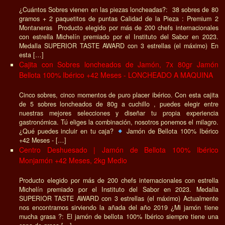
¿Cuántos Sobres vienen en las piezas loncheadas?: 38 sobres de 80
gramos + 2 paquetitos de puntas Calidad de la Pieza : Premium 2
Montaneras Producto elegido por más de 200 chefs internacionales
con estrella Michelín premiado por el Instituto del Sabor en 2023.
Medalla SUPERIOR TASTE AWARD con 3 estrellas (el máximo) En
esta […]
Cajita con Sobres loncheados de Jamón, 7x 80gr Jamón
Bellota 100% Ibérico +42 Meses - LONCHEADO A MAQUINA
Cinco sobres, cinco momentos de puro placer ibérico. Con esta cajita
de 5 sobres loncheados de 80g a cuchillo , puedes elegir entre
nuestras mejores selecciones y diseñar tu propia experiencia
gastronómica. Tú eliges la combinación, nosotros ponemos el milagro.
¿Qué puedes incluir en tu caja?
Jamón de Bellota 100% Ibérico
+42 Meses - […]
Centro Deshuesado | Jamón de Bellota 100% Ibérico
Monjamón +42 Meses, 2kg Medio
Producto elegido por más de 200 chefs internacionales con estrella
Michelín premiado por el Instituto del Sabor en 2023. Medalla
SUPERIOR TASTE AWARD con 3 estrellas (el máximo) Actualmente
nos encontramos sirviendo la añada del año 2019 ¿Mi jamón tiene
mucha grasa ?: El jamón de bellota 100% Ibérico siempre tiene una