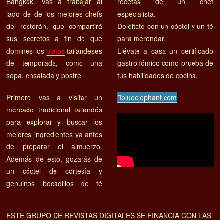
Bangkok. Vas a trabajar al
recetas de un chef
lado de de los mejores chefs
especialista.
del restorán, que compartirá
Deléitate con un cóctel y un té
sus secretos a fin de que
para merendar.
domines los
platos
tailandeses
Llévate a casa un certificado
de temporada, como una
gastronómico como prueba de
sopa, ensalada y postre.
tus habilidades de cocina.
Primero vas a visitar un
blueelephant.com
mercado tradicional tailandés
para explorar y buscar los
mejores ingredientes ya antes
de preparar el almuerzo.
Además de esto, gozarás de
un cóctel de cortesía y
genuinos bocadillos de té
ESTE GRUPO DE REVISTAS DIGITALES SE FINANCIA CON LAS