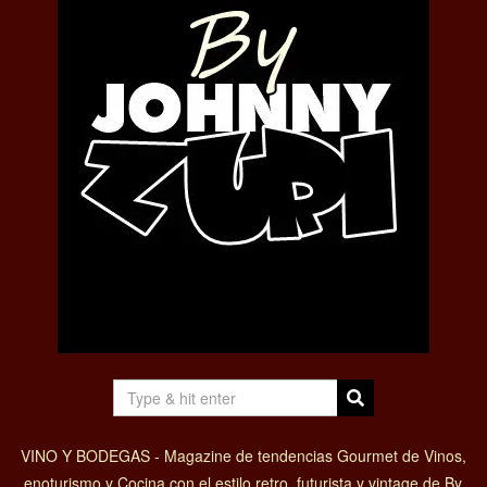
VINO Y BODEGAS - Magazine de tendencias Gourmet de Vinos,
enoturismo y Cocina con el estilo retro, futurista y vintage de By