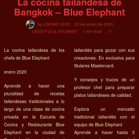
La cocina tailandesa de
Bangkok – Blue Elephant
by
JOHNNY ZURI
23 de enero de 2020
LIFESTYLE & GOURMET
1 min read
La cocina tailandesa de los
tailandés para gozar con sus
chefs de Blue Elephant
creaciones. En exclusiva para
titulares Mastercard.
enero 2020
Y consejos y trucos de un
Aprende a hacer una
profesor chef para preparar
pluralidad de recetas
platos tailandeses de calidad.
tailandesas tradicionales a lo
largo de una clase de cocina
Explora un mercado
privada en la Escuela de
tradicional tailandés con el
Cocina y Restaurante Blue
equipo de Blue Elephant
Elephant en la ciudad de
Aprende a hacer hasta 5