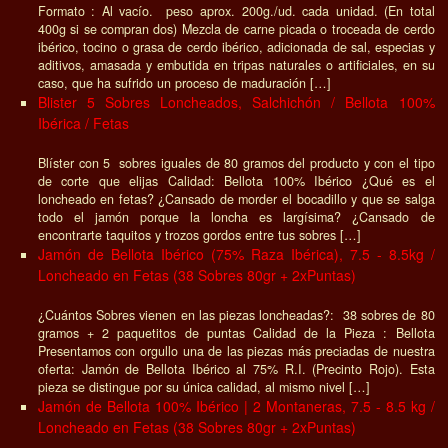
Formato : Al vacío. peso aprox. 200g./ud. cada unidad. (En total
400g si se compran dos) Mezcla de carne picada o troceada de cerdo
ibérico, tocino o grasa de cerdo ibérico, adicionada de sal, especias y
aditivos, amasada y embutida en tripas naturales o artificiales, en su
caso, que ha sufrido un proceso de maduración […]
Blister 5 Sobres Loncheados, Salchichón / Bellota 100%
Ibérica / Fetas
Blíster con 5 sobres iguales de 80 gramos del producto y con el tipo
de corte que elijas Calidad: Bellota 100% Ibérico ¿Qué es el
loncheado en fetas? ¿Cansado de morder el bocadillo y que se salga
todo el jamón porque la loncha es largísima? ¿Cansado de
encontrarte taquitos y trozos gordos entre tus sobres […]
Jamón de Bellota Ibérico (75% Raza Ibérica), 7.5 - 8.5kg /
Loncheado en Fetas (38 Sobres 80gr + 2xPuntas)
¿Cuántos Sobres vienen en las piezas loncheadas?: 38 sobres de 80
gramos + 2 paquetitos de puntas Calidad de la Pieza : Bellota
Presentamos con orgullo una de las piezas más preciadas de nuestra
oferta: Jamón de Bellota Ibérico al 75% R.I. (Precinto Rojo). Esta
pieza se distingue por su única calidad, al mismo nivel […]
Jamón de Bellota 100% Ibérico | 2 Montaneras, 7.5 - 8.5 kg /
Loncheado en Fetas (38 Sobres 80gr + 2xPuntas)