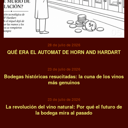
05
28 de julio de 2026
QUÉ ERA EL AUTOMAT DE HORN AND HARDART
06
23 de julio de 2026
Bodegas históricas resucitadas: la cuna de los vinos
más genuinos
07
23 de julio de 2026
La revolución del vino natural: Por qué el futuro de
la bodega mira al pasado
08