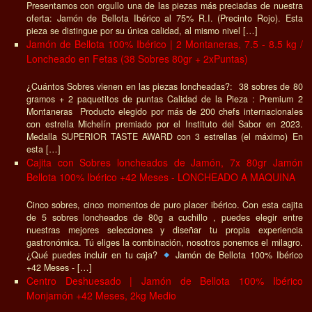
Presentamos con orgullo una de las piezas más preciadas de nuestra
oferta: Jamón de Bellota Ibérico al 75% R.I. (Precinto Rojo). Esta
pieza se distingue por su única calidad, al mismo nivel […]
Jamón de Bellota 100% Ibérico | 2 Montaneras, 7.5 - 8.5 kg /
Loncheado en Fetas (38 Sobres 80gr + 2xPuntas)
¿Cuántos Sobres vienen en las piezas loncheadas?: 38 sobres de 80
gramos + 2 paquetitos de puntas Calidad de la Pieza : Premium 2
Montaneras Producto elegido por más de 200 chefs internacionales
con estrella Michelín premiado por el Instituto del Sabor en 2023.
Medalla SUPERIOR TASTE AWARD con 3 estrellas (el máximo) En
esta […]
Cajita con Sobres loncheados de Jamón, 7x 80gr Jamón
Bellota 100% Ibérico +42 Meses - LONCHEADO A MAQUINA
Cinco sobres, cinco momentos de puro placer ibérico. Con esta cajita
de 5 sobres loncheados de 80g a cuchillo , puedes elegir entre
nuestras mejores selecciones y diseñar tu propia experiencia
gastronómica. Tú eliges la combinación, nosotros ponemos el milagro.
¿Qué puedes incluir en tu caja?
Jamón de Bellota 100% Ibérico
+42 Meses - […]
Centro Deshuesado | Jamón de Bellota 100% Ibérico
Monjamón +42 Meses, 2kg Medio