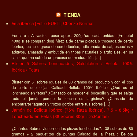
TIENDA
Vela ibérica [Estilo FUET], Chorizo Normal
Formato : Al vacío. peso aprox. 200g./ud. cada unidad. (En total
400g si se compran dos) Mezcla de carne picada o troceada de cerdo
ibérico, tocino o grasa de cerdo ibérico, adicionada de sal, especias y
aditivos, amasada y embutida en tripas naturales o artificiales, en su
caso, que ha sufrido un proceso de maduración […]
Blister 5 Sobres Loncheados, Salchichón / Bellota 100%
Ibérica / Fetas
Blíster con 5 sobres iguales de 80 gramos del producto y con el tipo
de corte que elijas Calidad: Bellota 100% Ibérico ¿Qué es el
loncheado en fetas? ¿Cansado de morder el bocadillo y que se salga
todo el jamón porque la loncha es largísima? ¿Cansado de
encontrarte taquitos y trozos gordos entre tus sobres […]
Jamón de Bellota Ibérico (75% Raza Ibérica), 7.5 - 8.5kg /
Loncheado en Fetas (38 Sobres 80gr + 2xPuntas)
¿Cuántos Sobres vienen en las piezas loncheadas?: 38 sobres de 80
gramos + 2 paquetitos de puntas Calidad de la Pieza : Bellota