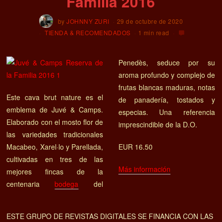
Familia 2016
by
JOHNNY ZURI
29 de octubre de 2020
TIENDA & RECOMENDADOS
1 min read
Penedès, seduce por su
aroma profundo y complejo de
frutas blancas maduras, notas
Este cava brut nature es el
de panadería, tostados y
emblema de Juvé & Camps.
especias. Una referencia
Elaborado con el mosto flor de
imprescindible de la D.O.
las variedades tradicionales
Macabeo, Xarel·lo y Parellada,
EUR 16.50
cultivadas en tres de las
Más información
mejores fincas de la
centenaria
bodega
del
ESTE GRUPO DE REVISTAS DIGITALES SE FINANCIA CON LAS