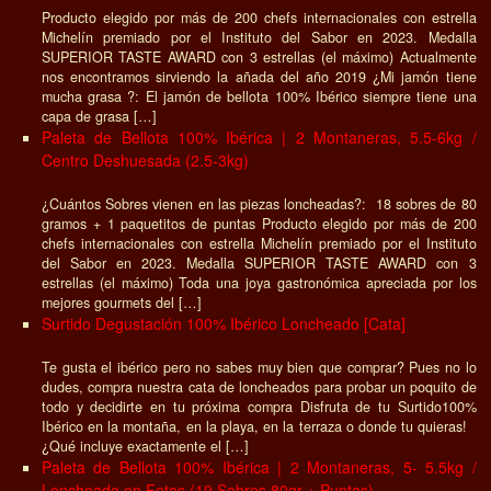
Producto elegido por más de 200 chefs internacionales con estrella
Michelín premiado por el Instituto del Sabor en 2023. Medalla
SUPERIOR TASTE AWARD con 3 estrellas (el máximo) Actualmente
nos encontramos sirviendo la añada del año 2019 ¿Mi jamón tiene
mucha grasa ?: El jamón de bellota 100% Ibérico siempre tiene una
capa de grasa […]
Paleta de Bellota 100% Ibérica | 2 Montaneras, 5.5-6kg /
Centro Deshuesada (2.5-3kg)
¿Cuántos Sobres vienen en las piezas loncheadas?: 18 sobres de 80
gramos + 1 paquetitos de puntas Producto elegido por más de 200
chefs internacionales con estrella Michelín premiado por el Instituto
del Sabor en 2023. Medalla SUPERIOR TASTE AWARD con 3
estrellas (el máximo) Toda una joya gastronómica apreciada por los
mejores gourmets del […]
Surtido Degustación 100% Ibérico Loncheado [Cata]
Te gusta el ibérico pero no sabes muy bien que comprar? Pues no lo
dudes, compra nuestra cata de loncheados para probar un poquito de
todo y decidirte en tu próxima compra Disfruta de tu Surtido100%
Ibérico en la montaña, en la playa, en la terraza o donde tu quieras!
¿Qué incluye exactamente el […]
Paleta de Bellota 100% Ibérica | 2 Montaneras, 5- 5.5kg /
Loncheada en Fetas (19 Sobres 80gr + Puntas)