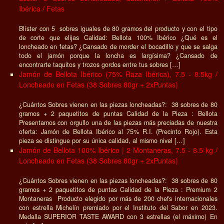
Ibérica / Fetas
Blíster con 5 sobres iguales de 80 gramos del producto y con el tipo
de corte que elijas Calidad: Bellota 100% Ibérico ¿Qué es el
loncheado en fetas? ¿Cansado de morder el bocadillo y que se salga
todo el jamón porque la loncha es largísima? ¿Cansado de
encontrarte taquitos y trozos gordos entre tus sobres […]
Jamón de Bellota Ibérico (75% Raza Ibérica), 7.5 - 8.5kg /
Loncheado en Fetas (38 Sobres 80gr + 2xPuntas)
¿Cuántos Sobres vienen en las piezas loncheadas?: 38 sobres de 80
gramos + 2 paquetitos de puntas Calidad de la Pieza : Bellota
Presentamos con orgullo una de las piezas más preciadas de nuestra
oferta: Jamón de Bellota Ibérico al 75% R.I. (Precinto Rojo). Esta
pieza se distingue por su única calidad, al mismo nivel […]
Jamón de Bellota 100% Ibérico | 2 Montaneras, 7.5 - 8.5 kg /
Loncheado en Fetas (38 Sobres 80gr + 2xPuntas)
¿Cuántos Sobres vienen en las piezas loncheadas?: 38 sobres de 80
gramos + 2 paquetitos de puntas Calidad de la Pieza : Premium 2
Montaneras Producto elegido por más de 200 chefs internacionales
con estrella Michelín premiado por el Instituto del Sabor en 2023.
Medalla SUPERIOR TASTE AWARD con 3 estrellas (el máximo) En