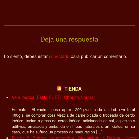
Deja una respuesta
Lo siento, debes estar
conectado
para publicar un comentario.
TIENDA
Vela ibérica [Estilo FUET], Chorizo Normal
Formato : Al vacío. peso aprox. 200g./ud. cada unidad. (En total
400g si se compran dos) Mezcla de carne picada o troceada de cerdo
ibérico, tocino o grasa de cerdo ibérico, adicionada de sal, especias y
aditivos, amasada y embutida en tripas naturales o artificiales, en su
caso, que ha sufrido un proceso de maduración […]
Blister 5 Sobres Loncheados, Salchichón / Bellota 100%