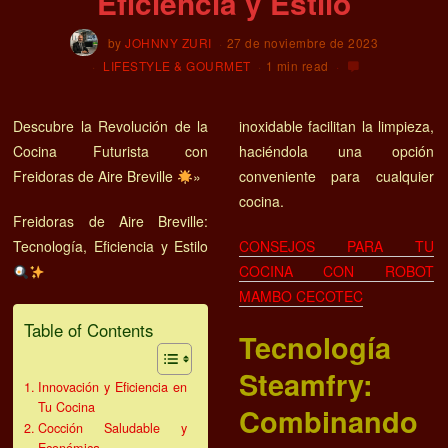
Eficiencia y Estilo
by
JOHNNY ZURI
27 de noviembre de 2023
LIFESTYLE & GOURMET
1 min read
Descubre la Revolución de la
inoxidable facilitan la limpieza,
Cocina Futurista con
haciéndola una opción
Freidoras de Aire Breville
»
conveniente para cualquier
cocina.
Freidoras de Aire Breville:
CONSEJOS PARA TU
COCINA CON ROBOT
MAMBO CECOTEC
Table of Contents
Tecnología
Steamfry:
Innovación y Eficiencia en
Tu Cocina
Combinando
Cocción Saludable y