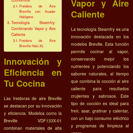
Vapor y Aire
Económica
Freidora de Aire
Caliente
Breville con Asador
Halógeno
Tecnología Steamfry:
Combinando Vapor y Aire
La tecnología Steamfry es una
Caliente
innovación destacada en los
Freidora de Aire
modelos Breville. Esta función
Breville Halo XL
permite cocinar al vapor,
Innovación y
conservando mejor los
nutrientes y potenciando los
Eficiencia en
sabores naturales, al tiempo
Tu Cocina
que combina la cocción al aire
caliente para resultados
crujientes y sabrosos. Este
Las freidoras de aire Breville
tipo de cocción es ideal para
se destacan por su innovación
freír, asar, gratinar y calentar,
y eficiencia. Modelos como la
con un bajo consumo eléctrico
Breville VDF133X-01
y programas de limpieza al
combinan materiales de alta