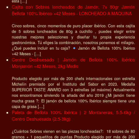
esta […]
Cajita con Sobres loncheados de Jamón, 7x 80gr Jamón
Bellota 100% Ibérico +42 Meses - LONCHEADO A MAQUINA
Cinco sobres, cinco momentos de puro placer ibérico. Con esta cajita
de 5 sobres loncheados de 80g a cuchillo , puedes elegir entre
nuestras mejores selecciones y diseñar tu propia experiencia
gastronómica. Tú eliges la combinación, nosotros ponemos el milagro.
¿Qué puedes incluir en tu caja?
Jamón de Bellota 100% Ibérico
+42 Meses - […]
Centro Deshuesado | Jamón de Bellota 100% Ibérico
Monjamón +42 Meses, 2kg Medio
Producto elegido por más de 200 chefs internacionales con estrella
Michelín premiado por el Instituto del Sabor en 2023. Medalla
SUPERIOR TASTE AWARD con 3 estrellas (el máximo) Actualmente
nos encontramos sirviendo la añada del año 2019 ¿Mi jamón tiene
mucha grasa ?: El jamón de bellota 100% Ibérico siempre tiene una
capa de grasa […]
Paleta de Bellota 100% Ibérica | 2 Montaneras, 5.5-6kg /
Centro Deshuesada (2.5-3kg)
¿Cuántos Sobres vienen en las piezas loncheadas?: 18 sobres de 80
gramos + 1 paquetitos de puntas Producto elegido por más de 200