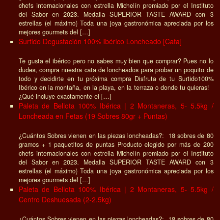
chefs internacionales con estrella Michelín premiado por el Instituto
del Sabor en 2023. Medalla SUPERIOR TASTE AWARD con 3
estrellas (el máximo) Toda una joya gastronómica apreciada por los
mejores gourmets del […]
Surtido Degustación 100% Ibérico Loncheado [Cata]
Te gusta el ibérico pero no sabes muy bien que comprar? Pues no lo
dudes, compra nuestra cata de loncheados para probar un poquito de
todo y decidirte en tu próxima compra Disfruta de tu Surtido100%
Ibérico en la montaña, en la playa, en la terraza o donde tu quieras!
¿Qué incluye exactamente el […]
Paleta de Bellota 100% Ibérica | 2 Montaneras, 5- 5.5kg /
Loncheada en Fetas (19 Sobres 80gr + Puntas)
¿Cuántos Sobres vienen en las piezas loncheadas?: 18 sobres de 80
gramos + 1 paquetitos de puntas Producto elegido por más de 200
chefs internacionales con estrella Michelín premiado por el Instituto
del Sabor en 2023. Medalla SUPERIOR TASTE AWARD con 3
estrellas (el máximo) Toda una joya gastronómica apreciada por los
mejores gourmets del […]
Paleta de Bellota 100% Ibérica | 2 Montaneras, 5- 5.5kg /
Centro Deshuesada (2-2.5kg)
¿Cuántos Sobres vienen en las piezas loncheadas?: 18 sobres de 80