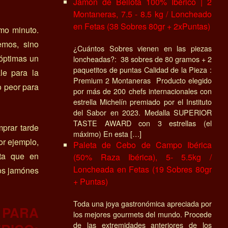
Jamón de Bellota 100% Ibérico | 2
Montaneras, 7.5 - 8.5 kg / Loncheado
en Fetas (38 Sobres 80gr + 2xPuntas)
imo minuto.
emos, sino
¿Cuántos Sobres vienen en las piezas
 óptimas un
loncheadas?: 38 sobres de 80 gramos + 2
paquetitos de puntas Calidad de la Pieza :
le para la
Premium 2 Montaneras Producto elegido
 peor para
por más de 200 chefs internacionales con
estrella Michelín premiado por el Instituto
del Sabor en 2023. Medalla SUPERIOR
TASTE AWARD con 3 estrellas (el
prar tarde
máximo) En esta […]
or ejemplo,
Paleta de Cebo de Campo Ibérica
ta que en
(50% Raza Ibérica), 5- 5.5kg /
Loncheada en Fetas (19 Sobres 80gr
los jamónes
+ Puntas)
Toda una joya gastronómica apreciada por
PARA
los mejores gourmets del mundo. Procede
de las extremidades anteriores de los