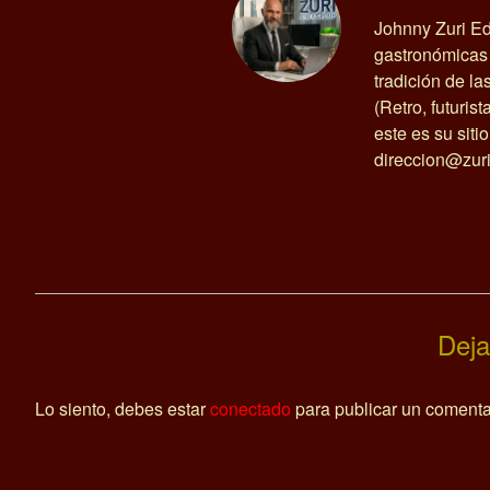
Johnny Zuri Ed
gastronómicas 
tradición de l
(Retro, futurist
este es su siti
direccion@zuri
Deja
Lo siento, debes estar
conectado
para publicar un comenta