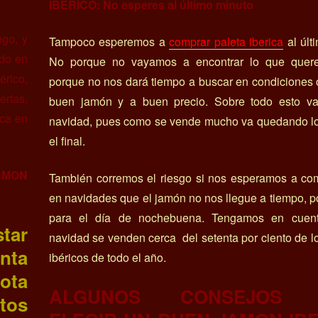
IBERICO: No esperes al último minuto
go, y
Tampoco esperemos a
comprar paleta iberica
al últ
ado en
No porque no vayamos a encontrar lo que quer
érico,
porque no nos dará tiempo a buscar en condiciones
ertas,
buen jamón y a buen precio. Sobre todo esto va
nca en
navidad, pues como se vende mucho va quedando lo
el final.
AMON
También corremos el riesgo si nos esperamos a com
en navidades que el jamón no nos llegue a tiempo, p
para el día de nochebuena. Tengamos en cuen
tar
navidad se venden cerca del setenta por ciento de 
nta
ibéricos de todo el año.
ota
ALGUNOS CONSEJOS 
tos