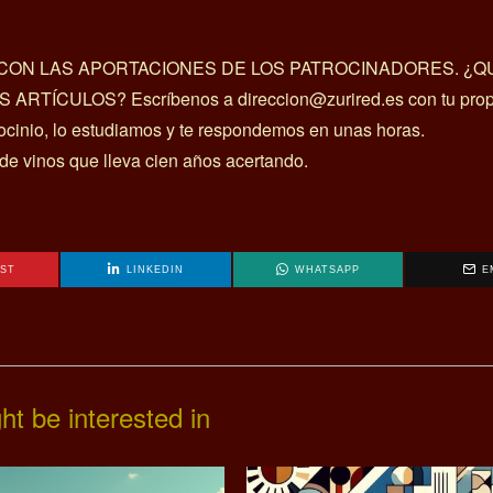
A CON LAS APORTACIONES DE LOS PATROCINADORES. ¿Q
ÍCULOS? Escríbenos a direccion@zurired.es con tu prop
rocinio, lo estudiamos y te respondemos en unas horas.
 de vinos que lleva cien años acertando.
EST
LINKEDIN
WHATSAPP
E
ht be interested in