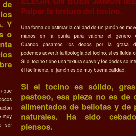
ELEGIR UN BUEN JAMON IBE
 de
Palpar la textura del tocino.
 los
. Y
Una forma de estimar la calidad de un jamón es mov
s o
manos en la punta para valorar el género d
inta
Cuando pasamos los dedos por la grasa d
ios
podemos advertir la tipología del tocino, si es fluida
Si el tocino tiene una textura suave y los dedos se in
bre
él fácilmente, el jamón es de muy buena calidad.
Si el tocino es sólido, gra
ón que
pastoso, esa pieza no es de 
pocos
alimentados de bellotas y de 
ación
naturales. Ha sido cebad
e muy
piensos.
e ser