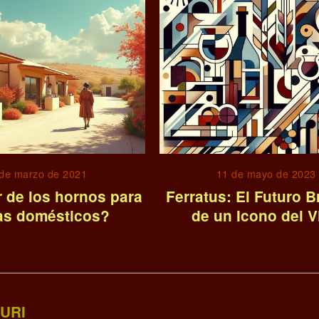
 de marzo de 2021
11 de mayo de 2023
r de los hornos para
Ferratus: El Futuro Br
as domésticos?
de un Icono del V
URI