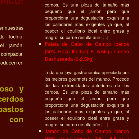
RICO:
cerdos. Es una pieza de tamaño más
pequeño que el jamón pero que
proporciona una degustación exquisita a
los paladares más exigentes ya que, al
er nuestras
poseer el equilibrio ideal entre grasa y
e tocino.
magro, su carne resulta aún […]
Paleta de Cebo de Campo Ibérica
el jamón,
(50% Raza Ibérica), 5- 5.5kg / Centro
 o compacta.
Deshuesada (2-2.5kg)
troducen en
Toda una joya gastronómica apreciada por
los mejores gourmets del mundo. Procede
de las extremidades anteriores de los
soso y
cerdos. Es una pieza de tamaño más
cerdos
pequeño que el jamón pero que
proporciona una degustación exquisita a
pastos
los paladares más exigentes ya que, al
o con
poseer el equilibrio ideal entre grasa y
magro, su carne resulta aún […]
Jamón de Cebo de Campo Ibérico
(50% Raza Ibérica), 7.5 - 8.5 kg /