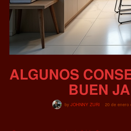
ALGUNOS CONSE
BUEN JA
by
JOHNNY ZURI
20 de enero