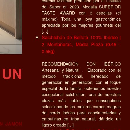
estrella Michelín premiado por el Instituto
del Sabor en 2023. Medalla SUPERIOR
TASTE AWARD con 3 estrellas (el
máximo) Toda una joya gastronómica
apreciada por los mejores gourmets del
[…]
Salchichón de Bellota 100% Ibérico |
2 Montaneras, Media Pieza (0.45 -
0.5kg)
RECOMENDACIÓN DON IBÉRICO
 UN
Artesanal y Natural , Elaborado con el
método tradicional, heredado de
generación en generación, con el toque
especial de la familia, obtenemos nuestro
excepcional salchichón, una de nuestras
piezas más nobles que conseguimos
seleccionando las mejores carnes magras
del cerdo ibérico para condimentarlas y
embutirlas en tripa natural, dándole un
EN JAMON
ligero oreado […]