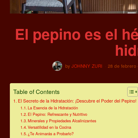
El pepino es el h
hid
by
JOHNNY ZURI
28 de febrero
Table of Contents
El Secreto de la Hidratación: ¡Descubre el Poder del Pepino!
La Esencia de la Hidratación
El Pepino: Refrescante y Nutritivo
Minerales y Propiedades Alcalinizantes
Versatilidad en la Cocina
¿Te Animarás a Probarlo?