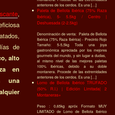
anteriores de los cerdos. Es una […]
Paleta de Bellota Ibérica (75% Raza
escante
,
Ibérica), 5- 5.5kg / Centro |
Deshuesada (2-2.5kg)
ficiosa
Denominación de venta: Paleta de Bellota
ados,
Ibérica (75% Raza Ibérica) - Precinto Rojo
Tamaño: 5-5,5kg Toda una joya
días de
gastronómica apreciada por los mejores
gourmets del mundo, y sin lugar a dudas,
o, alto
al mismo nivel de las mejores paletas
100% ibéricas, debido a su doble
eza en
montanera. Procede de las extremidades
anteriores de los cerdos. Es una […]
en una
Lomo de Bellota Ibérico TRUFADO
(50% R.I.) | Edición Limitada| 2
lquier
Montaneras+
Peso : 0,65kg apróx Formato MUY
LIMITADO de Lomo de Bellota Ibérico