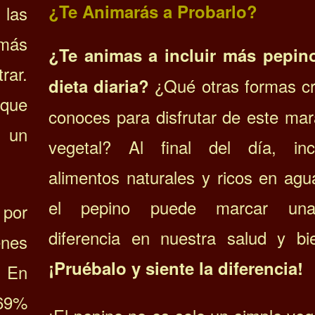
¿Te Animarás a Probarlo?
 las
más
¿Te animas a incluir más pepin
ar.
¿Qué otras formas cr
dieta diaria?
 que
conoces para disfrutar de este mar
n un
vegetal? Al final del día, inc
alimentos naturales y ricos en ag
el pepino puede marcar un
 por
diferencia en nuestra salud y bie
nes
¡Pruébalo y siente la diferencia!
. En
,69%