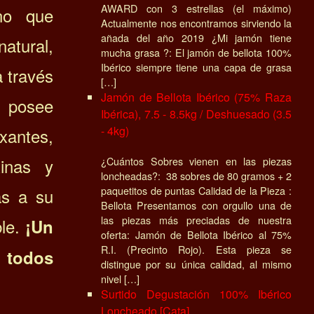
AWARD con 3 estrellas (el máximo)
ino que
Actualmente nos encontramos sirviendo la
añada del año 2019 ¿Mi jamón tiene
atural,
mucha grasa ?: El jamón de bellota 100%
Ibérico siempre tiene una capa de grasa
 través
[…]
Jamón de Bellota Ibérico (75% Raza
, posee
Ibérica), 7.5 - 8.5kg / Deshuesado (3.5
- 4kg)
antes,
¿Cuántos Sobres vienen en las piezas
xinas y
loncheadas?: 38 sobres de 80 gramos + 2
paquetitos de puntas Calidad de la Pieza :
as a su
Bellota Presentamos con orgullo una de
las piezas más preciadas de nuestra
ble.
¡Un
oferta: Jamón de Bellota Ibérico al 75%
R.I. (Precinto Rojo). Esta pieza se
todos
distingue por su única calidad, al mismo
nivel […]
Surtido Degustación 100% Ibérico
Loncheado [Cata]