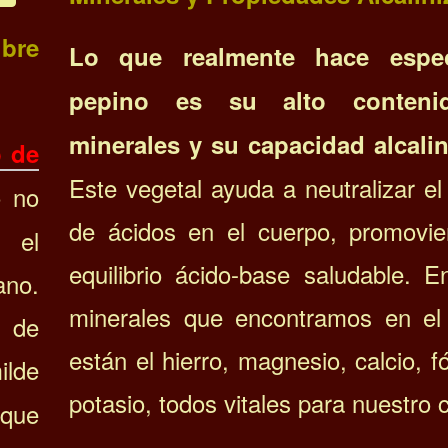
ubre
Lo que realmente hace espec
pepino es su alto conten
minerales y su capacidad alcalin
o de
Este vegetal ayuda a neutralizar e
o no
de ácidos en el cuerpo, promovi
a el
equilibrio ácido-base saludable. E
ano.
minerales que encontramos en el
l de
están el hierro, magnesio, calcio, f
lde
potasio, todos vitales para nuestro 
que