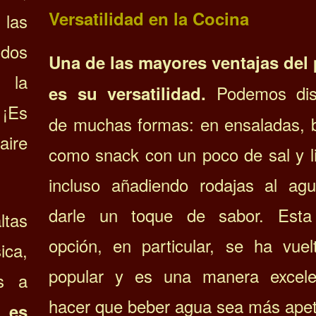
Versatilidad en la Cocina
 las
idos
Una de las mayores ventajas del
 la
Podemos disf
es su versatilidad.
 ¡Es
de muchas formas: en ensaladas, b
ire
como snack con un poco de sal y l
incluso añadiendo rodajas al ag
darle un toque de sabor. Esta
ltas
opción, en particular, se ha vue
ica,
popular y es una manera excel
os a
hacer que beber agua sea más apet
,
es