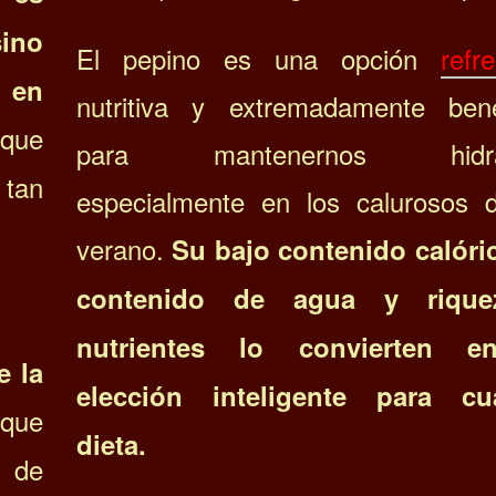
sino
El pepino es una opción
refr
 en
nutritiva y extremadamente bene
que
para mantenernos hidrat
 tan
especialmente en los calurosos 
verano.
Su bajo contenido calóric
contenido de agua y riqu
nutrientes lo convierten 
e la
elección inteligente para cua
rque
dieta.
 de