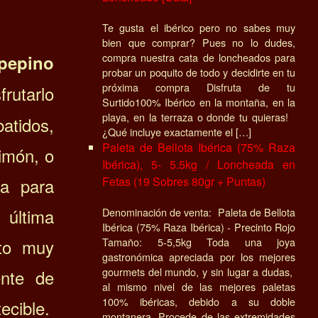
Te gusta el ibérico pero no sabes muy
bien que comprar? Pues no lo dudes,
compra nuestra cata de loncheados para
 pepino
probar un poquito de todo y decidirte en tu
próxima compra Disfruta de tu
rutarlo
Surtido100% Ibérico en la montaña, en la
playa, en la terraza o donde tu quieras!
atidos,
¿Qué incluye exactamente el […]
Paleta de Bellota Ibérica (75% Raza
imón, o
Ibérica), 5- 5.5kg / Loncheada en
Fetas (19 Sobres 80gr + Puntas)
ua para
 última
Denominación de venta: Paleta de Bellota
Ibérica (75% Raza Ibérica) - Precinto Rojo
Tamaño: 5-5,5kg Toda una joya
lto muy
gastronómica apreciada por los mejores
gourmets del mundo, y sin lugar a dudas,
ente de
al mismo nivel de las mejores paletas
100% ibéricas, debido a su doble
ecible.
montanera. Procede de las extremidades