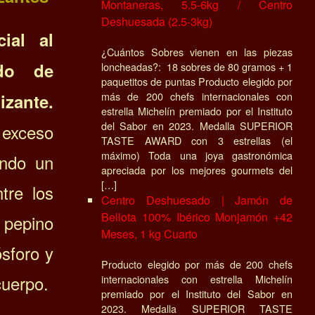
Montaneras, 5.5-6kg / Centro
Deshuesada (2.5-3kg)
ial al
¿Cuántos Sobres vienen en las piezas
ido de
loncheadas?: 18 sobres de 80 gramos + 1
paquetitos de puntas Producto elegido por
más de 200 chefs internacionales con
izante.
estrella Michelín premiado por el Instituto
del Sabor en 2023. Medalla SUPERIOR
l exceso
TASTE AWARD con 3 estrellas (el
máximo) Toda una joya gastronómica
endo un
apreciada por los mejores gourmets del
[…]
ntre los
Centro Deshuesado | Jamón de
Bellota 100% Ibérico Monjamón +42
 pepino
Meses, 1 kg Cuarto
ósforo y
Producto elegido por más de 200 chefs
cuerpo.
internacionales con estrella Michelín
premiado por el Instituto del Sabor en
2023. Medalla SUPERIOR TASTE