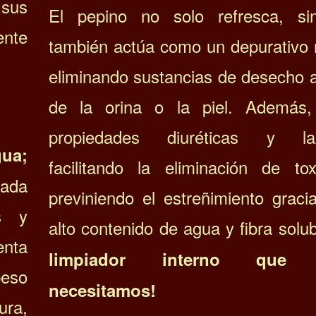
sus
El pepino no solo refresca, s
ente
también actúa como un depurativo n
eliminando sustancias de desecho a
de la orina o la piel. Además
propiedades diuréticas y lax
gua;
facilitando la eliminación de to
ada
previniendo el estreñimiento graci
s y
alto contenido de agua y fibra solu
nta
limpiador interno que 
eso
necesitamos!
ra,