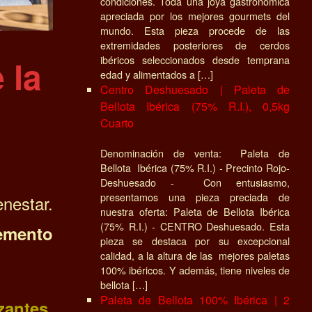
condiciones. Toda una joya gastronómica
apreciada por los mejores gourmets del
mundo. Esta pieza procede de las
extremidades posteriores de cerdos
ibéricos seleccionados desde temprana
 la
edad y alimentados a […]
Centro Deshuesado | Paleta de
Bellota Ibérica (75% R.I.), 0,5kg
Cuarto
Denominación de venta: Paleta de
Bellota Ibérica (75% R.I.) - Precinto Rojo-
Deshuesado - Con entusiasmo,
presentamos una pieza preciada de
nestar.
nuestra oferta: Paleta de Bellota Ibérica
(75% R.I.) - CENTRO Deshuesado. Esta
ento
pieza se destaca por su excepcional
calidad, a la altura de las mejores paletas
100% ibéricos. Y además, tiene niveles de
bellota […]
Paleta de Bellota 100% Ibérica | 2
zantes