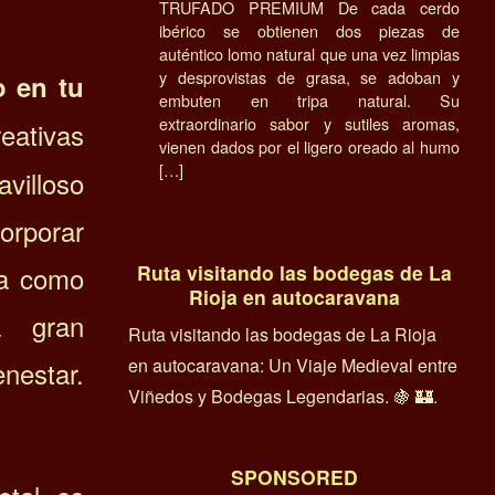
TRUFADO PREMIUM De cada cerdo
ibérico se obtienen dos piezas de
auténtico lomo natural que una vez limpias
y desprovistas de grasa, se adoban y
o en tu
embuten en tripa natural. Su
extraordinario sabor y sutiles aromas,
eativas
vienen dados por el ligero oreado al humo
[…]
avilloso
orporar
Ruta visitando las bodegas de La
ua como
Rioja en autocaravana
a gran
Ruta visitando las bodegas de La Rioja
en autocaravana: Un Viaje Medieval entre
nestar.
Viñedos y Bodegas Legendarias. 🍇 🏰.
SPONSORED