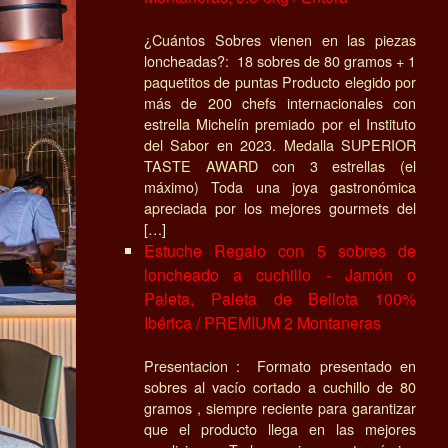
¿Cuántos Sobres vienen en las piezas
loncheadas?: 18 sobres de 80 gramos + 1
paquetitos de puntas Producto elegido por
más de 200 chefs internacionales con
estrella Michelín premiado por el Instituto
del Sabor en 2023. Medalla SUPERIOR
TASTE AWARD con 3 estrellas (el
máximo) Toda una joya gastronómica
apreciada por los mejores gourmets del
[…]
Estuche Regalo con 5 sobres de
loncheado a cuchillo - Jamón o
Paleta, Paleta de Bellota 100%
Ibérica / PREMIUM 2 Montaneras
Presentacion : Formato presentado en
sobres al vacío cortado a cuchillo de 80
gramos , siempre reciente para garantizar
que el producto llega en las mejores