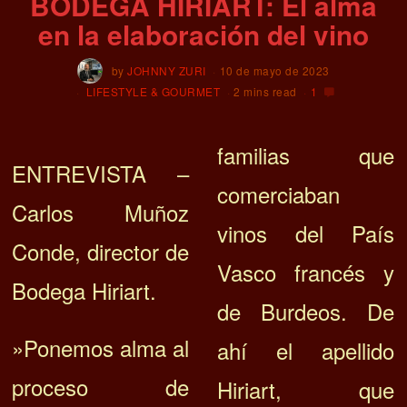
BODEGA HIRIART: El alma
en la elaboración del vino
by
JOHNNY ZURI
10 de mayo de 2023
LIFESTYLE & GOURMET
2 mins read
1
familias que
ENTREVISTA –
comerciaban
Carlos Muñoz
vinos del País
Conde, director de
Vasco francés y
Bodega Hiriart.
de Burdeos. De
»Ponemos alma al
ahí el apellido
proceso de
Hiriart, que