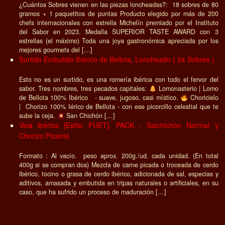
¿Cuántos Sobres vienen en las piezas loncheadas?: 18 sobres de 80
gramos + 1 paquetitos de puntas Producto elegido por más de 200
chefs internacionales con estrella Michelín premiado por el Instituto
del Sabor en 2023. Medalla SUPERIOR TASTE AWARD con 3
estrellas (el máximo) Toda una joya gastronómica apreciada por los
mejores gourmets del […]
Surtido Embutido Ibérico de Bellota, Loncheado ( 24 Sobres )
Esto no es un surtido, es una romería ibérica con todo el fervor del
sabor. Tres nombres, tres pecados capitales:
Lomonasterio | Lomo
de Bellota 100% Ibérico - suave, jugoso, casi místico.
Choricielo
| Chorizo 100% Iérico de Bellota - con ese picorcillo celestial que te
sube la ceja.
San Chichón […]
Vela ibérica [Estilo FUET], PACK - Salchichón Normal y
Chorizo Picante
Formato : Al vacío. peso aprox. 200g./ud. cada unidad. (En total
400g si se compran dos) Mezcla de carne picada o troceada de cerdo
ibérico, tocino o grasa de cerdo ibérico, adicionada de sal, especias y
aditivos, amasada y embutida en tripas naturales o artificiales, en su
caso, que ha sufrido un proceso de maduración […]