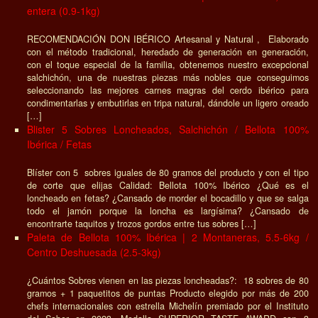
entera (0.9-1kg)
RECOMENDACIÓN DON IBÉRICO Artesanal y Natural , Elaborado
con el método tradicional, heredado de generación en generación,
con el toque especial de la familia, obtenemos nuestro excepcional
salchichón, una de nuestras piezas más nobles que conseguimos
seleccionando las mejores carnes magras del cerdo ibérico para
condimentarlas y embutirlas en tripa natural, dándole un ligero oreado
[…]
Blister 5 Sobres Loncheados, Salchichón / Bellota 100%
Ibérica / Fetas
Blíster con 5 sobres iguales de 80 gramos del producto y con el tipo
de corte que elijas Calidad: Bellota 100% Ibérico ¿Qué es el
loncheado en fetas? ¿Cansado de morder el bocadillo y que se salga
todo el jamón porque la loncha es largísima? ¿Cansado de
encontrarte taquitos y trozos gordos entre tus sobres […]
Paleta de Bellota 100% Ibérica | 2 Montaneras, 5.5-6kg /
Centro Deshuesada (2.5-3kg)
¿Cuántos Sobres vienen en las piezas loncheadas?: 18 sobres de 80
gramos + 1 paquetitos de puntas Producto elegido por más de 200
chefs internacionales con estrella Michelín premiado por el Instituto