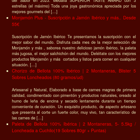
del Sabor en 2023. Medalla SUPERIOR TASTE AWARD con 3
estrellas (el máximo) Toda una joya gastronómica apreciada por los
mejores gourmets del […]
Monjamón Plus - Suscripción a Jamón Ibérico y más.. Desde
55€
Suscripción de Jamón Ibérico Te presentamos la suscripción con el
mejor sabor del mundo. Disfruta cada mes de la mejor selección de
Monjamón y más , saborea nuestro delicioso jamón ibérico, la paleta
más jugosa, el mejor salchichón del mundo. Deléitate con los mejores
productos Monjamón y más cortados y listos para comer en cualquier
situación. […]
Chorizo de Bellota 100% Ibérico | 2 Montaneras, Blister 5
Sobres Loncheados (80 gramos/ud)
Artesanal y Natural, Elaborado a base de carnes magras de primera
calidad, condimentado con pimentón y productos naturales, oreado al
humo de leña de encina y secado lentamente durante un tiempo
conveniente de curación. Un exquisito producto, de aspecto artesano
que presenta al corte un fuerte color, muy vivo, tan característico de
las carnes de […]
Paleta de Bellota 100% Ibérica | 2 Montaneras, 5- 5.5kg /
Loncheada a Cuchilo(19 Sobres 80gr + Puntas)