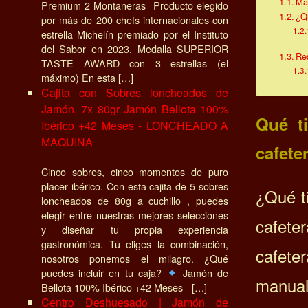
Má
Premium 2 Montaneras Producto elegido
¿Q
por más de 200 chefs internacionales con
estrella Michelín premiado por el Instituto
del Sabor en 2023. Medalla SUPERIOR
Re
TASTE AWARD con 3 estrellas (el
máximo) En esta […]
Cajita con Sobres loncheados de
Jamón, 7x 80gr Jamón Bellota 100%
Qué t
Ibérico +42 Meses - LONCHEADO A
MAQUINA
cafete
Cinco sobres, cinco momentos de puro
placer ibérico. Con esta cajita de 5 sobres
¿Qué t
loncheados de 80g a cuchillo , puedes
elegir entre nuestras mejores selecciones
cafete
y diseñar tu propia experiencia
gastronómica. Tú eliges la combinación,
cafete
nosotros ponemos el milagro. ¿Qué
puedes incluir en tu caja?
Jamón de
manual
Bellota 100% Ibérico +42 Meses - […]
Centro Deshuesado | Jamón de