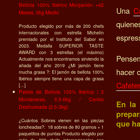
Bellota 100% Ibérico Monjamón +42
Una
C
Meses, 2kg Medio
quiene
Producto elegido por más de 200 chefs
internacionales con estrella Michelín
espres
premiado por el Instituto del Sabor en
2023. Medalla SUPERIOR TASTE
AWARD con 3 estrellas (el máximo)
Pensem
Actualmente nos encontramos sirviendo la
añada del año 2019 ¿Mi jamón tiene
hacer c
mucha grasa ?: El jamón de bellota 100%
Ibérico siempre tiene una capa de grasa
Cafete
[…]
Paleta de Bellota 100% Ibérica | 2
Montaneras, 5.5-6kg / Centro
En la 
Deshuesada (2.5-3kg)
prepar
¿Cuántos Sobres vienen en las piezas
que ha
loncheadas?: 18 sobres de 80 gramos + 1
paquetitos de puntas Producto elegido por
más de 200 chefs internacionales con