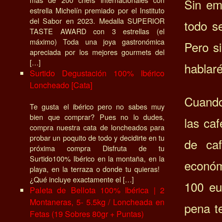
Sin em
estrella Michelín premiado por el Instituto
del Sabor en 2023. Medalla SUPERIOR
todo s
TASTE AWARD con 3 estrellas (el
máximo) Toda una joya gastronómica
Pero s
apreciada por los mejores gourmets del
[…]
hablar
Surtido Degustación 100% Ibérico
Loncheado [Cata]
Cuando
Te gusta el ibérico pero no sabes muy
bien que comprar? Pues no lo dudes,
las ca
compra nuestra cata de loncheados para
probar un poquito de todo y decidirte en tu
de ca
próxima compra Disfruta de tu
Surtido100% Ibérico en la montaña, en la
econó
playa, en la terraza o donde tu quieras!
¿Qué incluye exactamente el […]
100 eu
Paleta de Bellota 100% Ibérica | 2
Montaneras, 5- 5.5kg / Loncheada en
pena t
Fetas (19 Sobres 80gr + Puntas)