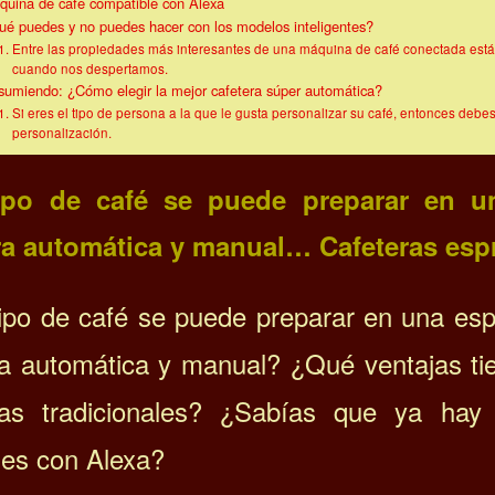
quina de café compatible con Alexa
ué puedes y no puedes hacer con los modelos inteligentes?
Entre las propiedades más interesantes de una máquina de café conectada está 
cuando nos despertamos.
sumiendo: ¿Cómo elegir la mejor cafetera súper automática?
Si eres el tipo de persona a la que le gusta personalizar su café, entonces de
personalización.
ipo de café se puede preparar en un
ra automática y manual… Cafeteras esp
ipo de café se puede preparar en una esp
ra automática y manual? ¿Qué ventajas tie
ras tradicionales? ¿Sabías que ya hay 
es con Alexa?