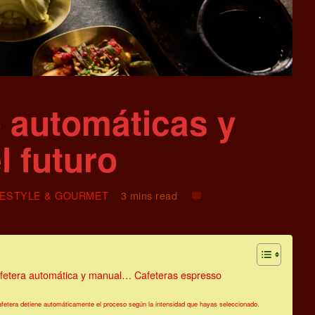
 automáticas y
l futuro
FESTYLE & GOURMET
3 mins read
cafetera automática y manual… Cafeteras espresso
afetera detiene automáticamente el proceso según la intensidad que hayas seleccionado.