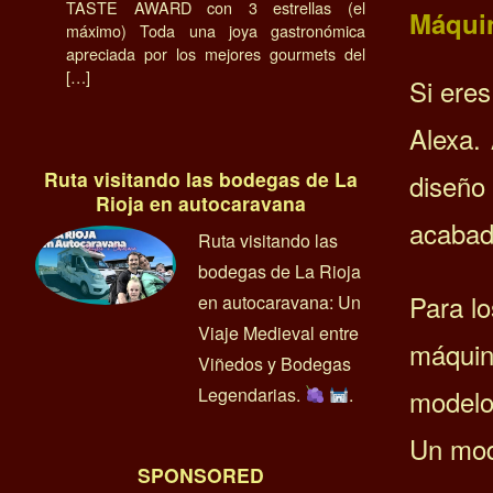
TASTE AWARD con 3 estrellas (el
Máqui
máximo) Toda una joya gastronómica
apreciada por los mejores gourmets del
[…]
Si eres
Alexa.
Ruta visitando las bodegas de La
diseño
Rioja en autocaravana
acabad
Ruta visitando las
bodegas de La Rioja
Para lo
en autocaravana: Un
Viaje Medieval entre
máquin
Viñedos y Bodegas
Legendarias.
.
modelo
Un mod
SPONSORED