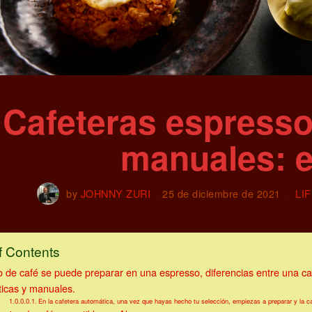
Cafeteras espresso
manuales: e
by
JOHNNY ZURI
25 de diciembre de 2021
LI
f Contents
o de café se puede preparar en una espresso, diferencias entre una 
icas y manuales.
En la cafetera automática, una vez que hayas hecho tu selección, empiezas a preparar y la c