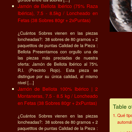
Jamón de Bellota Ibérico (75% Raza
Ibérica), 7.5 - 8.5kg / Loncheado en
Fetas (38 Sobres 80gr + 2xPuntas)
¿Cuántos Sobres vienen en las piezas
loncheadas?: 38 sobres de 80 gramos + 2
paquetitos de puntas Calidad de la Pieza :
Bellota Presentamos con orgullo una de
las piezas más preciadas de nuestra
oferta: Jamón de Bellota Ibérico al 75%
R.I. (Precinto Rojo). Esta pieza se
distingue por su única calidad, al mismo
nivel […]
Jamón de Bellota 100% Ibérico | 2
Montaneras, 7.5 - 8.5 kg / Loncheado
en Fetas (38 Sobres 80gr + 2xPuntas)
Table o
Qué tip
¿Cuántos Sobres vienen en las piezas
automát
loncheadas?: 38 sobres de 80 gramos + 2
paquetitos de puntas Calidad de la Pieza :