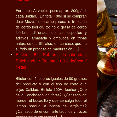
Formato : Al vacío. peso aprox. 200g./ud.
cada unidad. (En total 400g si se compran
dos) Mezcla de carne picada o troceada
de cerdo ibérico, tocino o grasa de cerdo
ibérico, adicionada de sal, especias y
aditivos, amasada y embutida en tripas
naturales o artificiales, en su caso, que ha
sufrido un proceso de maduración […]
Blister 5 Sobres Loncheados,
Salchichón / Bellota 100% Ibérica /
Fetas
Blíster con 5 sobres iguales de 80 gramos
del producto y con el tipo de corte que
elijas Calidad: Bellota 100% Ibérico ¿Qué
es el loncheado en fetas? ¿Cansado de
morder el bocadillo y que se salga todo el
jamón porque la loncha es largísima?
¿Cansado de encontrarte taquitos y trozos
gordos entre tus sobres […]