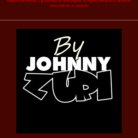
Máquina de helados y granizados sin precongelar: El regreso del quiosco de barrio
convertido en un capricho