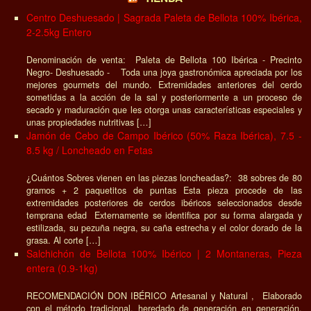
Centro Deshuesado | Sagrada Paleta de Bellota 100% Ibérica,
2-2.5kg Entero
Denominación de venta: Paleta de Bellota 100 Ibérica - Precinto
Negro- Deshuesado - Toda una joya gastronómica apreciada por los
mejores gourmets del mundo. Extremidades anteriores del cerdo
sometidas a la acción de la sal y posteriormente a un proceso de
secado y maduración que les otorga unas características especiales y
unas propiedades nutritivas […]
Jamón de Cebo de Campo Ibérico (50% Raza Ibérica), 7.5 -
8.5 kg / Loncheado en Fetas
¿Cuántos Sobres vienen en las piezas loncheadas?: 38 sobres de 80
gramos + 2 paquetitos de puntas Esta pieza procede de las
extremidades posteriores de cerdos ibéricos seleccionados desde
temprana edad Externamente se identifica por su forma alargada y
estilizada, su pezuña negra, su caña estrecha y el color dorado de la
grasa. Al corte […]
Salchichón de Bellota 100% Ibérico | 2 Montaneras, Pieza
entera (0.9-1kg)
RECOMENDACIÓN DON IBÉRICO Artesanal y Natural , Elaborado
con el método tradicional, heredado de generación en generación,