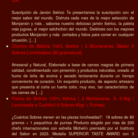
55€
Suscripción de Jamón Ibérico Te presentamos la suscripción con el
mejor sabor del mundo. Disfruta cada mes de la mejor selección de
Monjamón y más , saborea nuestro delicioso jamón ibérico, la paleta
más jugosa, el mejor salchichón del mundo. Deléitate con los mejores
productos Monjamón y más cortados y listos para comer en cualquier
situación. […]
Chorizo de Bellota 100% Ibérico | 2 Montaneras, Blister 5
Sobres Loncheados (80 gramos/ud)
Artesanal y Natural, Elaborado a base de carnes magras de primera
calidad, condimentado con pimentón y productos naturales, oreado al
humo de leña de encina y secado lentamente durante un tiempo
conveniente de curación. Un exquisito producto, de aspecto artesano
que presenta al corte un fuerte color, muy vivo, tan característico de
las carnes de […]
Paleta de Bellota 100% Ibérica | 2 Montaneras, 5- 5.5kg /
Loncheada a Cuchilo(19 Sobres 80gr + Puntas)
¿Cuántos Sobres vienen en las piezas loncheadas?: 18 sobres de 80
gramos + 1 paquetitos de puntas Producto elegido por más de 200
chefs internacionales con estrella Michelín premiado por el Instituto
del Sabor en 2023. Medalla SUPERIOR TASTE AWARD con 3