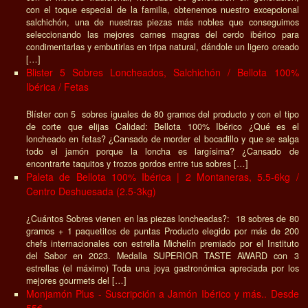
con el toque especial de la familia, obtenemos nuestro excepcional
salchichón, una de nuestras piezas más nobles que conseguimos
seleccionando las mejores carnes magras del cerdo ibérico para
condimentarlas y embutirlas en tripa natural, dándole un ligero oreado
[…]
Blister 5 Sobres Loncheados, Salchichón / Bellota 100%
Ibérica / Fetas
Blíster con 5 sobres iguales de 80 gramos del producto y con el tipo
de corte que elijas Calidad: Bellota 100% Ibérico ¿Qué es el
loncheado en fetas? ¿Cansado de morder el bocadillo y que se salga
todo el jamón porque la loncha es largísima? ¿Cansado de
encontrarte taquitos y trozos gordos entre tus sobres […]
Paleta de Bellota 100% Ibérica | 2 Montaneras, 5.5-6kg /
Centro Deshuesada (2.5-3kg)
¿Cuántos Sobres vienen en las piezas loncheadas?: 18 sobres de 80
gramos + 1 paquetitos de puntas Producto elegido por más de 200
chefs internacionales con estrella Michelín premiado por el Instituto
del Sabor en 2023. Medalla SUPERIOR TASTE AWARD con 3
estrellas (el máximo) Toda una joya gastronómica apreciada por los
mejores gourmets del […]
Monjamón Plus - Suscripción a Jamón Ibérico y más.. Desde