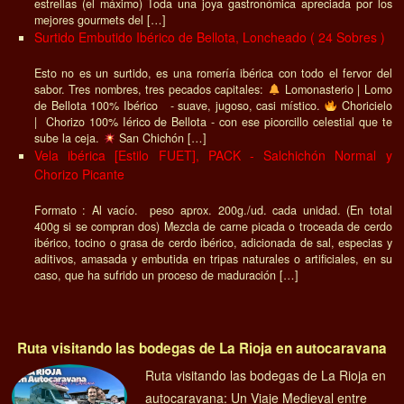
estrellas (el máximo) Toda una joya gastronómica apreciada por los
mejores gourmets del […]
Surtido Embutido Ibérico de Bellota, Loncheado ( 24 Sobres )
Esto no es un surtido, es una romería ibérica con todo el fervor del
sabor. Tres nombres, tres pecados capitales:
Lomonasterio | Lomo
de Bellota 100% Ibérico - suave, jugoso, casi místico.
Choricielo
| Chorizo 100% Iérico de Bellota - con ese picorcillo celestial que te
sube la ceja.
San Chichón […]
Vela ibérica [Estilo FUET], PACK - Salchichón Normal y
Chorizo Picante
Formato : Al vacío. peso aprox. 200g./ud. cada unidad. (En total
400g si se compran dos) Mezcla de carne picada o troceada de cerdo
ibérico, tocino o grasa de cerdo ibérico, adicionada de sal, especias y
aditivos, amasada y embutida en tripas naturales o artificiales, en su
caso, que ha sufrido un proceso de maduración […]
Ruta visitando las bodegas de La Rioja en autocaravana
Ruta visitando las bodegas de La Rioja en
autocaravana: Un Viaje Medieval entre