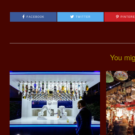
FACEBOOK
TWITTER
PINTER
You mig