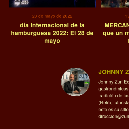
23 de mayo de 2022
1
día internacional de la
MERCAN
hamburguesa 2022: El 28 de
que un m
mayo
JOHNNY Z
Johnny Zuri Ed
gastronómicas 
tradición de l
(Retro, futurist
este es su siti
direccion@zuri