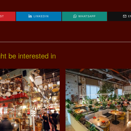
EST
LINKEDIN
WHATSAPP
E
ht be interested in