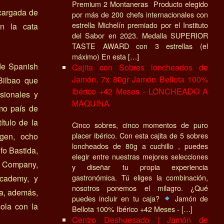
Premium 2 Montaneras Producto elegido
ncargada de
por más de 200 chefs internacionales con
estrella Michelín premiado por el Instituto
en la cata
del Sabor en 2023. Medalla SUPERIOR
TASTE AWARD con 3 estrellas (el
máximo) En esta […]
 de Spanish
Cajita con Sobres loncheados de
Jamón, 7x 80gr Jamón Bellota 100%
ilbao que
Ibérico +42 Meses - LONCHEADO A
sionales y
MAQUINA
mo país de
ítulo de la
Cinco sobres, cinco momentos de puro
placer ibérico. Con esta cajita de 5 sobres
igen, ocho
loncheados de 80g a cuchillo , puedes
fo Bastida,
elegir entre nuestras mejores selecciones
a Company,
y diseñar tu propia experiencia
gastronómica. Tú eliges la combinación,
Academy, y
nosotros ponemos el milagro. ¿Qué
ta, además,
puedes incluir en tu caja?
Jamón de
cola con la
Bellota 100% Ibérico +42 Meses - […]
Centro Deshuesado | Jamón de