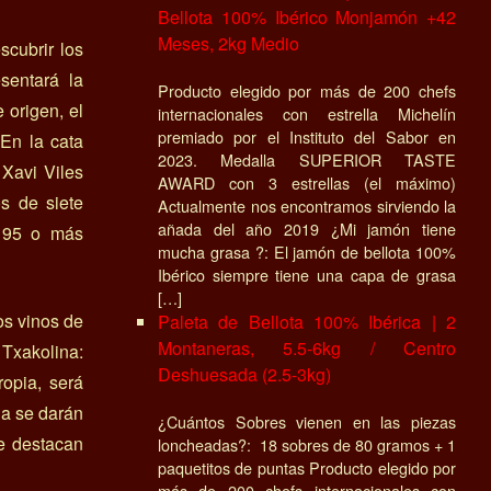
Bellota 100% Ibérico Monjamón +42
Meses, 2kg Medio
scubrir los
sentará la
Producto elegido por más de 200 chefs
 origen, el
internacionales con estrella Michelín
premiado por el Instituto del Sabor en
 En la cata
2023. Medalla SUPERIOR TASTE
 Xavi Viles
AWARD con 3 estrellas (el máximo)
s de siete
Actualmente nos encontramos sirviendo la
añada del año 2019 ¿Mi jamón tiene
n 95 o más
mucha grasa ?: El jamón de bellota 100%
Ibérico siempre tiene una capa de grasa
[…]
os vinos de
Paleta de Bellota 100% Ibérica | 2
Montaneras, 5.5-6kg / Centro
Txakolina:
Deshuesada (2.5-3kg)
ropia, será
lla se darán
¿Cuántos Sobres vienen en las piezas
ue destacan
loncheadas?: 18 sobres de 80 gramos + 1
paquetitos de puntas Producto elegido por
más de 200 chefs internacionales con