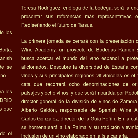
Teresa Rodríguez, enóloga de la bodega, será la e
presentar sus referencias más representativas 
Rediseñando el futuro de Tarsus.
de los
La primera jornada se cerrará con la presentación
Borja,
Wine Academy, un proyecto de Bodegas Ramón B
panish
busca acercar el mundo del vino español a profe
de se
aficionados. Descubre la diversidad de España co
año.
vinos y sus principales regiones vitivinícolas es el t
cata que recorrerá ocho denominaciones de or
rá los
paisajes y ocho vinos, y que será impartida por Rodol
ADRID
director general de la división de vinos de Zamor
s que
Alberto Saldón, responsable de Spanish Wine 
Carlos González, director de la Guía Peñín. En la ca
se homenajeará a La Palma y su tradición vitiviní
do el
inclusión de un vino elaborado en la isla canaria.