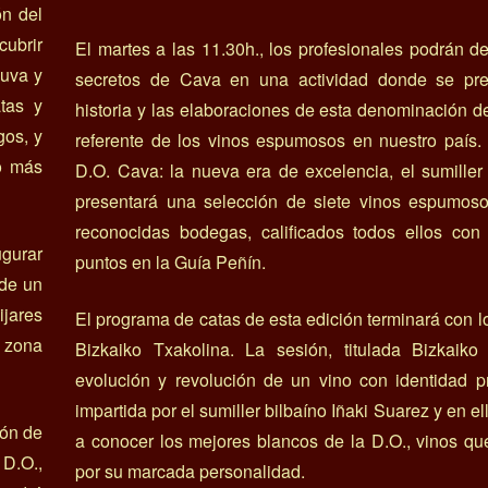
ón del
ubrir
El martes a las 11.30h., los profesionales podrán de
 uva y
secretos de Cava en una actividad donde se pre
tas y
historia y las elaboraciones de esta denominación de
gos, y
referente de los vinos espumosos en nuestro país.
o más
D.O. Cava: la nueva era de excelencia, el sumiller
presentará una selección de siete vinos espumoso
reconocidas bodegas, calificados todos ellos co
ugurar
puntos en la Guía Peñín.
 de un
jares
El programa de catas de esta edición terminará con l
a zona
Bizkaiko Txakolina. La sesión, titulada Bizkaiko 
evolución y revolución de un vino con identidad p
impartida por el sumiller bilbaíno Iñaki Suarez y en e
lón de
a conocer los mejores blancos de la D.O., vinos q
D.O.,
por su marcada personalidad.