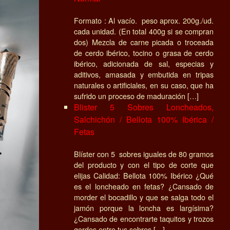
Formato : Al vacío. peso aprox. 200g./ud.
cada unidad. (En total 400g si se compran
dos) Mezcla de carne picada o troceada
de cerdo ibérico, tocino o grasa de cerdo
ibérico, adicionada de sal, especias y
aditivos, amasada y embutida en tripas
naturales o artificiales, en su caso, que ha
sufrido un proceso de maduración […]
Blister 5 Sobres Loncheados,
Salchichón / Bellota 100% Ibérica /
Fetas
Blíster con 5 sobres iguales de 80 gramos
del producto y con el tipo de corte que
elijas Calidad: Bellota 100% Ibérico ¿Qué
es el loncheado en fetas? ¿Cansado de
morder el bocadillo y que se salga todo el
jamón porque la loncha es largísima?
¿Cansado de encontrarte taquitos y trozos
gordos entre tus sobres […]