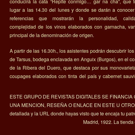
conducirá la cata “Repite conmigo… gar na cha”, que t
lugar a las 14.30 del lunes y donde se darán a conoce
referencias que mostrarán la personalidad, cali
complejidad de los vinos elaborados con garnacha, var
principal de la denominación de origen.
A partir de las 16.30h., los asistentes podrán descubrir los
de Tarsus, bodega enclavada en Anguix (Burgos), en el c
de la Ribera del Duero, que destaca por sus monovariet
coupages elaborados con tinta del país y cabernet sauv
ESTE GRUPO DE REVISTAS DIGITALES SE FINANCI
UNA MENCION, RESEÑA O ENLACE EN ESTE U OTROS ART
detallada y la URL donde hayas visto que te encaja tu pat
Madrid, 1922. La tienda