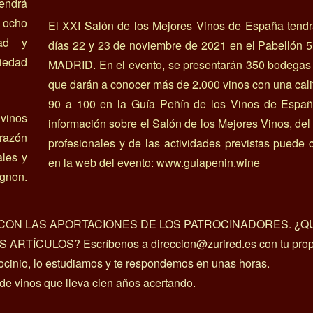
endrá
r ocho
El XXI Salón de los Mejores Vinos de España tendr
dad y
días 22 y 23 de noviembre de 2021 en el Pabellón 
iedad
MADRID. En el evento, se presentarán 350 bodegas
que darán a conocer más de 2.000 vinos con una cali
90 a 100 en la Guía Peñín de los Vinos de Españ
 vinos
información sobre el Salón de los Mejores Vinos, del 
orazón
profesionales y de las actividades previstas puede 
ales y
en la web del evento: www.guiapenin.wine
ignon.
A CON LAS APORTACIONES DE LOS PATROCINADORES. ¿Q
ÍCULOS? Escríbenos a direccion@zurired.es con tu prop
rocinio, lo estudiamos y te respondemos en unas horas.
 de vinos que lleva cien años acertando.