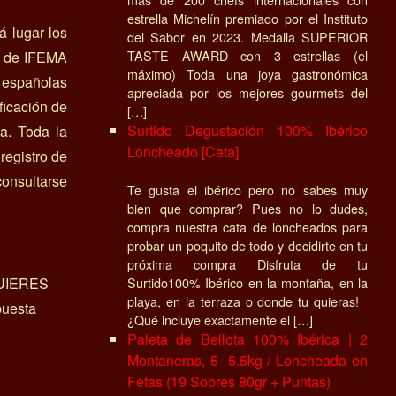
estrella Michelín premiado por el Instituto
á lugar los
del Sabor en 2023. Medalla SUPERIOR
TASTE AWARD con 3 estrellas (el
5 de IFEMA
máximo) Toda una joya gastronómica
 españolas
apreciada por los mejores gourmets del
ficación de
[…]
Surtido Degustación 100% Ibérico
a. Toda la
Loncheado [Cata]
registro de
consultarse
Te gusta el ibérico pero no sabes muy
bien que comprar? Pues no lo dudes,
compra nuestra cata de loncheados para
probar un poquito de todo y decidirte en tu
próxima compra Disfruta de tu
UIERES
Surtido100% Ibérico en la montaña, en la
playa, en la terraza o donde tu quieras!
uesta
¿Qué incluye exactamente el […]
Paleta de Bellota 100% Ibérica | 2
Montaneras, 5- 5.5kg / Loncheada en
Fetas (19 Sobres 80gr + Puntas)