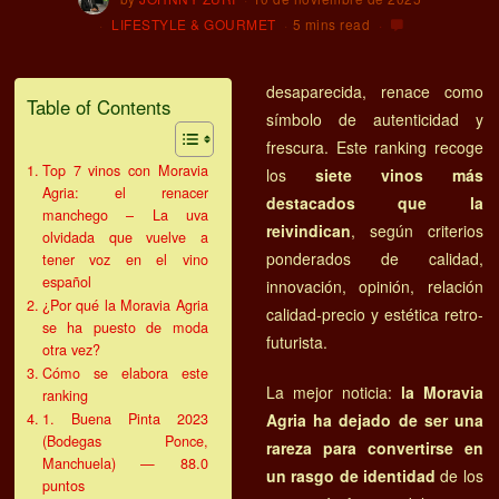
LIFESTYLE & GOURMET
5 mins read
desaparecida, renace como
Table of Contents
símbolo de autenticidad y
frescura. Este ranking recoge
Top 7 vinos con Moravia
los
siete vinos más
Agria: el renacer
destacados que la
manchego – La uva
reivindican
, según criterios
olvidada que vuelve a
ponderados de calidad,
tener voz en el vino
español
innovación, opinión, relación
¿Por qué la Moravia Agria
calidad-precio y estética retro-
se ha puesto de moda
futurista.
otra vez?
Cómo se elabora este
La mejor noticia:
la Moravia
ranking
1. Buena Pinta 2023
Agria ha dejado de ser una
(Bodegas Ponce,
rareza para convertirse en
Manchuela) — 88.0
un rasgo de identidad
de los
puntos