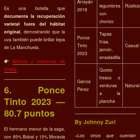
Arrayán
legumbres
Rústica
Es una botella que
2018
con
documenta la recuperación
chorizo
varietal fuera del hábitat
original
, demostrando que la
Tapas
Ponce
uva también puede brillar lejos
frías,
Tinto
Casual
de La Manchuela.
jamón,
2023
ensaladilla
Artículo y referencia de
añada
Queso
fresco o
García
verduras
Natural
6. Ponce
Pérez
a la
Tinto 2023 —
plancha
80.7 puntos
By Johnny Zuri
El hermano menor de la saga,
«Los vinos que cuentan
con 85% Bobal y 15% Moravia