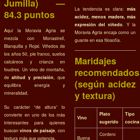
Jumilla) —
La tendencia es clara:
más
84.3 puntos
acidez, menos madera, más
expresión del viñedo
. Y la
Aquí la Moravia Agria se
Moravia Agria encaja como un
mezcla con Monastrell,
guante en esa filosofía.
Blanquilla y Rojal. Viñedos de
los años 50, pie franco, suelos
Maridajes
calcáreos y crianza en
recomendados
foudres. Un vino de montaña,
de
altitud y precisión
, que
(según acidez
equilibra energía y
y textura)
mineralidad.
Su carácter “de altura” lo
Plato
Tip
convierte en uno de los más
Vino
sugerido
cocina
interesantes para quienes
buscan
vinos de paisaje
, con
Cordero
Buena
textura más que potencia.