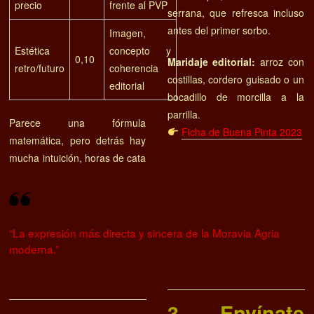
precio
frente al PVP
serrana, que refresca incluso
antes del primer sorbo.
Imagen,
Estética
concepto y
0,10
Maridaje editorial:
arroz con
retro/futuro
coherencia
costillas, cordero guisado o un
editorial
bocadillo de morcilla a la
parrilla.
Parece una fórmula
Ficha de Buena Pinta 2023
matemática, pero detrás hay
mucha intuición, horas de cata
“La expresión más directa y sincera de la Moravia Agria
moderna.”
3. Envínate