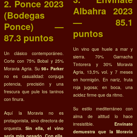
2. Ponce 2023
Albahra 2023
(Bodegas
— 85.1
Ponce) —
puntos
87.3 puntos
Un vino que huele a mar y
Un clásico contemporáneo.
sierra. 70% Garnacha
Corte con 75% Bobal y 25%
Tintorera y 30% Moravia
Moravia Agria. Su
98+ Parker
Agria, 13,5% vol. y 7 meses
no es casualidad: conjuga
en hormigón. En nariz, fruta
potencia, precisión y una
roja jugosa; en boca, una
frescura que pule los taninos
acidez firme que da ritmo.
con finura.
Su estilo mediterráneo con
Aquí la Moravia no es
alma de altitud lo hace
protagonista, sino directora de
irresistible.
Envínate
orquesta.
Sin ella, el vino
demuestra que la Moravia
sería más pesado. Con ella,