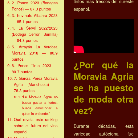
tintos más frescos del sureste
2. Ponce 2023 (Bodegas
español.
Ponce) — 87.3 puntos
3. Envínate Albahra 2023
— 85.1 puntos
4. La Servil 2022/2023
(Bodega Cerrón, Jumilla)
— 84.3 puntos
5. Arrayán La Verdosa
Moravia 2018 — 80.9
puntos
¿Por qué la
6. Ponce Tinto 2023 —
80.7 puntos
Moravia Agria
7. García Pérez Moravia
se ha puesto
Agria (Manchuela) —
78.3 puntos
de moda otra
“La Moravia Agria no
busca gustar a todos,
vez?
busca emocionar a
quien la entiende.”
Qué revela este ranking
Durante décadas, esta
sobre el futuro del vino
español
variedad autóctona fue