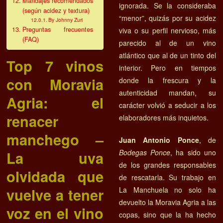
Maridajes recomendados
ignorada. Se la consideraba
(según acidez y textura)
“menor”, quizás por su acidez
By Johnny Zuri
Preguntas frecuentes
viva o su perfil nervioso, más
(FAQ)
parecido al de un vino
atlántico que al de un tinto del
Top 7 vinos
interior. Pero en tiempos
con Moravia
donde la frescura y la
autenticidad mandan, su
Agria: el
carácter volvió a seducir a los
renacer
elaboradores más inquietos.
manchego –
Juan Antonio Ponce
, de
Bodegas Ponce
, ha sido uno
La uva
de los grandes responsables
olvidada que
de rescatarla. Su trabajo en
La Manchuela no solo ha
vuelve a tener
devuelto la Moravia Agria a las
voz en el vino
copas, sino que la ha hecho