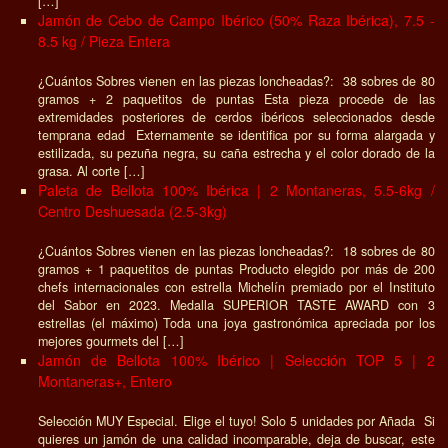
[…]
Jamón de Cebo de Campo Ibérico (50% Raza Ibérica), 7.5 -
8.5 kg / Pieza Entera
¿Cuántos Sobres vienen en las piezas loncheadas?: 38 sobres de 80
gramos + 2 paquetitos de puntas Esta pieza procede de las
extremidades posteriores de cerdos ibéricos seleccionados desde
temprana edad Externamente se identifica por su forma alargada y
estilizada, su pezuña negra, su caña estrecha y el color dorado de la
grasa. Al corte […]
Paleta de Bellota 100% Ibérica | 2 Montaneras, 5.5-6kg /
Centro Deshuesada (2.5-3kg)
¿Cuántos Sobres vienen en las piezas loncheadas?: 18 sobres de 80
gramos + 1 paquetitos de puntas Producto elegido por más de 200
chefs internacionales con estrella Michelín premiado por el Instituto
del Sabor en 2023. Medalla SUPERIOR TASTE AWARD con 3
estrellas (el máximo) Toda una joya gastronómica apreciada por los
mejores gourmets del […]
Jamón de Bellota 100% Ibérico | Selección TOP 5 | 2
Montaneras+, Entero
Selección MUY Especial. Elige el tuyo! Solo 5 unidades por Añada Si
quieres un jamón de una calidad incomparable, deja de buscar, este