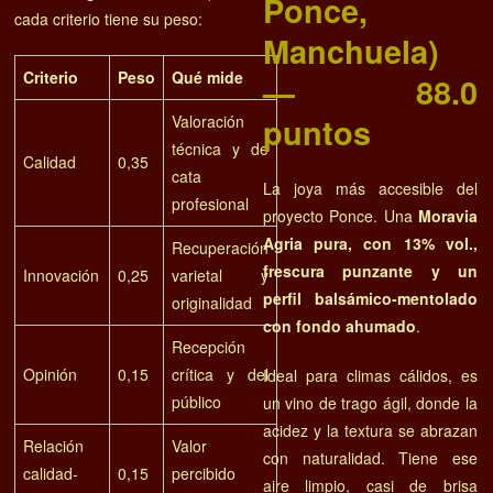
Ponce,
cada criterio tiene su peso:
Manchuela)
Criterio
Peso
Qué mide
— 88.0
Valoración
puntos
técnica y de
Calidad
0,35
cata
La joya más accesible del
profesional
proyecto Ponce. Una
Moravia
Agria pura, con 13% vol.,
Recuperación
frescura punzante y un
Innovación
0,25
varietal y
perfil balsámico-mentolado
originalidad
con fondo ahumado
.
Recepción
Opinión
0,15
crítica y del
Ideal para climas cálidos, es
público
un vino de trago ágil, donde la
acidez y la textura se abrazan
Relación
Valor
con naturalidad. Tiene ese
calidad-
0,15
percibido
aire limpio, casi de brisa