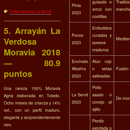
guisado o
Tradici
Pinta
arroz con
manch
Ficha técnica La Servil
2023
costillas
5. Arrayán La
Embutidos
Ponce
curados y
Verdosa
Medite
2023
quesos
Moravia 2018
maduros
— 80.9
Envínate
Atún rojo
Albahra
o setas
Fusión
puntos
2023
salteadas
Pollo
Una rareza 100% Moravia
La Servil
asado o
Agria elaborada en Toledo.
De mon
2023
conejo al
Ocho meses de crianza y 14%
ajillo
vol., con un perfil maduro,
elegante y sorprendentemente
Perdiz
vivo.
estofada o