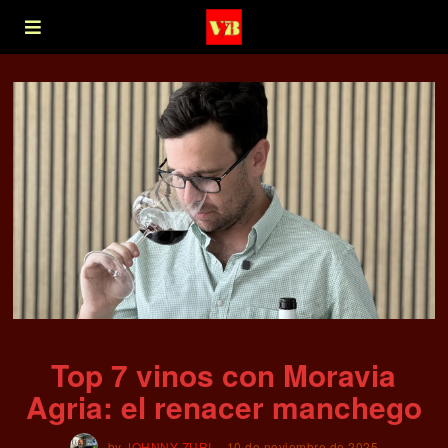
Top 7 vinos con Moravia
Agria: el renacer manchego
by
JOHNNY ZURI
10 de noviembre de 2025