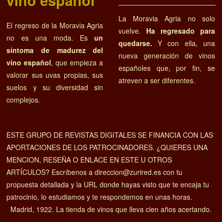
vino español
La Moravia Agria no solo
El regreso de la Moravia Agria
vuelve.
Ha regresado para
no es una moda. Es
un
quedarse.
Y con ella, una
síntoma de madurez del
nueva generación de vinos
vino español
, que empieza a
españoles que, por fin, se
valorar sus uvas propias, sus
atreven a ser diferentes.
suelos y su diversidad sin
complejos.
ESTE GRUPO DE REVISTAS DIGITALES SE FINANCIA CON LAS
APORTACIONES DE LOS PATROCINADORES. ¿QUIERES UNA
MENCION, RESEÑA O ENLACE EN ESTE U OTROS
ARTÍCULOS? Escríbenos a direccion@zurired.es con tu
propuesta detallada y la URL donde hayas visto que te encaja tu
patrocinio, lo estudiamos y te respondemos en unas horas.
Madrid, 1922. La tienda de vinos que lleva cien años acertando.