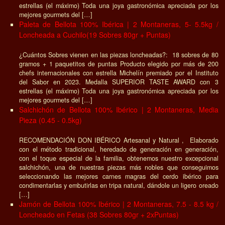
estrellas (el máximo) Toda una joya gastronómica apreciada por los
mejores gourmets del […]
Paleta de Bellota 100% Ibérica | 2 Montaneras, 5- 5.5kg /
Loncheada a Cuchilo(19 Sobres 80gr + Puntas)
¿Cuántos Sobres vienen en las piezas loncheadas?: 18 sobres de 80
gramos + 1 paquetitos de puntas Producto elegido por más de 200
chefs internacionales con estrella Michelín premiado por el Instituto
del Sabor en 2023. Medalla SUPERIOR TASTE AWARD con 3
estrellas (el máximo) Toda una joya gastronómica apreciada por los
mejores gourmets del […]
Salchichón de Bellota 100% Ibérico | 2 Montaneras, Media
Pieza (0.45 - 0.5kg)
RECOMENDACIÓN DON IBÉRICO Artesanal y Natural , Elaborado
con el método tradicional, heredado de generación en generación,
con el toque especial de la familia, obtenemos nuestro excepcional
salchichón, una de nuestras piezas más nobles que conseguimos
seleccionando las mejores carnes magras del cerdo ibérico para
condimentarlas y embutirlas en tripa natural, dándole un ligero oreado
[…]
Jamón de Bellota 100% Ibérico | 2 Montaneras, 7.5 - 8.5 kg /
Loncheado en Fetas (38 Sobres 80gr + 2xPuntas)