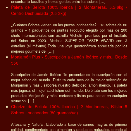
encontrarte taquitos y trozos gordos entre tus sobres […]
Paleta de Bellota 100% Ibérica | 2 Montaneras, 5.5-6kg /
Centro Deshuesada (2.5-3kg)
¿Cuántos Sobres vienen en las piezas loncheadas?: 18 sobres de 80
gramos + 1 paquetitos de puntas Producto elegido por más de 200
chefs internacionales con estrella Michelín premiado por el Instituto
del Sabor en 2023. Medalla SUPERIOR TASTE AWARD con 3
estrellas (el máximo) Toda una joya gastronómica apreciada por los
mejores gourmets del […]
Monjamón Plus - Suscripción a Jamón Ibérico y más.. Desde
55€
Suscripción de Jamón Ibérico Te presentamos la suscripción con el
mejor sabor del mundo. Disfruta cada mes de la mejor selección de
Monjamón y más , saborea nuestro delicioso jamón ibérico, la paleta
más jugosa, el mejor salchichón del mundo. Deléitate con los mejores
productos Monjamón y más cortados y listos para comer en cualquier
situación. […]
Chorizo de Bellota 100% Ibérico | 2 Montaneras, Blister 5
Sobres Loncheados (80 gramos/ud)
Artesanal y Natural, Elaborado a base de carnes magras de primera
calidad, condimentado con pimentón y productos naturales, oreado al