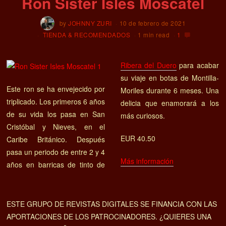
Ron Sister Isles Moscatel
by
JOHNNY ZURI
10 de febrero de 2021
TIENDA & RECOMENDADOS
1 min read
1
Ribera del Duero
para acabar
su viaje en botas de Montilla-
Este ron se ha envejecido por
Moriles durante 6 meses. Una
triplicado. Los primeros 6 años
delicia que enamorará a los
de su vida los pasa en San
más curiosos.
Cristóbal y Nieves, en el
EUR 40.50
Caribe Británico. Después
pasa un periodo de entre 2 y 4
Más información
años en barricas de tinto de
ESTE GRUPO DE REVISTAS DIGITALES SE FINANCIA CON LAS
APORTACIONES DE LOS PATROCINADORES. ¿QUIERES UNA