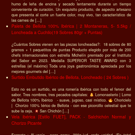
humo de leña de encina y secado lentamente durante un tiempo
conveniente de curación. Un exquisito producto, de aspecto artesano
que presenta al corte un fuerte color, muy vivo, tan característico de
las carnes de […]
Paleta de Bellota 100% Ibérica | 2 Montaneras, 5- 5.5kg /
Loncheada a Cuchilo(19 Sobres 80gr + Puntas)
¿Cuántos Sobres vienen en las piezas loncheadas?: 18 sobres de 80
gramos + 1 paquetitos de puntas Producto elegido por más de 200
chefs internacionales con estrella Michelín premiado por el Instituto
del Sabor en 2023. Medalla SUPERIOR TASTE AWARD con 3
estrellas (el máximo) Toda una joya gastronómica apreciada por los
mejores gourmets del […]
Surtido Embutido Ibérico de Bellota, Loncheado ( 24 Sobres )
Esto no es un surtido, es una romería ibérica con todo el fervor del
sabor. Tres nombres, tres pecados capitales:
Lomonasterio | Lomo
de Bellota 100% Ibérico - suave, jugoso, casi místico.
Choricielo
| Chorizo 100% Iérico de Bellota - con ese picorcillo celestial que te
sube la ceja.
San Chichón […]
Vela ibérica [Estilo FUET], PACK - Salchichón Normal y
Chorizo Picante