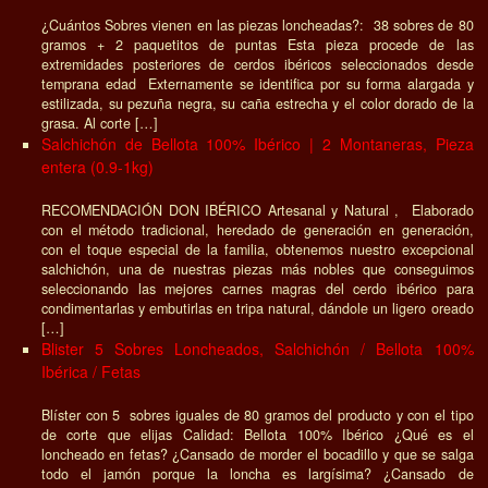
¿Cuántos Sobres vienen en las piezas loncheadas?: 38 sobres de 80
gramos + 2 paquetitos de puntas Esta pieza procede de las
extremidades posteriores de cerdos ibéricos seleccionados desde
temprana edad Externamente se identifica por su forma alargada y
estilizada, su pezuña negra, su caña estrecha y el color dorado de la
grasa. Al corte […]
Salchichón de Bellota 100% Ibérico | 2 Montaneras, Pieza
entera (0.9-1kg)
RECOMENDACIÓN DON IBÉRICO Artesanal y Natural , Elaborado
con el método tradicional, heredado de generación en generación,
con el toque especial de la familia, obtenemos nuestro excepcional
salchichón, una de nuestras piezas más nobles que conseguimos
seleccionando las mejores carnes magras del cerdo ibérico para
condimentarlas y embutirlas en tripa natural, dándole un ligero oreado
[…]
Blister 5 Sobres Loncheados, Salchichón / Bellota 100%
Ibérica / Fetas
Blíster con 5 sobres iguales de 80 gramos del producto y con el tipo
de corte que elijas Calidad: Bellota 100% Ibérico ¿Qué es el
loncheado en fetas? ¿Cansado de morder el bocadillo y que se salga
todo el jamón porque la loncha es largísima? ¿Cansado de