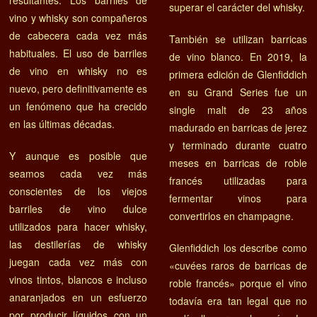
resultantes. Los barriles de
superar el carácter del whisky.
vino y whisky son compañeros
de cabecera cada vez más
También se utilizan barricas
habituales. El uso de barriles
de vino blanco. En 2019, la
de vino en whisky no es
primera edición de Glenfiddich
nuevo, pero definitivamente es
en su Grand Series fue un
un fenómeno que ha crecido
single malt de 23 años
en las últimas décadas.
madurado en barricas de jerez
y terminado durante cuatro
Y aunque es posible que
meses en barricas de roble
seamos cada vez más
francés utilizadas para
conscientes de los viejos
fermentar vinos para
barriles de vino dulce
convertirlos en champagne.
utilizados para hacer whisky,
las destilerías de whisky
Glenfiddich los describe como
juegan cada vez más con
«cuvées raros de barricas de
vinos tintos, blancos e incluso
roble francés» porque el vino
anaranjados en un esfuerzo
todavía era tan legal que no
por producir líquidos con un