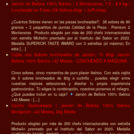
Jamón de Bellota 100% Ibérico | 2 Montaneras, 7.5 - 8.5 kg /
Loncheado en Fetas (38 Sobres 80gr + 2xPuntas)
¿Cuántos Sobres vienen en las piezas loncheadas?: 38 sobres de 80
gramos + 2 paquetitos de puntas Calidad de la Pieza : Premium 2
Montaneras Producto elegido por más de 200 chefs internacionales
con estrella Michelín premiado por el Instituto del Sabor en 2023.
Medalla SUPERIOR TASTE AWARD con 3 estrellas (el máximo) En
esta […]
Cajita con Sobres loncheados de Jamón, 7x 80gr Jamón
Bellota 100% Ibérico +42 Meses - LONCHEADO A MAQUINA
Cinco sobres, cinco momentos de puro placer ibérico. Con esta cajita
de 5 sobres loncheados de 80g a cuchillo , puedes elegir entre
nuestras mejores selecciones y diseñar tu propia experiencia
gastronómica. Tú eliges la combinación, nosotros ponemos el milagro.
¿Qué puedes incluir en tu caja?
Jamón de Bellota 100% Ibérico
+42 Meses - […]
Centro Deshuesado | Jamón de Bellota 100% Ibérico
Monjamón +42 Meses, 2kg Medio
Producto elegido por más de 200 chefs internacionales con estrella
Michelín premiado por el Instituto del Sabor en 2023. Medalla