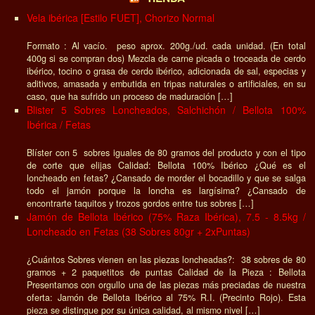
Vela ibérica [Estilo FUET], Chorizo Normal
Formato : Al vacío. peso aprox. 200g./ud. cada unidad. (En total
400g si se compran dos) Mezcla de carne picada o troceada de cerdo
ibérico, tocino o grasa de cerdo ibérico, adicionada de sal, especias y
aditivos, amasada y embutida en tripas naturales o artificiales, en su
caso, que ha sufrido un proceso de maduración […]
Blister 5 Sobres Loncheados, Salchichón / Bellota 100%
Ibérica / Fetas
Blíster con 5 sobres iguales de 80 gramos del producto y con el tipo
de corte que elijas Calidad: Bellota 100% Ibérico ¿Qué es el
loncheado en fetas? ¿Cansado de morder el bocadillo y que se salga
todo el jamón porque la loncha es largísima? ¿Cansado de
encontrarte taquitos y trozos gordos entre tus sobres […]
Jamón de Bellota Ibérico (75% Raza Ibérica), 7.5 - 8.5kg /
Loncheado en Fetas (38 Sobres 80gr + 2xPuntas)
¿Cuántos Sobres vienen en las piezas loncheadas?: 38 sobres de 80
gramos + 2 paquetitos de puntas Calidad de la Pieza : Bellota
Presentamos con orgullo una de las piezas más preciadas de nuestra
oferta: Jamón de Bellota Ibérico al 75% R.I. (Precinto Rojo). Esta
pieza se distingue por su única calidad, al mismo nivel […]