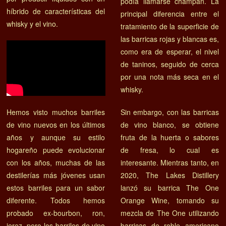
podía llamarse champán. La
híbrido de características del
principal diferencia entre el
whisky y el vino.
tratamiento de la superficie de
las barricas rojas y blancas es,
como era de esperar, el nivel
de taninos, seguido de cerca
por una nota más seca en el
whisky.
Hemos visto muchos barriles
Sin embargo, con las barricas
de vino nuevos en los últimos
de vino blanco, se obtiene
años y aunque su estilo
fruta de la huerta o sabores
hogareño puede evolucionar
de fresa, lo cual es
con los años, muchas de las
interesante. Mientras tanto, en
destilerías más jóvenes usan
2020, The Lakes Distillery
estos barriles para un sabor
lanzó su barrica The One
diferente. Todos hemos
Orange Wine, tomando su
probado ex-bourbon, ron,
mezcla de The One utilizando
jerez, pero los barriles de vino
barricas de roble americano