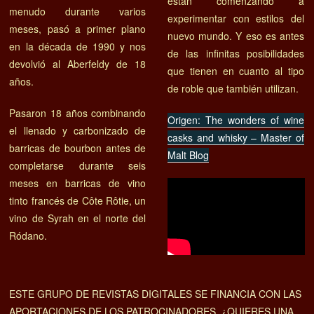
están comenzando a
menudo durante varios
experimentar con estilos del
meses, pasó a primer plano
nuevo mundo. Y eso es antes
en la década de 1990 y nos
de las infinitas posibilidades
devolvió al Aberfeldy de 18
que tienen en cuanto al tipo
años.
de roble que también utilizan.
Pasaron 18 años combinando
Origen: The wonders of wine
el llenado y carbonizado de
casks and whisky – Master of
barricas de bourbon antes de
Malt Blog
completarse durante seis
meses en barricas de vino
tinto francés de Côte Rôtie, un
vino de Syrah en el norte del
Ródano.
ESTE GRUPO DE REVISTAS DIGITALES SE FINANCIA CON LAS
APORTACIONES DE LOS PATROCINADORES. ¿QUIERES UNA