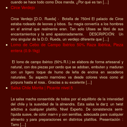
cuando se hace todo como Dios manda. ¿Por qué es tan […]
Circe Verdejo
Circe Verdejo [D.O. Rueda] - Botella de 750ml El palacio de Circe
estaba rodeado de leones y lobos. Su magia convertía a los hombres
en el animal que realmente eran. Tan solo Ulises se libró de sus
encantamientos y la amó apasionadamente. DESCRIPCIÓN: Un
vino singular de la D.O. Rueda, un verdejo diferente que […]
Lomo de Cebo de Campo Ibérico 50% Raza Ibérica, Pieza
entera (0.9-1kg)
El lomo de campo ibérico (50% R.I.) se elabora de forma artesanal y
natural, con dos piezas por cerdo que se adoban, embuten y maduran
con un ligero toque de humo de leña de encina en secaderos
naturales. Su aspecto marmóreo va desde colores vivos como el
púrpura hasta el rosa.. Gracias a su excelente […]
Salsa Chile Morita | Picante nivel 5
La salsa macha consentida de todos por el equilibrio de la intensidad
del chile y la suavidad de la almendra. Esta salsa le dar‡ un twist
adictivo a cualquier platillo. Nivel Experto. De consistencia semi-
l'quida suave, de color marr-n y con semillas, adecuada para cualquier
alimento y para preparaciones en distintos platillos. Presentación :
Tarro […]