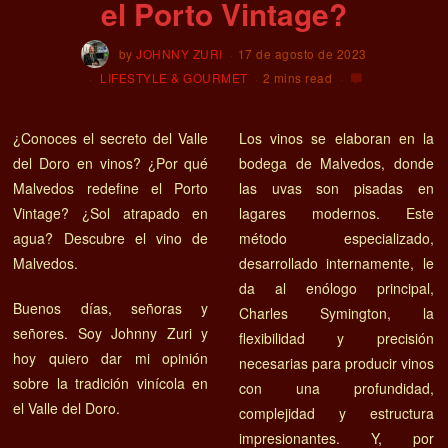
el Porto Vintage?
by
JOHNNY ZURI
17 de agosto de 2023
LIFESTYLE & GOURMET
2 mins read
¿Conoces el secreto del Valle
Los vinos se elaboran en la
del Doro en vinos? ¿Por qué
bodega de Malvedos, donde
Malvedos redefine el Porto
las uvas son pisadas en
Vintage? ¿Sol atrapado en
lagares modernos. Este
agua? Descubre el vino de
método especializado,
Malvedos.
desarrollado internamente, le
da al enólogo principal,
Buenos días, señoras y
Charles Symington, la
señores. Soy Johnny Zuri y
flexibilidad y precisión
hoy quiero dar mi opinión
necesarias para producir vinos
sobre la tradición vinícola en
con una profundidad,
el Valle del Doro.
complejidad y estructura
impresionantes. Y, por