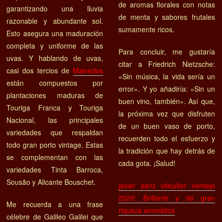
de aromas florales con notas
garantizando una lluvia
de menta y sabores frutales
razonable y abundante sol.
sumamente ricos.
Esto asegura una maduración
completa y uniforme de las
Para concluir, me gustaría
uvas. Y hablando de uvas,
citar a Friedrich Nietzsche:
casi dos tercios de
Malvedos
«Sin música, la vida sería un
están compuestos por
error». Y yo añadiría: «Sin un
plantaciones maduras de
buen vino, también». Así que,
Touriga Franca y Touriga
la próxima vez que disfruten
Nacional, las principales
de un buen vaso de porto,
variedades que respaldan
recuerden todo el esfuerzo y
todo gran porto vintage. Estas
la tradición que hay detrás de
se complementan con las
cada gota. ¡Salud!
variedades Tinta Barroca,
Sousão y Alicante Bouschet.
javier sanz viticultor verdejo
2020: Brillante y de gran
Me recuerda a una frase
riqueza aromática
célebre de Galileo Galilei que