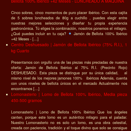
Bellota 100% Ibérico +42 Meses - LONCHEADO A MAQUINA
Cinco sobres, cinco momentos de puro placer ibérico. Con esta cajita
de 5 sobres loncheados de 80g a cuchillo , puedes elegir entre
nuestras mejores selecciones y diseñar tu propia experiencia
gastronómica. Tú eliges la combinación, nosotros ponemos el milagro.
¿Qué puedes incluir en tu caja?
Jamón de Bellota 100% Ibérico
+42 Meses - […]
Centro Deshuesado | Jamón de Bellota Ibérico (75% R.I.), 1
kg Cuarto
Presentamos con orgullo una de las piezas más preciadas de nuestra
oferta: Jamón de Bellota Ibérico al 75% R.I. (Precinto Rojo)
DESHUESADO. Esta pieza se distingue por su única calidad, al
mismo nivel de los mejores jamones 100% ibéricos Además, cuenta
con unos niveles de bellota únicos en el mercado Actualmente nos
encontramos […]
Lomonasterio | Lomo de Bellota 100% Ibérico, Media pieza
450-500 gramos
Lomonasterio | Lomo de Bellota 100% Ibérico Que los ángeles
canten, porque este lomo es un auténtico milagro para el paladar.
Nuestro Lomonasterio no es solo un lomo, es una obra celestial,
creada con paciencia, tradición y el toque divino que solo se consigue