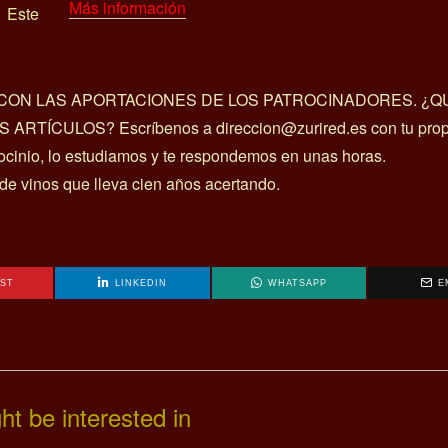
Más información
 Este
A CON LAS APORTACIONES DE LOS PATROCINADORES. ¿Q
ÍCULOS? Escríbenos a direccion@zurired.es con tu prop
rocinio, lo estudiamos y te respondemos en unas horas.
 de vinos que lleva cien años acertando.
EST
LINKEDIN
WHATSAPP
E
ht be interested in