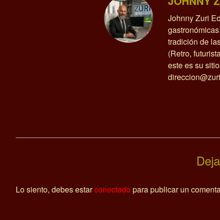
JOHNNY Z
Johnny Zuri Ed
gastronómicas 
tradición de l
(Retro, futurist
este es su siti
direccion@zuri
Deja
Lo siento, debes estar
conectado
para publicar un comenta