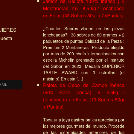
Jamón de Bellota 100% Ibérico | 2
Montaneras, 7.5 - 8.5 kg / Loncheado
en Fetas (38 Sobres 80gr + 2xPuntas)
¿Cuántos Sobres vienen en las piezas
UIERES
loncheadas?: 38 sobres de 80 gramos + 2
uesta
paquetitos de puntas Calidad de la Pieza :
Premium 2 Montaneras Producto elegido
por más de 200 chefs internacionales con
estrella Michelín premiado por el Instituto
del Sabor en 2023. Medalla SUPERIOR
TASTE AWARD con 3 estrellas (el
máximo) En esta […]
Paleta de Cebo de Campo Ibérica
MAIL
(50% Raza Ibérica), 5- 5.5kg /
Loncheada en Fetas (19 Sobres 80gr
+ Puntas)
Toda una joya gastronómica apreciada por
los mejores gourmets del mundo. Procede
de las extremidades anteriores de los