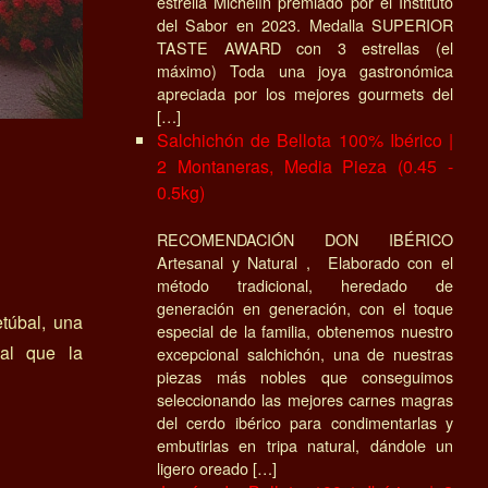
estrella Michelín premiado por el Instituto
del Sabor en 2023. Medalla SUPERIOR
TASTE AWARD con 3 estrellas (el
máximo) Toda una joya gastronómica
apreciada por los mejores gourmets del
[…]
Salchichón de Bellota 100% Ibérico |
2 Montaneras, Media Pieza (0.45 -
0.5kg)
RECOMENDACIÓN DON IBÉRICO
Artesanal y Natural , Elaborado con el
método tradicional, heredado de
generación en generación, con el toque
túbal, una
especial de la familia, obtenemos nuestro
cal que la
excepcional salchichón, una de nuestras
piezas más nobles que conseguimos
seleccionando las mejores carnes magras
del cerdo ibérico para condimentarlas y
embutirlas en tripa natural, dándole un
ligero oreado […]