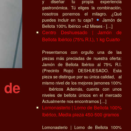
y diseñar tu propia experiencia
gastronómica. Tú eliges la combinación,
nosotros ponemos el milagro. ¿Qué
puedes incluir en tu caja?
Jamón de
Bellota 100% Ibérico +42 Meses - […]
Centro Deshuesado | Jamón de
Bellota Ibérico (75% R.I.), 1 kg Cuarto
Presentamos con orgullo una de las
piezas más preciadas de nuestra oferta:
Jamón de Bellota Ibérico al 75% R.I.
(Precinto Rojo) DESHUESADO. Esta
pieza se distingue por su única calidad, al
 de
mismo nivel de los mejores jamones 100%
ibéricos Además, cuenta con unos
niveles de bellota únicos en el mercado
Actualmente nos encontramos […]
Lomonasterio | Lomo de Bellota 100%
Ibérico, Media pieza 450-500 gramos
Lomonasterio | Lomo de Bellota 100%