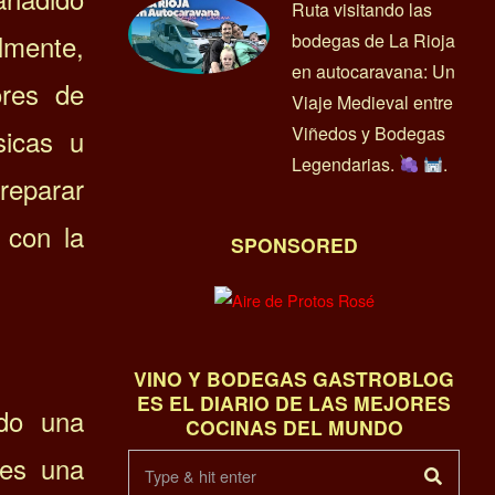
Ruta visitando las
lmente,
bodegas de La Rioja
en autocaravana: Un
ores de
Viaje Medieval entre
Viñedos y Bodegas
sicas u
Legendarias.
.
reparar
 con la
SPONSORED
VINO Y BODEGAS GASTROBLOG
ES EL DIARIO DE LAS MEJORES
ndo una
COCINAS DEL MUNDO
 es una