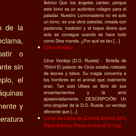
Ibérico Que los ángeles canten, porque
este lomo es un auténtico milagro para el
paladar. Nuestro Lomonasterio no es solo
un lomo, es una obra celestial, creada con
o de la
paciencia, tradición y el toque divino que
solo se consigue cuando se hace todo
reclama,
como Dios manda. ¿Por qué es tan […]
Circe Verdejo
atir o
Circe Verdejo [D.O. Rueda] - Botella de
ante sin
750ml El palacio de Circe estaba rodeado
de leones y lobos. Su magia convertía a
plo, el
los hombres en el animal que realmente
eran. Tan solo Ulises se libró de sus
quinas
encantamientos y la amó
apasionadamente. DESCRIPCIÓN: Un
mente y
vino singular de la D.O. Rueda, un verdejo
diferente que […]
ratura
Lomo de Cebo de Campo Ibérico 50%
Raza Ibérica, Pieza entera (0.9-1kg)