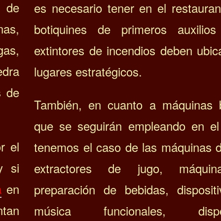
s de
es necesario tener en el restauran
nas,
botiquines de primeros auxilio
gas,
extintores de incendios deben ubic
edra
lugares estratégicos.
s de
También, en cuanto a máquinas 
que se seguirán empleando en el 
r el
tenemos el caso de las máquinas d
y si
extractores de jugo, máqui
a
en
preparación de bebidas, disposit
ntan
música funcionales, dispos