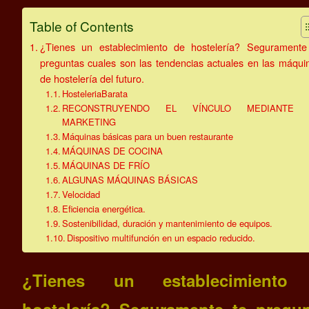
Table of Contents
¿Tienes un establecimiento de hostelería? Seguramente
preguntas cuales son las tendencias actuales en las máqui
de hostelería del futuro.
HosteleriaBarata
RECONSTRUYENDO EL VÍNCULO MEDIANTE 
MARKETING
Máquinas básicas para un buen restaurante
MÁQUINAS DE COCINA
MÁQUINAS DE FRÍO
ALGUNAS MÁQUINAS BÁSICAS
Velocidad
Eficiencia energética.
Sostenibilidad, duración y mantenimiento de equipos.
Dispositivo multifunción en un espacio reducido.
¿Tienes un establecimiento
hostelería? Seguramente te pregu