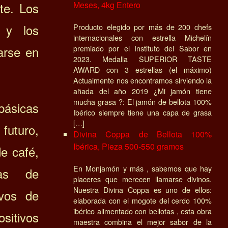
te. Los
Meses, 4kg Entero
s y los
Producto elegido por más de 200 chefs
internacionales con estrella Michelín
arse en
premiado por el Instituto del Sabor en
2023. Medalla SUPERIOR TASTE
AWARD con 3 estrellas (el máximo)
Actualmente nos encontramos sirviendo la
añada del año 2019 ¿Mi jamón tiene
mucha grasa ?: El jamón de bellota 100%
básicas
Ibérico siempre tiene una capa de grasa
[…]
futuro,
Divina Coppa de Bellota 100%
Ibérica, Pieza 500-550 gramos
e café,
En Monjamón y más , sabemos que hay
nas de
placeres que merecen llamarse divinos.
Nuestra Divina Coppa es uno de ellos:
ivos de
elaborada con el mogote del cerdo 100%
ibérico alimentado con bellotas , esta obra
itivos
maestra combina el mejor sabor de la