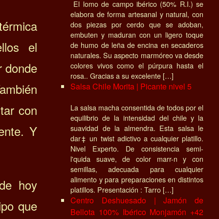
El lomo de campo ibérico (50% R.I.) se
elabora de forma artesanal y natural, con
térmica
dos piezas por cerdo que se adoban,
embuten y maduran con un ligero toque
llos el
de humo de leña de encina en secaderos
naturales. Su aspecto marmóreo va desde
ar donde
colores vivos como el púrpura hasta el
rosa.. Gracias a su excelente […]
También
Salsa Chile Morita | Picante nivel 5
tar con
La salsa macha consentida de todos por el
equilibrio de la intensidad del chile y la
ente. Y
suavidad de la almendra. Esta salsa le
dar‡ un twist adictivo a cualquier platillo.
Nivel Experto. De consistencia semi-
l'quida suave, de color marr-n y con
semillas, adecuada para cualquier
alimento y para preparaciones en distintos
 de hoy
platillos. Presentación : Tarro […]
Centro Deshuesado | Jamón de
uipo que
Bellota 100% Ibérico Monjamón +42