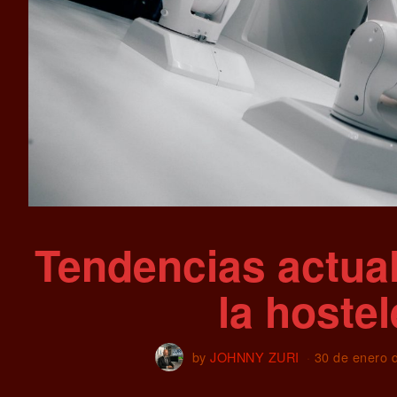
Tendencias actual
la hostel
by
JOHNNY ZURI
30 de enero 