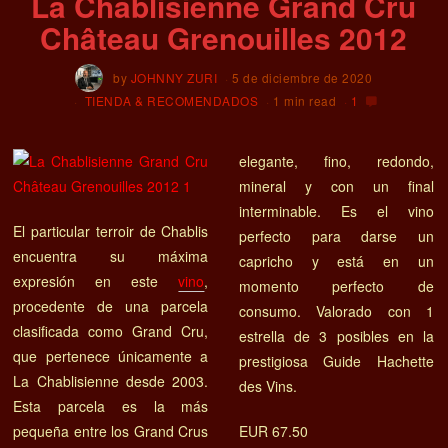
La Chablisienne Grand Cru
Château Grenouilles 2012
by
JOHNNY ZURI
5 de diciembre de 2020
TIENDA & RECOMENDADOS
1 min read
1
elegante, fino, redondo,
mineral y con un final
interminable. Es el vino
El particular terroir de Chablis
perfecto para darse un
encuentra su máxima
capricho y está en un
expresión en este
vino
,
momento perfecto de
procedente de una parcela
consumo. Valorado con 1
clasificada como Grand Cru,
estrella de 3 posibles en la
que pertenece únicamente a
prestigiosa Guide Hachette
La Chablisienne desde 2003.
des Vins.
Esta parcela es la más
pequeña entre los Grand Crus
EUR 67.50