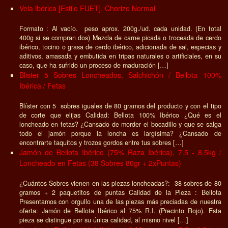
Vela ibérica [Estilo FUET], Chorizo Normal
Formato : Al vacío. peso aprox. 200g./ud. cada unidad. (En total
400g si se compran dos) Mezcla de carne picada o troceada de cerdo
ibérico, tocino o grasa de cerdo ibérico, adicionada de sal, especias y
aditivos, amasada y embutida en tripas naturales o artificiales, en su
caso, que ha sufrido un proceso de maduración […]
Blister 5 Sobres Loncheados, Salchichón / Bellota 100%
Ibérica / Fetas
Blíster con 5 sobres iguales de 80 gramos del producto y con el tipo
de corte que elijas Calidad: Bellota 100% Ibérico ¿Qué es el
loncheado en fetas? ¿Cansado de morder el bocadillo y que se salga
todo el jamón porque la loncha es largísima? ¿Cansado de
encontrarte taquitos y trozos gordos entre tus sobres […]
Jamón de Bellota Ibérico (75% Raza Ibérica), 7.5 - 8.5kg /
Loncheado en Fetas (38 Sobres 80gr + 2xPuntas)
¿Cuántos Sobres vienen en las piezas loncheadas?: 38 sobres de 80
gramos + 2 paquetitos de puntas Calidad de la Pieza : Bellota
Presentamos con orgullo una de las piezas más preciadas de nuestra
oferta: Jamón de Bellota Ibérico al 75% R.I. (Precinto Rojo). Esta
pieza se distingue por su única calidad, al mismo nivel […]