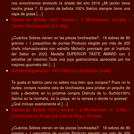
nos encontramos sirviendo la añada del año 2019 ¿Mi jamón tiene
mucha grasa ?: El jamón de bellota 100% Ibérico siempre tiene una
capa de grasa […]
Paleta de Bellota 100% Ibérica | 2 Montaneras, 5.5-6kg /
Centro Deshuesada (2.5-3kg)
¿Cuántos Sobres vienen en las piezas loncheadas?: 18 sobres de 80
gramos + 1 paquetitos de puntas Producto elegido por más de 200
chefs internacionales con estrella Michelín premiado por el Instituto
del Sabor en 2023. Medalla SUPERIOR TASTE AWARD con 3
estrellas (el máximo) Toda una joya gastronómica apreciada por los
mejores gourmets del […]
Surtido Degustación 100% Ibérico Loncheado [Cata]
Te gusta el ibérico pero no sabes muy bien que comprar? Pues no lo
dudes, compra nuestra cata de loncheados para probar un poquito de
todo y decidirte en tu próxima compra Disfruta de tu Surtido100%
Ibérico en la montaña, en la playa, en la terraza o donde tu quieras!
¿Qué incluye exactamente el […]
Paleta de Bellota 100% Ibérica | 2 Montaneras, 5- 5.5kg /
Loncheada en Fetas (19 Sobres 80gr + Puntas)
¿Cuántos Sobres vienen en las piezas loncheadas?: 18 sobres de 80
gramos + 1 paquetitos de puntas Producto elegido por más de 200