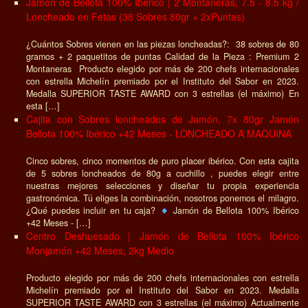
Jamón de Bellota 100% Ibérico | 2 Montaneras, 7.5 - 8.5 kg /
Loncheado en Fetas (38 Sobres 80gr + 2xPuntas)
¿Cuántos Sobres vienen en las piezas loncheadas?: 38 sobres de 80
gramos + 2 paquetitos de puntas Calidad de la Pieza : Premium 2
Montaneras Producto elegido por más de 200 chefs internacionales
con estrella Michelín premiado por el Instituto del Sabor en 2023.
Medalla SUPERIOR TASTE AWARD con 3 estrellas (el máximo) En
esta […]
Cajita con Sobres loncheados de Jamón, 7x 80gr Jamón
Bellota 100% Ibérico +42 Meses - LONCHEADO A MAQUINA
Cinco sobres, cinco momentos de puro placer ibérico. Con esta cajita
de 5 sobres loncheados de 80g a cuchillo , puedes elegir entre
nuestras mejores selecciones y diseñar tu propia experiencia
gastronómica. Tú eliges la combinación, nosotros ponemos el milagro.
¿Qué puedes incluir en tu caja?
Jamón de Bellota 100% Ibérico
+42 Meses - […]
Centro Deshuesado | Jamón de Bellota 100% Ibérico
Monjamón +42 Meses, 2kg Medio
Producto elegido por más de 200 chefs internacionales con estrella
Michelín premiado por el Instituto del Sabor en 2023. Medalla
SUPERIOR TASTE AWARD con 3 estrellas (el máximo) Actualmente