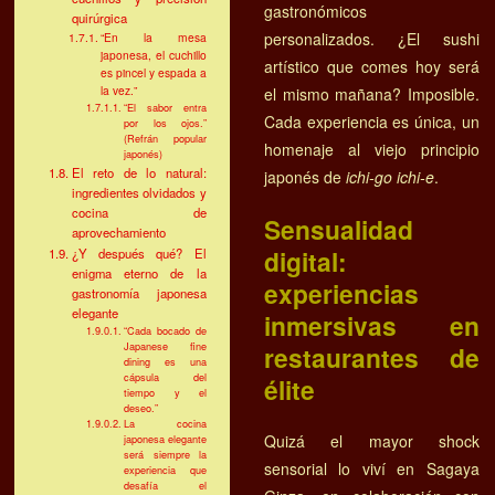
gastronómicos
quirúrgica
personalizados. ¿El sushi
“En la mesa
japonesa, el cuchillo
artístico que comes hoy será
es pincel y espada a
la vez.”
el mismo mañana? Imposible.
“El sabor entra
Cada experiencia es única, un
por los ojos.”
(Refrán popular
homenaje al viejo principio
japonés)
El reto de lo natural:
japonés de
ichi-go ichi-e
.
ingredientes olvidados y
cocina de
Sensualidad
aprovechamiento
digital:
¿Y después qué? El
enigma eterno de la
experiencias
gastronomía japonesa
elegante
inmersivas en
“Cada bocado de
Japanese fine
restaurantes de
dining es una
cápsula del
élite
tiempo y el
deseo.”
La cocina
Quizá el mayor shock
japonesa elegante
será siempre la
sensorial lo viví en Sagaya
experiencia que
desafía el