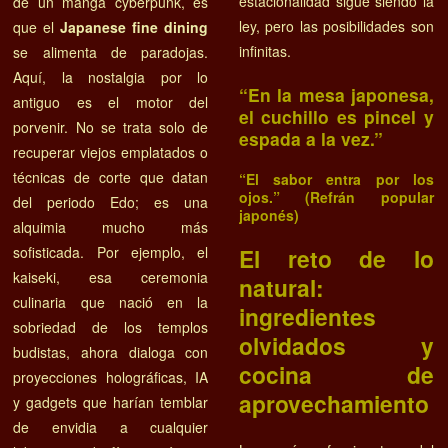
estacionalidad sigue siendo la
de un manga cyberpunk, es
ley, pero las posibilidades son
que el
Japanese fine dining
infinitas.
se alimenta de paradojas.
Aquí, la nostalgia por lo
“En la mesa japonesa,
antiguo es el motor del
el cuchillo es pincel y
porvenir. No se trata solo de
espada a la vez.”
recuperar viejos emplatados o
técnicas de corte que datan
“El sabor entra por los
ojos.” (Refrán popular
del periodo Edo; es una
japonés)
alquimia mucho más
El reto de lo
sofisticada. Por ejemplo, el
kaiseki, esa ceremonia
natural:
culinaria que nació en la
ingredientes
sobriedad de los templos
olvidados y
budistas, ahora dialoga con
cocina de
proyecciones holográficas, IA
aprovechamiento
y gadgets que harían temblar
de envidia a cualquier