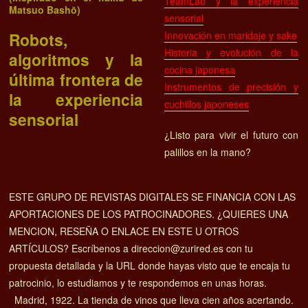
TeamLab y la experiencia
Matsuo Bashō)
sensorial
Innovación en maridaje y sake
Robots,
Historia y evolución de la
algoritmos y la
cocina japonesa
última frontera de
Instrumentos de precisión y
la experiencia
cuchillos japoneses
sensorial
¿Listo para vivir el futuro con
palillos en la mano?
ESTE GRUPO DE REVISTAS DIGITALES SE FINANCIA CON LAS
APORTACIONES DE LOS PATROCINADORES. ¿QUIERES UNA
MENCION, RESEÑA O ENLACE EN ESTE U OTROS
ARTÍCULOS? Escríbenos a direccion@zurired.es con tu
propuesta detallada y la URL donde hayas visto que te encaja tu
patrocinio, lo estudiamos y te respondemos en unas horas.
Madrid, 1922. La tienda de vinos que lleva cien años acertando.