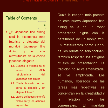
LIFESTYLE & GOURMET
8 mins read
1
Quizá la imagen más potente
Table of Contents
de este nuevo Japanese fine
dining es la de un robot
¿El Japanese fine dining
preparando nigiris con la
será la experiencia más
parsimonia de un monje zen.
futurista y elegante del
En restaurantes como Henn-
mundo? Japanese fine
na, los robots no solo cocinan,
dining y el arte
retrofuturista de la cocina
también respetan los antiguos
japonesa elegante
rituales de presentación. La
Cuando lo vintage es el
tradición no se ve amenazada,
futuro: el ADN
retrofuturista del
se ve amplificada. Los
Japanese fine dining
humanos, liberados de las
“Cada bocado es un
tareas más repetitivas, se
portal al pasado y un
atajo al futuro.”
concentran en la creatividad y
La era de la gastronomía
la relación con los
molecular y los sabores
comensales. El maridaje
imposibles