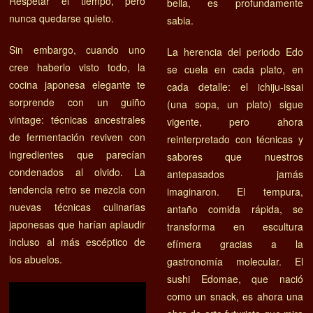
Respetar el tiempo, pero
bella, es profundamente
nunca quedarse quieto.
sabia.
Sin embargo, cuando uno
La herencia del periodo Edo
cree haberlo visto todo, la
se cuela en cada plato, en
cocina japonesa elegante te
cada detalle: el ichiju-issai
sorprende con un guiño
(una sopa, un plato) sigue
vintage: técnicas ancestrales
vigente, pero ahora
de fermentación reviven con
reinterpretado con técnicas y
ingredientes que parecían
sabores que nuestros
condenados al olvido. La
antepasados jamás
tendencia retro se mezcla con
imaginaron. El tempura,
nuevas técnicas culinarias
antaño comida rápida, se
japonesas que harían aplaudir
transforma en escultura
incluso al más escéptico de
efímera gracias a la
los abuelos.
gastronomía molecular. El
sushi Edomae, que nació
como un snack, es ahora una