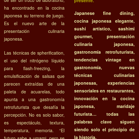
de ser un truco de laboratorio,
presente.
ha encontrado en la cocina
Japanese fine dining,
japonesa su terreno de juego.
cocina japonesa elegante,
Es el nuevo arte de la
sushi artístico, sashimi
presentación culinaria
gourmet, presentación
japonesa.
culinaria japonesa,
gastronomía retrofuturista,
Las técnicas de spherification,
tendencias vintage en
el uso del nitrógeno líquido
gastronomía, nuevas
para flash-freezing, la
técnicas culinarias
emulsificación de salsas que
japonesas, experiencias
parecen extraídas de una
sensoriales en restaurantes,
paleta de acuarelas, todo
innovación en la cocina
apunta a una gastronomía
japonesa, maridaje
retrofuturista que desafía la
futurista… todas las
percepción. No es solo sabor,
palabras clave siguen
es espectáculo, textura,
siendo solo el principio de
temperatura, memoria. “El
la historia.
futuro sabe a umami, pero se