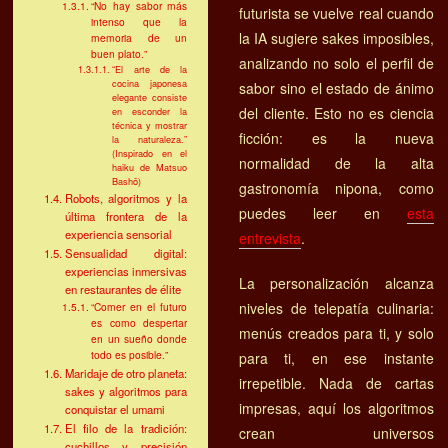
“No hay sabor más
futurista se vuelve real cuando
intenso que la
la IA sugiere sakes imposibles,
memoria de un
buen plato.”
analizando no solo el perfil de
“El arte de la
cocina japonesa
sabor sino el estado de ánimo
elegante consiste
del cliente. Esto no es ciencia
en esconder la
técnica y mostrar
ficción: es la nueva
la naturaleza.”
(Inspirado en el
normalidad de la alta
haiku de Matsuo
Bashō)
gastronomía nipona, como
Robots, algoritmos y la
puedes leer en
esta
última frontera de la
experiencia sensorial
entrevista
.
Sensualidad digital:
experiencias inmersivas
La personalización alcanza
en restaurantes de élite
niveles de telepatía culinaria:
“Comer en el futuro
es como despertar
menús creados para ti, y solo
en un sueño donde
todo es posible.”
para ti, en ese instante
Maridaje de otro planeta:
irrepetible. Nada de cartas
sakes y algoritmos para
impresas, aquí los algoritmos
conquistar el umami
El filo de la tradición:
crean universos
cuchillos y precisión