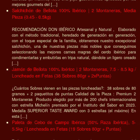
mejores gourmets del […]
Salchichón de Bellota 100% Ibérico | 2 Montaneras, Media
Pieza (0.45 - 0.5kg)
RECOMENDACIÓN DON IBÉRICO Artesanal y Natural , Elaborado
con el método tradicional, heredado de generación en generación,
con el toque especial de la familia, obtenemos nuestro excepcional
salchichón, una de nuestras piezas más nobles que conseguimos
seleccionando las mejores carnes magras del cerdo ibérico para
condimentarlas y embutirlas en tripa natural, dándole un ligero oreado
[…]
Jamón de Bellota 100% Ibérico | 2 Montaneras, 7.5 - 8.5 kg /
Loncheado en Fetas (38 Sobres 80gr + 2xPuntas)
¿Cuántos Sobres vienen en las piezas loncheadas?: 38 sobres de 80
gramos + 2 paquetitos de puntas Calidad de la Pieza : Premium 2
Montaneras Producto elegido por más de 200 chefs internacionales
con estrella Michelín premiado por el Instituto del Sabor en 2023.
Medalla SUPERIOR TASTE AWARD con 3 estrellas (el máximo) En
esta […]
Paleta de Cebo de Campo Ibérica (50% Raza Ibérica), 5-
5.5kg / Loncheada en Fetas (19 Sobres 80gr + Puntas)