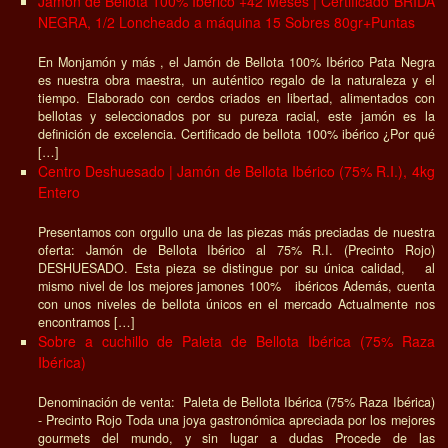
Jamón de Bellota 100% Ibérico +42 Meses | Certificado BRIDA
NEGRA, 1/2 Loncheado a máquina 15 Sobres 80gr+Puntas
En Monjamón y más , el Jamón de Bellota 100% Ibérico Pata Negra
es nuestra obra maestra, un auténtico regalo de la naturaleza y el
tiempo. Elaborado con cerdos criados en libertad, alimentados con
bellotas y seleccionados por su pureza racial, este jamón es la
definición de excelencia. Certificado de bellota 100% ibérico ¿Por qué
[…]
Centro Deshuesado | Jamón de Bellota Ibérico (75% R.I.), 4kg
Entero
Presentamos con orgullo una de las piezas más preciadas de nuestra
oferta: Jamón de Bellota Ibérico al 75% R.I. (Precinto Rojo)
DESHUESADO. Esta pieza se distingue por su única calidad, al
mismo nivel de los mejores jamones 100% ibéricos Además, cuenta
con unos niveles de bellota únicos en el mercado Actualmente nos
encontramos […]
Sobre a cuchillo de Paleta de Bellota Ibérica (75% Raza
Ibérica)
Denominación de venta: Paleta de Bellota Ibérica (75% Raza Ibérica)
- Precinto Rojo Toda una joya gastronómica apreciada por los mejores
gourmets del mundo, y sin lugar a dudas Procede de las