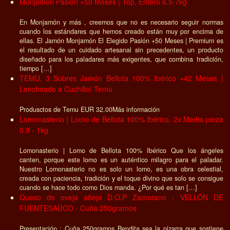
Monjamón Pasión +50 Meses | Top, Entero 6.5-7kg
En Monjamón y más , creemos que no es necesario seguir normas
cuando los estándares que hemos creado están muy por encima de
ellas. El Jamón Monjamón El Elegido Pasión +50 Meses | Premium es
el resultado de un cuidado artesanal sin precedentes, un producto
diseñado para los paladares más exigentes, que combina tradición,
tiempo […]
TEMU, 3 Sobres Jamón Bellota 100% Ibérico +42 Meses |
Loncheado a Cuchillo| Temu
Produsctos de Temu EUR 32.00Más información
Lomonasterio | Lomo de Bellota 100% Ibérico, 2x Media pieza
0.9 - 1kg
Lomonasterio | Lomo de Bellota 100% Ibérico Que los ángeles
canten, porque este lomo es un auténtico milagro para el paladar.
Nuestro Lomonasterio no es solo un lomo, es una obra celestial,
creada con paciencia, tradición y el toque divino que solo se consigue
cuando se hace todo como Dios manda. ¿Por qué es tan […]
Queso de oveja añejo D.O.P Zamorano - VELLÓN DE
FUENTESAÚCO - Cuña 250gramos
Presentación : Cuña 250gramos Bendita sea la pizarra que sostiene