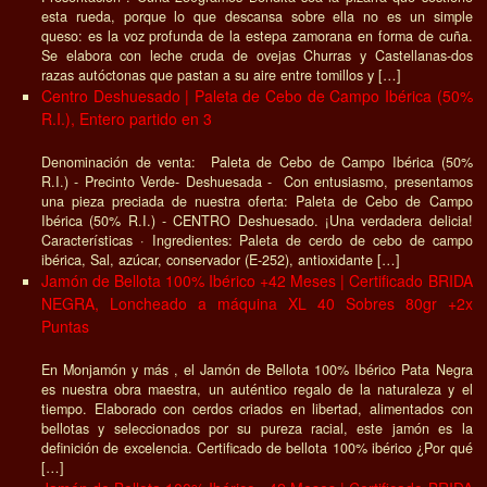
esta rueda, porque lo que descansa sobre ella no es un simple
queso: es la voz profunda de la estepa zamorana en forma de cuña.
Se elabora con leche cruda de ovejas Churras y Castellanas-dos
razas autóctonas que pastan a su aire entre tomillos y […]
Centro Deshuesado | Paleta de Cebo de Campo Ibérica (50%
R.I.), Entero partido en 3
Denominación de venta: Paleta de Cebo de Campo Ibérica (50%
R.I.) - Precinto Verde- Deshuesada - Con entusiasmo, presentamos
una pieza preciada de nuestra oferta: Paleta de Cebo de Campo
Ibérica (50% R.I.) - CENTRO Deshuesado. ¡Una verdadera delicia!
Características · Ingredientes: Paleta de cerdo de cebo de campo
ibérica, Sal, azúcar, conservador (E-252), antioxidante […]
Jamón de Bellota 100% Ibérico +42 Meses | Certificado BRIDA
NEGRA, Loncheado a máquina XL 40 Sobres 80gr +2x
Puntas
En Monjamón y más , el Jamón de Bellota 100% Ibérico Pata Negra
es nuestra obra maestra, un auténtico regalo de la naturaleza y el
tiempo. Elaborado con cerdos criados en libertad, alimentados con
bellotas y seleccionados por su pureza racial, este jamón es la
definición de excelencia. Certificado de bellota 100% ibérico ¿Por qué
[…]