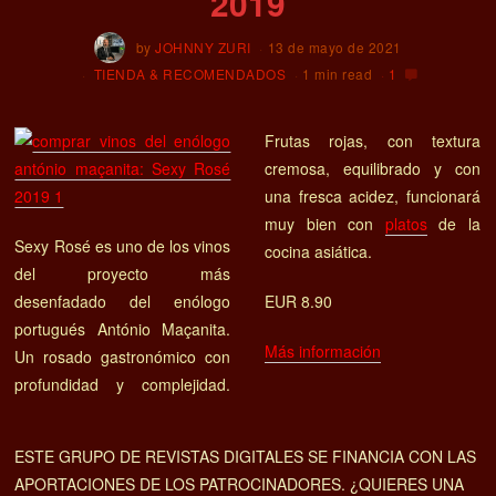
2019
by
JOHNNY ZURI
13 de mayo de 2021
TIENDA & RECOMENDADOS
1 min read
1
Frutas rojas, con textura
cremosa, equilibrado y con
una fresca acidez, funcionará
muy bien con
platos
de la
Sexy Rosé es uno de los vinos
cocina asiática.
del proyecto más
desenfadado del enólogo
EUR 8.90
portugués António Maçanita.
Más información
Un rosado gastronómico con
profundidad y complejidad.
ESTE GRUPO DE REVISTAS DIGITALES SE FINANCIA CON LAS
APORTACIONES DE LOS PATROCINADORES. ¿QUIERES UNA