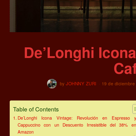
De’Longhi Icona
Caf
by
JOHNNY ZURI
19 de diciembre
Table of Contents
De’Longhi Icona Vintage: Revolución en Espresso 
Cappuccino con un Descuento Irresistible del 38% e
Amazon