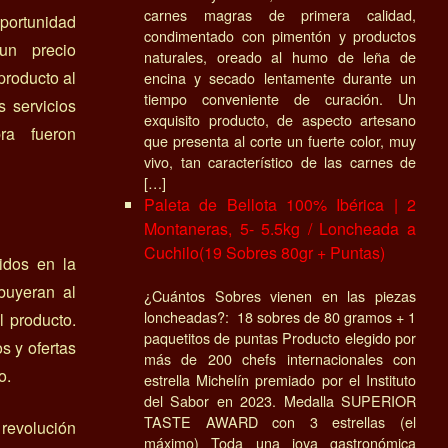
carnes magras de primera calidad,
portunidad
condimentado con pimentón y productos
un precio
naturales, oreado al humo de leña de
producto al
encina y secado lentamente durante un
tiempo conveniente de curación. Un
s servicios
exquisito producto, de aspecto artesano
ra fueron
que presenta al corte un fuerte color, muy
vivo, tan característico de las carnes de
[…]
Paleta de Bellota 100% Ibérica | 2
Montaneras, 5- 5.5kg / Loncheada a
Cuchilo(19 Sobres 80gr + Puntas)
idos en la
buyeran al
¿Cuántos Sobres vienen en las piezas
loncheadas?: 18 sobres de 80 gramos + 1
el producto.
paquetitos de puntas Producto elegido por
s y ofertas
más de 200 chefs internacionales con
o.
estrella Michelín premiado por el Instituto
del Sabor en 2023. Medalla SUPERIOR
TASTE AWARD con 3 estrellas (el
 revolución
máximo) Toda una joya gastronómica