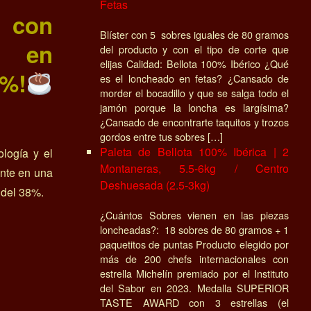
Fetas
o con
Blíster con 5 sobres iguales de 80 gramos
a en
del producto y con el tipo de corte que
elijas Calidad: Bellota 100% Ibérico ¿Qué
8%!
es el loncheado en fetas? ¿Cansado de
morder el bocadillo y que se salga todo el
jamón porque la loncha es largísima?
¿Cansado de encontrarte taquitos y trozos
gordos entre tus sobres […]
Paleta de Bellota 100% Ibérica | 2
ología y el
Montaneras, 5.5-6kg / Centro
ente en una
Deshuesada (2.5-3kg)
 del 38%.
¿Cuántos Sobres vienen en las piezas
loncheadas?: 18 sobres de 80 gramos + 1
paquetitos de puntas Producto elegido por
más de 200 chefs internacionales con
estrella Michelín premiado por el Instituto
del Sabor en 2023. Medalla SUPERIOR
TASTE AWARD con 3 estrellas (el