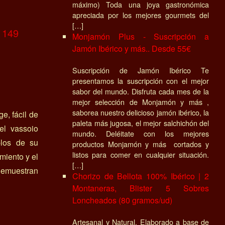
máximo) Toda una joya gastronómica
apreciada por los mejores gourmets del
[…]
o 149
Monjamón Plus - Suscripción a
Jamón Ibérico y más.. Desde 55€
Suscripción de Jamón Ibérico Te
presentamos la suscripción con el mejor
sabor del mundo. Disfruta cada mes de la
mejor selección de Monjamón y más ,
saborea nuestro delicioso jamón ibérico, la
ge, fácil de
paleta más jugosa, el mejor salchichón del
 el vassoio
mundo. Deléitate con los mejores
plos de su
productos Monjamón y más cortados y
listos para comer en cualquier situación.
miento y el
[…]
demuestran
Chorizo de Bellota 100% Ibérico | 2
Montaneras, Blister 5 Sobres
Loncheados (80 gramos/ud)
Artesanal y Natural, Elaborado a base de