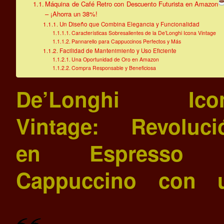
Máquina de Café Retro con Descuento Futurista en Amazon
– ¡Ahorra un 38%!
Un Diseño que Combina Elegancia y Funcionalidad
Características Sobresalientes de la De’Longhi Icona Vintage
Pannarello para Cappuccinos Perfectos y Más
Facilidad de Mantenimiento y Uso Eficiente
Una Oportunidad de Oro en Amazon
Compra Responsable y Beneficiosa
De’Longhi Ico
Vintage: Revoluci
en Espresso
Cappuccino con 