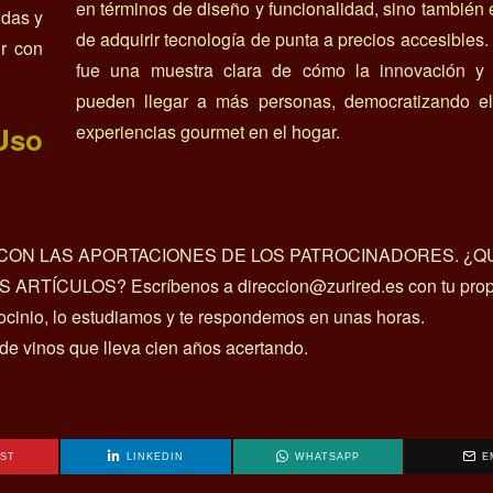
en términos de diseño y funcionalidad, sino también 
idas y
de adquirir tecnología de punta a precios accesibles. 
r con
fue una muestra clara de cómo la innovación y 
pueden llegar a más personas, democratizando e
Uso
experiencias gourmet en el hogar.
A CON LAS APORTACIONES DE LOS PATROCINADORES. ¿Q
ÍCULOS? Escríbenos a direccion@zurired.es con tu prop
rocinio, lo estudiamos y te respondemos en unas horas.
 de vinos que lleva cien años acertando.
EST
LINKEDIN
WHATSAPP
E