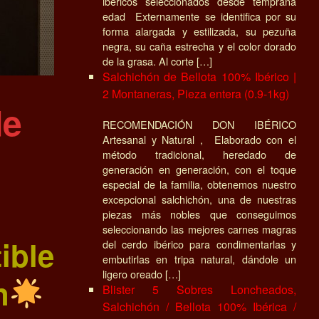
ibéricos seleccionados desde temprana
edad Externamente se identifica por su
forma alargada y estilizada, su pezuña
negra, su caña estrecha y el color dorado
de la grasa. Al corte […]
Salchichón de Bellota 100% Ibérico |
2 Montaneras, Pieza entera (0.9-1kg)
de
RECOMENDACIÓN DON IBÉRICO
Artesanal y Natural , Elaborado con el
método tradicional, heredado de
generación en generación, con el toque
especial de la familia, obtenemos nuestro
excepcional salchichón, una de nuestras
piezas más nobles que conseguimos
seleccionando las mejores carnes magras
ible
del cerdo ibérico para condimentarlas y
embutirlas en tripa natural, dándole un
ligero oreado […]
n
Blister 5 Sobres Loncheados,
Salchichón / Bellota 100% Ibérica /