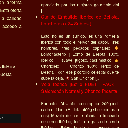
en la forma
apreciada por los mejores gourmets del
Esta oferta
[…]
Surtido Embutido Ibérico de Bellota,
la calidad
Loncheado ( 24 Sobres )
l acceso a
Esto no es un surtido, es una romería
ibérica con todo el fervor del sabor. Tres
nombres, tres pecados capitales:
Lomonasterio | Lomo de Bellota 100%
Ibérico - suave, jugoso, casi místico.
Choricielo | Chorizo 100% Iérico de
UIERES
Bellota - con ese picorcillo celestial que te
uesta
sube la ceja.
San Chichón […]
Vela ibérica [Estilo FUET], PACK -
Salchichón Normal y Chorizo Picante
Formato : Al vacío. peso aprox. 200g./ud.
cada unidad. (En total 400g si se compran
dos) Mezcla de carne picada o troceada
MAIL
de cerdo ibérico, tocino o grasa de cerdo
ibérico, adicionada de sal, especias y