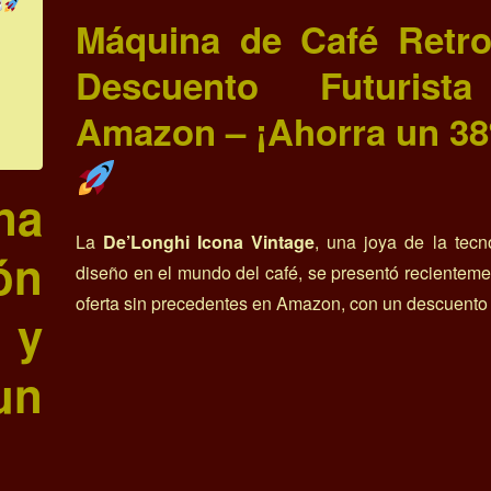
Máquina de Café Retr
Descuento Futurist
Amazon – ¡Ahorra un 3
na
La
De’Longhi Icona Vintage
, una joya de la tecn
ón
diseño en el mundo del café, se presentó recientem
oferta sin precedentes en Amazon, con un descuento
 y
un