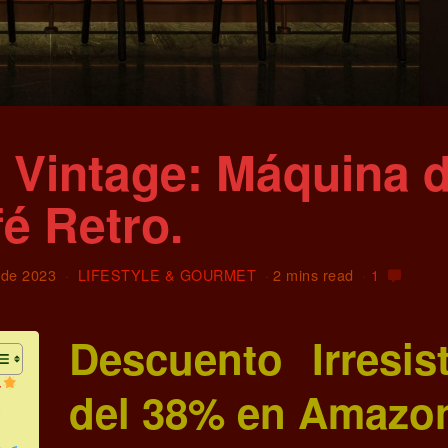
 Vintage: Máquina 
é Retro.
 de 2023
LIFESTYLE & GOURMET
2 mins read
1
Descuento Irresist
y
del 38% en Amazo
n