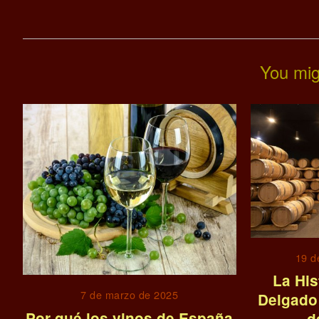
You mig
19 d
La Hi
7 de marzo de 2025
Delgado
Por qué los vinos de España
d