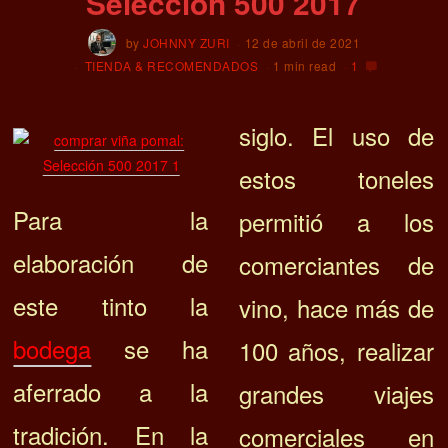
Selección 500 2017
by
JOHNNY ZURI
12 de abril de 2021
TIENDA & RECOMENDADOS
1 min read
1
siglo. El uso de
estos toneles
Para la
permitió a los
elaboración de
comerciantes de
este tinto la
vino, hace más de
bodega
se ha
100 años, realizar
aferrado a la
grandes viajes
tradición. En la
comerciales en