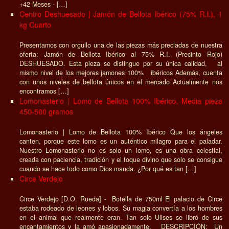
+42 Meses - […]
Centro Deshuesado | Jamón de Bellota Ibérico (75% R.I.), 1
kg Cuarto
Presentamos con orgullo una de las piezas más preciadas de nuestra
oferta: Jamón de Bellota Ibérico al 75% R.I. (Precinto Rojo)
DESHUESADO. Esta pieza se distingue por su única calidad, al
mismo nivel de los mejores jamones 100% ibéricos Además, cuenta
con unos niveles de bellota únicos en el mercado Actualmente nos
encontramos […]
Lomonasterio | Lomo de Bellota 100% Ibérico, Media pieza
450-500 gramos
Lomonasterio | Lomo de Bellota 100% Ibérico Que los ángeles
canten, porque este lomo es un auténtico milagro para el paladar.
Nuestro Lomonasterio no es solo un lomo, es una obra celestial,
creada con paciencia, tradición y el toque divino que solo se consigue
cuando se hace todo como Dios manda. ¿Por qué es tan […]
Circe Verdejo
Circe Verdejo [D.O. Rueda] - Botella de 750ml El palacio de Circe
estaba rodeado de leones y lobos. Su magia convertía a los hombres
en el animal que realmente eran. Tan solo Ulises se libró de sus
encantamientos y la amó apasionadamente. DESCRIPCIÓN: Un