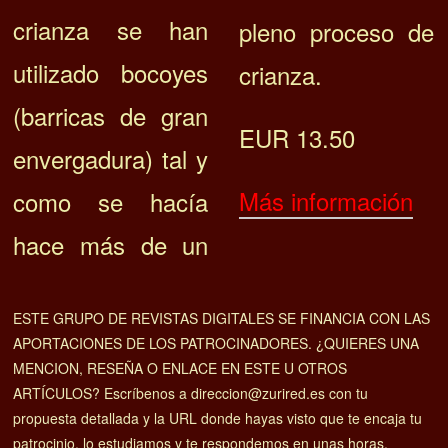
crianza se han
pleno proceso de
utilizado bocoyes
crianza.
(barricas de gran
EUR 13.50
envergadura) tal y
Más información
como se hacía
hace más de un
ESTE GRUPO DE REVISTAS DIGITALES SE FINANCIA CON LAS
APORTACIONES DE LOS PATROCINADORES. ¿QUIERES UNA
MENCION, RESEÑA O ENLACE EN ESTE U OTROS
ARTÍCULOS? Escríbenos a direccion@zurired.es con tu
propuesta detallada y la URL donde hayas visto que te encaja tu
patrocinio, lo estudiamos y te respondemos en unas horas.