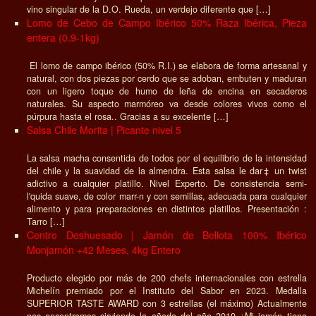
vino singular de la D.O. Rueda, un verdejo diferente que […]
Lomo de Cebo de Campo Ibérico 50% Raza Ibérica, Pieza
entera (0.9-1kg)
El lomo de campo ibérico (50% R.I.) se elabora de forma artesanal y
natural, con dos piezas por cerdo que se adoban, embuten y maduran
con un ligero toque de humo de leña de encina en secaderos
naturales. Su aspecto marmóreo va desde colores vivos como el
púrpura hasta el rosa.. Gracias a su excelente […]
Salsa Chile Morita | Picante nivel 5
La salsa macha consentida de todos por el equilibrio de la intensidad
del chile y la suavidad de la almendra. Esta salsa le dar‡ un twist
adictivo a cualquier platillo. Nivel Experto. De consistencia semi-
l'quida suave, de color marr-n y con semillas, adecuada para cualquier
alimento y para preparaciones en distintos platillos. Presentación :
Tarro […]
Centro Deshuesado | Jamón de Bellota 100% Ibérico
Monjamón +42 Meses, 4kg Entero
Producto elegido por más de 200 chefs internacionales con estrella
Michelín premiado por el Instituto del Sabor en 2023. Medalla
SUPERIOR TASTE AWARD con 3 estrellas (el máximo) Actualmente