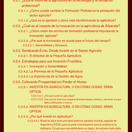
¿Está el futuro de la agricultura en la tecnología y la formación
profesional?
¿Cómo puede cambiar la Formación Profesional la percepción del
sector agrícola?
¿Qué es el agrotech y cómo está transformando la agricultura?
¿Cuál es el impacto de la innovación en la agricultura de Albacete?
¿Cómo están los centros de formación profesional impulsando la
innovación agrícola?
¿Por qué la innovación es crucial para el futuro del campo?
Sostenibilidad y Eficiencia
Sembrando Éxito: Dónde Invertir en el Sector Agrícola
El Atractivo de la Pequeña Agricultura
Estrategias para una Inversión Fructífera
Innovación y Sostenibilidad
La Promesa de la Pequeña Agricultura
La Importancia de la Gestión del Agua
Cultivando Prosperidad sin Perder el Humor
INVERTIR EN AGRICULTURA, O EN OTRAS COSAS: SPAIN
OPTION
¿Por qué invertir en agricultura?
Una cosa es tener una compañía de biotecnología o drones, y otra tener una que
fabrica fertilizantes o huevos.
INVERTIR EN AGRICULTURA, O EN OTRAS COSAS: SPAIN
OPTION
¿Por qué invertir en agricultura?
Brasil se sitúa como principal potencia agrícola mundial, seguida de
Argentina y EEUU, pero la parte más atrayente para el análisis es la
deficitaria. El país que más déficit tiene es Japón. No extraña nada dado