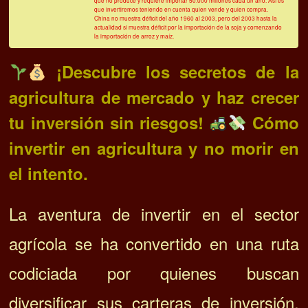
que no produce y requiere importar 50.000 millones cada un año. Así es
que invertiremos teniendo en cuenta quien vende y quien compra.
China no muestra déficit del año 1960 al 2003, pero del 2003 hasta la
actualidad si muestra déficit por la importación de la soja y comenzando
la importación de arroz y maíz.
¡Descubre los secretos de la
agricultura de mercado y haz crecer
tu inversión sin riesgos!
Cómo
invertir en agricultura y no morir en
el intento.
La aventura de invertir en el sector
agrícola se ha convertido en una ruta
codiciada por quienes buscan
diversificar sus carteras de inversión.