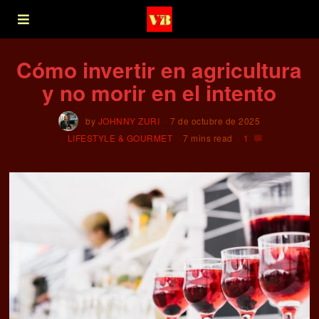
Cómo invertir en agricultura
y no morir en el intento
by
JOHNNY ZURI
7 de octubre de 2025
LIFESTYLE & GOURMET
7 mins read
1