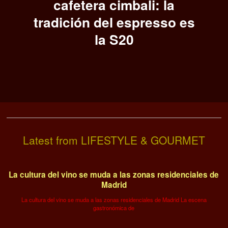
cafetera cimbali: la
tradición del espresso es
la S20
Latest from LIFESTYLE & GOURMET
La cultura del vino se muda a las zonas residenciales de
Madrid
La cultura del vino se muda a las zonas residenciales de Madrid La escena
gastronómica de