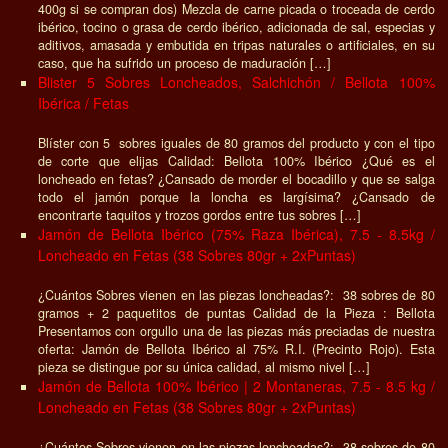
400g si se compran dos) Mezcla de carne picada o troceada de cerdo
ibérico, tocino o grasa de cerdo ibérico, adicionada de sal, especias y
aditivos, amasada y embutida en tripas naturales o artificiales, en su
caso, que ha sufrido un proceso de maduración […]
Blister 5 Sobres Loncheados, Salchichón / Bellota 100%
Ibérica / Fetas
Blíster con 5 sobres iguales de 80 gramos del producto y con el tipo
de corte que elijas Calidad: Bellota 100% Ibérico ¿Qué es el
loncheado en fetas? ¿Cansado de morder el bocadillo y que se salga
todo el jamón porque la loncha es largísima? ¿Cansado de
encontrarte taquitos y trozos gordos entre tus sobres […]
Jamón de Bellota Ibérico (75% Raza Ibérica), 7.5 - 8.5kg /
Loncheado en Fetas (38 Sobres 80gr + 2xPuntas)
¿Cuántos Sobres vienen en las piezas loncheadas?: 38 sobres de 80
gramos + 2 paquetitos de puntas Calidad de la Pieza : Bellota
Presentamos con orgullo una de las piezas más preciadas de nuestra
oferta: Jamón de Bellota Ibérico al 75% R.I. (Precinto Rojo). Esta
pieza se distingue por su única calidad, al mismo nivel […]
Jamón de Bellota 100% Ibérico | 2 Montaneras, 7.5 - 8.5 kg /
Loncheado en Fetas (38 Sobres 80gr + 2xPuntas)
¿Cuántos Sobres vienen en las piezas loncheadas?: 38 sobres de 80