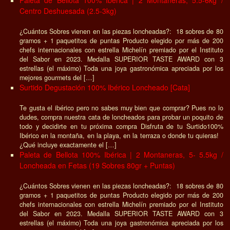
Centro Deshuesada (2.5-3kg)
¿Cuántos Sobres vienen en las piezas loncheadas?: 18 sobres de 80
gramos + 1 paquetitos de puntas Producto elegido por más de 200
chefs internacionales con estrella Michelín premiado por el Instituto
del Sabor en 2023. Medalla SUPERIOR TASTE AWARD con 3
estrellas (el máximo) Toda una joya gastronómica apreciada por los
mejores gourmets del […]
Surtido Degustación 100% Ibérico Loncheado [Cata]
Te gusta el ibérico pero no sabes muy bien que comprar? Pues no lo
dudes, compra nuestra cata de loncheados para probar un poquito de
todo y decidirte en tu próxima compra Disfruta de tu Surtido100%
Ibérico en la montaña, en la playa, en la terraza o donde tu quieras!
¿Qué incluye exactamente el […]
Paleta de Bellota 100% Ibérica | 2 Montaneras, 5- 5.5kg /
Loncheada en Fetas (19 Sobres 80gr + Puntas)
¿Cuántos Sobres vienen en las piezas loncheadas?: 18 sobres de 80
gramos + 1 paquetitos de puntas Producto elegido por más de 200
chefs internacionales con estrella Michelín premiado por el Instituto
del Sabor en 2023. Medalla SUPERIOR TASTE AWARD con 3
estrellas (el máximo) Toda una joya gastronómica apreciada por los