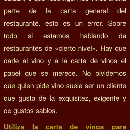
parte de la carta general del
restaurante. esto es un error. Sobre
todo si estamos hablando de
restaurantes de «cierto nivel». Hay que
darle al vino y a la carta de vinos el
papel que se merece. No olvidemos
que quien pide vino suele ser un cliente
que gusta de la exquisitez, exigente y
de gustos sabios.
Utiliza la carta de vinos para