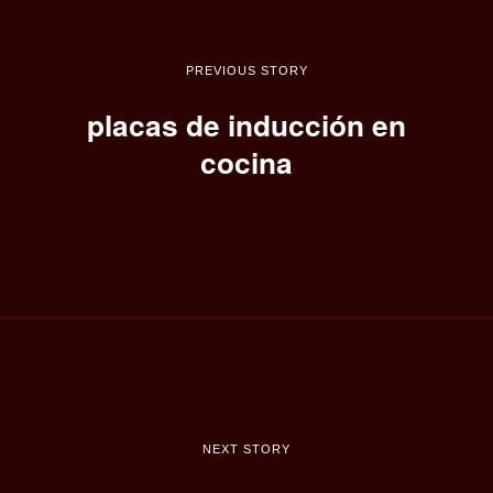
PREVIOUS STORY
placas de inducción en
cocina
NEXT STORY