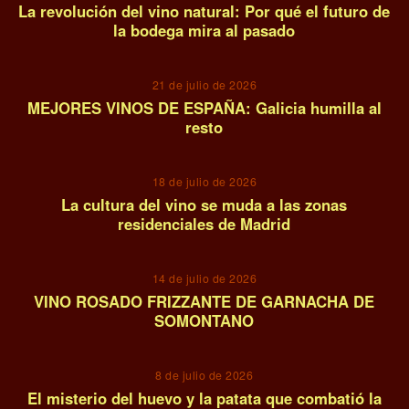
La revolución del vino natural: Por qué el futuro de
la bodega mira al pasado
08
21 de julio de 2026
MEJORES VINOS DE ESPAÑA: Galicia humilla al
resto
09
18 de julio de 2026
La cultura del vino se muda a las zonas
residenciales de Madrid
10
14 de julio de 2026
VINO ROSADO FRIZZANTE DE GARNACHA DE
SOMONTANO
11
8 de julio de 2026
El misterio del huevo y la patata que combatió la