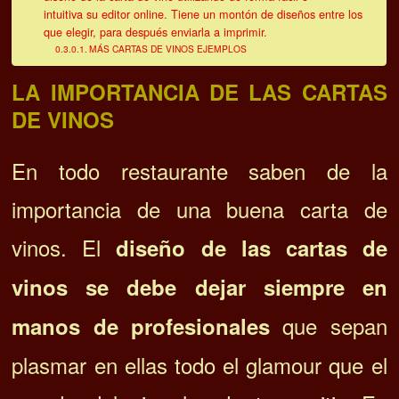
intuitiva su editor online. Tiene un montón de diseños entre los
que elegir, para después enviarla a imprimir.
MÁS CARTAS DE VINOS EJEMPLOS
LA IMPORTANCIA DE LAS CARTAS
DE VINOS
En todo restaurante saben de la
importancia de una buena carta de
vinos. El
diseño de las cartas de
vinos se debe dejar siempre en
que sepan
manos de profesionales
plasmar en ellas todo el glamour que el