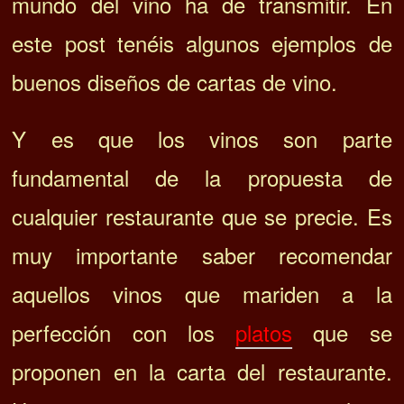
mundo del vino ha de transmitir. En
este post tenéis algunos ejemplos de
buenos diseños de cartas de vino.
Y es que los vinos son parte
fundamental de la propuesta de
cualquier restaurante que se precie. Es
muy importante saber recomendar
aquellos vinos que mariden a la
perfección con los
platos
que se
proponen en la carta del restaurante.