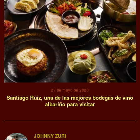
27 de mayo de 2020
Santiago Ruiz, una de las mejores bodegas de vino
albariño para visitar
JOHNNY ZURI