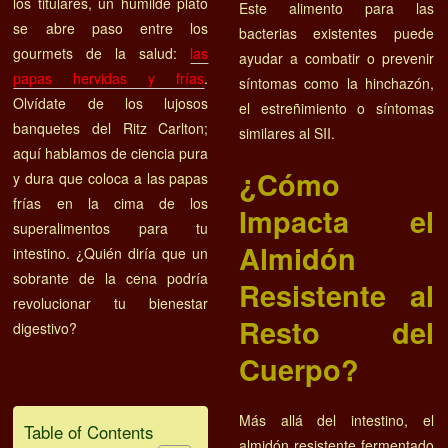
los titulares, un humilde plato
Este alimento para las
se abre paso entre los
bacterias existentes puede
gourmets de la salud:
las
ayudar a combatir o prevenir
papas hervidas y frías
.
síntomas como la hinchazón,
Olvídate de los lujosos
el estreñimiento o síntomas
banquetes del Ritz Carlton;
similares al SII.
aquí hablamos de ciencia pura
¿Cómo
y dura que coloca a las papas
frías en la cima de los
Impacta el
superalimentos para tu
Almidón
intestino. ¿Quién diría que un
sobrante de la cena podría
Resistente al
revolucionar tu bienestar
Resto del
digestivo?
Cuerpo?
Más allá del intestino, el
Table of Contents
almidón resistente fermentado