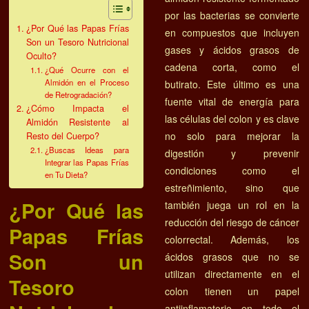
por las bacterias se convierte
¿Por Qué las Papas Frías
en compuestos que incluyen
Son un Tesoro Nutricional
gases y ácidos grasos de
Oculto?
cadena corta, como el
¿Qué Ocurre con el
Almidón en el Proceso
butirato. Este último es una
de Retrogradación?
fuente vital de energía para
¿Cómo Impacta el
las células del colon y es clave
Almidón Resistente al
no solo para mejorar la
Resto del Cuerpo?
¿Buscas Ideas para
digestión y prevenir
Integrar las Papas Frías
condiciones como el
en Tu Dieta?
estreñimiento, sino que
¿Por Qué las
también juega un rol en la
reducción del riesgo de cáncer
Papas Frías
colorrectal. Además, los
Son un
ácidos grasos que no se
utilizan directamente en el
Tesoro
colon tienen un papel
antiinflamatorio en todo el