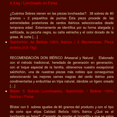
8.5 kg / Loncheado en Fetas
¿Cuántos Sobres vienen en las piezas loncheadas?: 38 sobres de 80
gramos + 2 paquetitos de puntas Esta pieza procede de las
extremidades posteriores de cerdos ibéricos seleccionados desde
temprana edad Externamente se identifica por su forma alargada y
estilizada, su pezuña negra, su caña estrecha y el color dorado de la
grasa. Al corte […]
Salchichón de Bellota 100% Ibérico | 2 Montaneras, Pieza
entera (0.9-1kg)
RECOMENDACIÓN DON IBÉRICO Artesanal y Natural , Elaborado
con el método tradicional, heredado de generación en generación,
con el toque especial de la familia, obtenemos nuestro excepcional
salchichón, una de nuestras piezas más nobles que conseguimos
seleccionando las mejores carnes magras del cerdo ibérico para
condimentarlas y embutirlas en tripa natural, dándole un ligero oreado
[…]
Blister 5 Sobres Loncheados, Salchichón / Bellota 100%
Ibérica / Fetas
Blíster con 5 sobres iguales de 80 gramos del producto y con el tipo
de corte que elijas Calidad: Bellota 100% Ibérico ¿Qué es el
loncheado en fetas? ¿Cansado de morder el bocadillo y que se salga