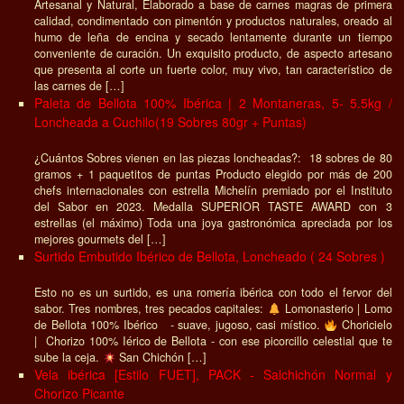
Artesanal y Natural, Elaborado a base de carnes magras de primera
calidad, condimentado con pimentón y productos naturales, oreado al
humo de leña de encina y secado lentamente durante un tiempo
conveniente de curación. Un exquisito producto, de aspecto artesano
que presenta al corte un fuerte color, muy vivo, tan característico de
las carnes de […]
Paleta de Bellota 100% Ibérica | 2 Montaneras, 5- 5.5kg /
Loncheada a Cuchilo(19 Sobres 80gr + Puntas)
¿Cuántos Sobres vienen en las piezas loncheadas?: 18 sobres de 80
gramos + 1 paquetitos de puntas Producto elegido por más de 200
chefs internacionales con estrella Michelín premiado por el Instituto
del Sabor en 2023. Medalla SUPERIOR TASTE AWARD con 3
estrellas (el máximo) Toda una joya gastronómica apreciada por los
mejores gourmets del […]
Surtido Embutido Ibérico de Bellota, Loncheado ( 24 Sobres )
Esto no es un surtido, es una romería ibérica con todo el fervor del
sabor. Tres nombres, tres pecados capitales:
Lomonasterio | Lomo
de Bellota 100% Ibérico - suave, jugoso, casi místico.
Choricielo
| Chorizo 100% Iérico de Bellota - con ese picorcillo celestial que te
sube la ceja.
San Chichón […]
Vela ibérica [Estilo FUET], PACK - Salchichón Normal y
Chorizo Picante