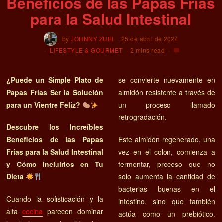
Beneficios de las Papas Frías
para la Salud Intestinal
by
JOHNNY ZURI
25 de abril de 2024
LIFESTYLE & GOURMET
2 mins read
¿Puede un Simple Plato de
se convierte nuevamente en
Papas Frías Ser la Solución
almidón resistente a través de
para un Vientre Feliz?
un proceso llamado
retrogradación.
Descubre los Increíbles
Beneficios de las Papas
Este almidón regenerado, una
Frías para la Salud Intestinal
vez en el colon, comienza a
y Cómo Incluirlos en Tu
fermentar, proceso que no
Dieta
solo aumenta la cantidad de
bacterias buenas en el
Cuando la sofisticación y la
intestino, sino que también
alta
cocina
parecen dominar
actúa como un prebiótico.