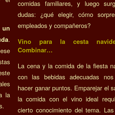
comidas familiares, y luego sur
dudas: ¿qué elegir, cómo sorpr
empleados y compañeros?
,
un
.
uda
Vino para la cesta navid
Combinar…
 ese
stas
La cena y la comida de la fiesta n
este
con las bebidas adecuadas nos
ales
hacer ganar puntos.
Emparejar el
s
a la
la comida con el vino ideal requ
s.
cierto conocimiento del tema.
Las