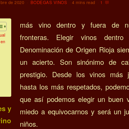
mbre de 2020
BODEGAS VINOS
4 mins read
1
más vino dentro y fuera de nu
ual
fronteras.
Elegir vinos dentro
 en
Denominación de Origen Rioja sie
un acierto. Son sinónimo de ca
prestigio. Desde los vinos más 
hasta los más respetados, podemo
que así podemos elegir un buen v
es y
miedo a equivocarnos y será un j
vino
niños.