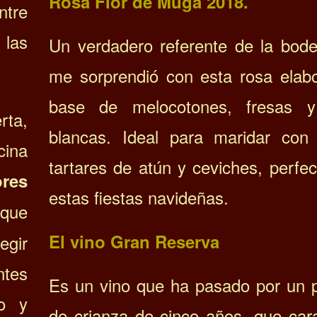
Rosa Flor de Muga 2018.
ntre
 las
Un verdadero referente de la bod
me sorprendió con esta rosa elab
base de melocotones, fresas y
rta,
blancas. Ideal para maridar con 
cina
tartares de atún y ceviches, perfe
res
estas fiestas navideñas.
que
El vino Gran Reserva
egir
ntes
Es un vino que ha pasado por un 
do y
de crianza de cinco años, que cara