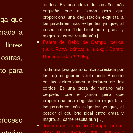
cerdos. Es una pieza de tamaño más
pequeño que el jamón pero que
ega que
proporciona una degustación exquisita a
los paladares más exigentes ya que, al
poseer el equilibrio ideal entre grasa y
orada a
magro, su carne resulta aún […]
Paleta de Cebo de Campo Ibérica
 flores
(50% Raza Ibérica), 5- 5.5kg / Centro
ostras,
Deshuesada (2-2.5kg)
cto para
Toda una joya gastronómica apreciada por
los mejores gourmets del mundo. Procede
de las extremidades anteriores de los
cerdos. Es una pieza de tamaño más
pequeño que el jamón pero que
proporciona una degustación exquisita a
los paladares más exigentes ya que, al
poseer el equilibrio ideal entre grasa y
proceso
magro, su carne resulta aún […]
Jamón de Cebo de Campo Ibérico
cteriza
(50% Raza Ibérica), 7.5 - 8.5 kg /