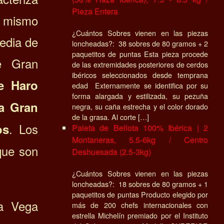
Pieza Entera
 mismo
¿Cuántos Sobres vienen en las piezas
edia de
loncheadas?: 38 sobres de 80 gramos + 2
paquetitos de puntas Esta pieza procede
e Gran
de las extremidades posteriores de cerdos
ibéricos seleccionados desde temprana
e Haro
edad Externamente se identifica por su
forma alargada y estilizada, su pezuña
a Gran
negra, su caña estrecha y el color dorado
de la grasa. Al corte […]
. Los
os
Paleta de Bellota 100% Ibérica | 2
Montaneras, 5.5-6kg / Centro
que son
Deshuesada (2.5-3kg)
¿Cuántos Sobres vienen en las piezas
loncheadas?: 18 sobres de 80 gramos + 1
paquetitos de puntas Producto elegido por
a Vega
más de 200 chefs internacionales con
estrella Michelín premiado por el Instituto