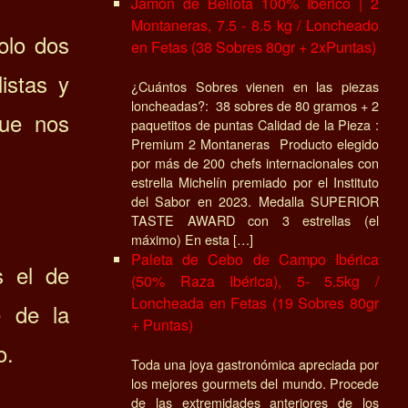
Jamón de Bellota 100% Ibérico | 2
Montaneras, 7.5 - 8.5 kg / Loncheado
solo dos
en Fetas (38 Sobres 80gr + 2xPuntas)
istas y
¿Cuántos Sobres vienen en las piezas
loncheadas?: 38 sobres de 80 gramos + 2
que nos
paquetitos de puntas Calidad de la Pieza :
Premium 2 Montaneras Producto elegido
por más de 200 chefs internacionales con
estrella Michelín premiado por el Instituto
del Sabor en 2023. Medalla SUPERIOR
TASTE AWARD con 3 estrellas (el
máximo) En esta […]
Paleta de Cebo de Campo Ibérica
s el de
(50% Raza Ibérica), 5- 5.5kg /
Loncheada en Fetas (19 Sobres 80gr
e de la
+ Puntas)
o.
Toda una joya gastronómica apreciada por
los mejores gourmets del mundo. Procede
de las extremidades anteriores de los