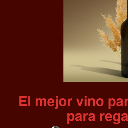
El mejor vino pa
para rega