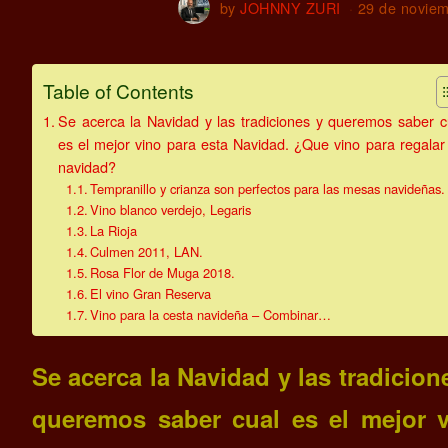
by
JOHNNY ZURI
29 de novie
Table of Contents
Se acerca la Navidad y las tradiciones y queremos saber c
es el mejor vino para esta Navidad. ¿Que vino para regalar
navidad?
Tempranillo y crianza son perfectos para las mesas navideñas.
Vino blanco verdejo, Legaris
La Rioja
Culmen 2011, LAN.
Rosa Flor de Muga 2018.
El vino Gran Reserva
Vino para la cesta navideña – Combinar…
Se acerca la Navidad y las tradicion
queremos saber cual es el mejor 