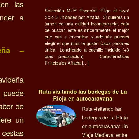
gen las
Selección MUY Especial. Elige el tuyo!
ender a
Solo 5 unidades por Añada Si quieres un
jamón de una calidad incomparable, deja
de buscar, este es sinceramente el mejor
que vas a encontrar y además puedes
elegir el que más te guste! Cada pieza es
eña –
única Loncheado a cuchillo incluido (+3
días preparación) Características
Principales Añada […]
avideña
 puede
Ruta visitando las bodegas de La
Rioja en autocaravana
abor de
Ruta visitando las
bodegas de La Rioja
iere un
en autocaravana: Un
 cestas
Viaje Medieval entre