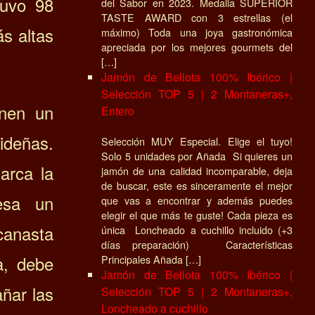
tuvo 98
del Sabor en 2023. Medalla SUPERIOR
TASTE AWARD con 3 estrellas (el
s altas
máximo) Toda una joya gastronómica
apreciada por los mejores gourmets del
[…]
Jamón de Bellota 100% Ibérico |
Selección TOP 5 | 2 Montaneras+,
enen un
Entero
videñas.
Selección MUY Especial. Elige el tuyo!
Solo 5 unidades por Añada Si quieres un
arca la
jamón de una calidad incomparable, deja
de buscar, este es sinceramente el mejor
esa un
que vas a encontrar y además puedes
elegir el que más te guste! Cada pieza es
canasta
única Loncheado a cuchillo incluido (+3
días preparación) Características
a, debe
Principales Añada […]
Jamón de Bellota 100% Ibérico |
ñar las
Selección TOP 5 | 2 Montaneras+,
Loncheado a cuchillo