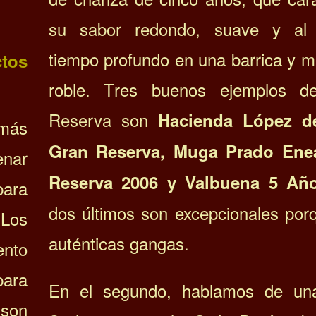
su sabor redondo, suave y al
tiempo profundo en una barrica y m
tos
roble. T
res buenos ejemplos d
Reserva son
Hacienda López d
más
Gran Reserva, Muga Prado Ene
enar
Reserva 2006 y Valbuena 5 Añ
ara
dos últimos son excepcionales por
Los
auténticas gangas.
ento
para
En el segundo, hablamos de un
 son