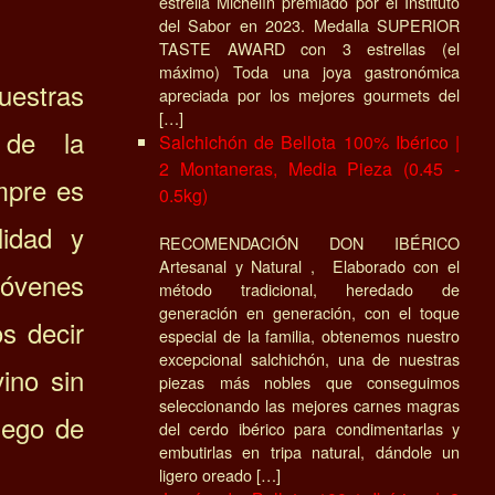
estrella Michelín premiado por el Instituto
del Sabor en 2023. Medalla SUPERIOR
TASTE AWARD con 3 estrellas (el
máximo) Toda una joya gastronómica
estras
apreciada por los mejores gourmets del
[…]
 de la
Salchichón de Bellota 100% Ibérico |
2 Montaneras, Media Pieza (0.45 -
mpre es
0.5kg)
lidad y
RECOMENDACIÓN DON IBÉRICO
Artesanal y Natural , Elaborado con el
jóvenes
método tradicional, heredado de
generación en generación, con el toque
s decir
especial de la familia, obtenemos nuestro
excepcional salchichón, una de nuestras
ino sin
piezas más nobles que conseguimos
seleccionando las mejores carnes magras
uego de
del cerdo ibérico para condimentarlas y
embutirlas en tripa natural, dándole un
ligero oreado […]