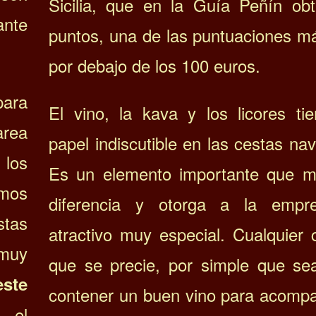
Sicilia, que en la Guía Peñín ob
ante
puntos, una de las puntuaciones má
por debajo de los 100 euros.
ara
El vino, la kava y los licores ti
area
papel indiscutible en las cestas na
 los
Es un elemento importante que m
emos
diferencia y otorga a la empr
stas
atractivo muy especial. Cualquier 
 muy
que se precie, por simple que se
este
contener un buen vino para acompa
o el