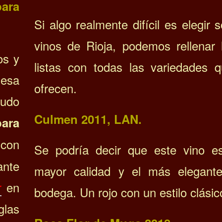
ara
Si algo realmente difícil es elegir 
vinos de Rioja, podemos rellenar l
os y
listas con todas las variedades 
mesa
ofrecen.
udo
Culmen 2011, LAN.
para
 con
Se podría decir que este vino e
ante
mayor calidad y el más elegant
r
en
bodega. Un rojo con un estilo clásic
glas