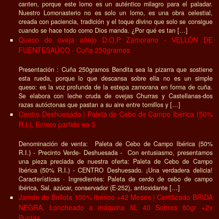
canten, porque este lomo es un auténtico milagro para el paladar.
Nuestro Lomonasterio no es solo un lomo, es una obra celestial,
creada con paciencia, tradición y el toque divino que solo se consigue
cuando se hace todo como Dios manda. ¿Por qué es tan […]
Queso de oveja añejo D.O.P Zamorano - VELLÓN DE
FUENTESAÚCO - Cuña 250gramos
Presentación : Cuña 250gramos Bendita sea la pizarra que sostiene
esta rueda, porque lo que descansa sobre ella no es un simple
queso: es la voz profunda de la estepa zamorana en forma de cuña.
Se elabora con leche cruda de ovejas Churras y Castellanas-dos
razas autóctonas que pastan a su aire entre tomillos y […]
Centro Deshuesado | Paleta de Cebo de Campo Ibérica (50%
R.I.), Entero partido en 3
Denominación de venta: Paleta de Cebo de Campo Ibérica (50%
R.I.) - Precinto Verde- Deshuesada - Con entusiasmo, presentamos
una pieza preciada de nuestra oferta: Paleta de Cebo de Campo
Ibérica (50% R.I.) - CENTRO Deshuesado. ¡Una verdadera delicia!
Características · Ingredientes: Paleta de cerdo de cebo de campo
ibérica, Sal, azúcar, conservador (E-252), antioxidante […]
Jamón de Bellota 100% Ibérico +42 Meses | Certificado BRIDA
NEGRA, Loncheado a máquina XL 40 Sobres 80gr +2x
Puntas