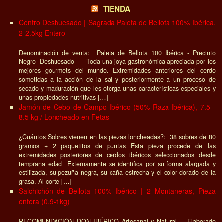
TIENDA
Centro Deshuesado | Sagrada Paleta de Bellota 100% Ibérica,
2-2.5kg Entero
Denominación de venta: Paleta de Bellota 100 Ibérica - Precinto
Negro- Deshuesado - Toda una joya gastronómica apreciada por los
mejores gourmets del mundo. Extremidades anteriores del cerdo
sometidas a la acción de la sal y posteriormente a un proceso de
secado y maduración que les otorga unas características especiales y
unas propiedades nutritivas […]
Jamón de Cebo de Campo Ibérico (50% Raza Ibérica), 7.5 -
8.5 kg / Loncheado en Fetas
¿Cuántos Sobres vienen en las piezas loncheadas?: 38 sobres de 80
gramos + 2 paquetitos de puntas Esta pieza procede de las
extremidades posteriores de cerdos ibéricos seleccionados desde
temprana edad Externamente se identifica por su forma alargada y
estilizada, su pezuña negra, su caña estrecha y el color dorado de la
grasa. Al corte […]
Salchichón de Bellota 100% Ibérico | 2 Montaneras, Pieza
entera (0.9-1kg)
RECOMENDACIÓN DON IBÉRICO Artesanal y Natural , Elaborado