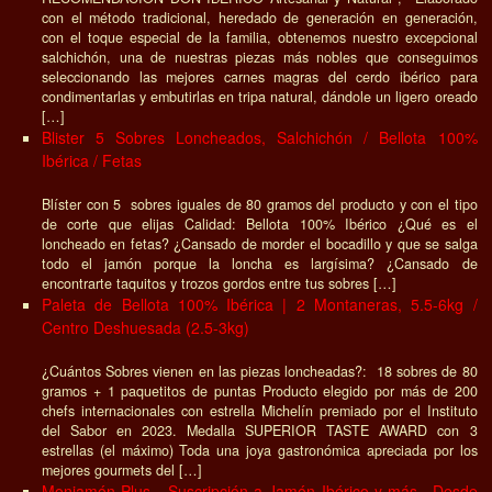
con el método tradicional, heredado de generación en generación,
con el toque especial de la familia, obtenemos nuestro excepcional
salchichón, una de nuestras piezas más nobles que conseguimos
seleccionando las mejores carnes magras del cerdo ibérico para
condimentarlas y embutirlas en tripa natural, dándole un ligero oreado
[…]
Blister 5 Sobres Loncheados, Salchichón / Bellota 100%
Ibérica / Fetas
Blíster con 5 sobres iguales de 80 gramos del producto y con el tipo
de corte que elijas Calidad: Bellota 100% Ibérico ¿Qué es el
loncheado en fetas? ¿Cansado de morder el bocadillo y que se salga
todo el jamón porque la loncha es largísima? ¿Cansado de
encontrarte taquitos y trozos gordos entre tus sobres […]
Paleta de Bellota 100% Ibérica | 2 Montaneras, 5.5-6kg /
Centro Deshuesada (2.5-3kg)
¿Cuántos Sobres vienen en las piezas loncheadas?: 18 sobres de 80
gramos + 1 paquetitos de puntas Producto elegido por más de 200
chefs internacionales con estrella Michelín premiado por el Instituto
del Sabor en 2023. Medalla SUPERIOR TASTE AWARD con 3
estrellas (el máximo) Toda una joya gastronómica apreciada por los
mejores gourmets del […]
Monjamón Plus - Suscripción a Jamón Ibérico y más.. Desde