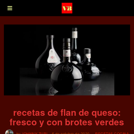
recetas de flan de queso:
fresco y con brotes verdes
by
JOHNNY ZURI
6 de octubre de 2020
RECETAS COCINA