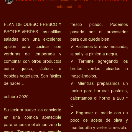
1 min read
FLAN DE QUESO FRESCO Y
fresco picado. Podemos
BROTES VERDES. Las natillas
pasarlo por el procesador
saladas son una excelente
para que quede bien.
opción para cocinar con
✔ Rallamos la nuez moscada,
verduras de temporada y
la sal y la pimienta negra.
combinar con otros productos
✔ Termine agregando los
como queso, lácteos o
brotes verdes picados o
bebidas vegetales. Son fáciles
mezclándolos.
de hacer…
✔ Mientras preparamos un
molde para hornear pasteles,
octubre 2020
calentamos el horno a 200 °
C.
Su textura suave los convierte
✔ Engrasar el molde con un
en una comida apetecible
poco de aceite de oliva y
para empezar el almuerzo o la
mantequilla y verter la mezcla.
cena. Tenemos una comida