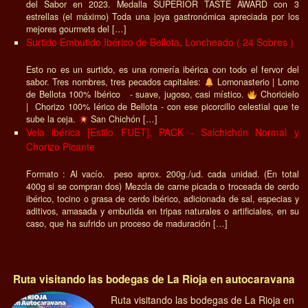
del Sabor en 2023. Medalla SUPERIOR TASTE AWARD con 3
estrellas (el máximo) Toda una joya gastronómica apreciada por los
mejores gourmets del […]
Surtido Embutido Ibérico de Bellota, Loncheado ( 24 Sobres )
Esto no es un surtido, es una romería ibérica con todo el fervor del
sabor. Tres nombres, tres pecados capitales:
Lomonasterio | Lomo
de Bellota 100% Ibérico - suave, jugoso, casi místico.
Choricielo
| Chorizo 100% Iérico de Bellota - con ese picorcillo celestial que te
sube la ceja.
San Chichón […]
Vela ibérica [Estilo FUET], PACK - Salchichón Normal y
Chorizo Picante
Formato : Al vacío. peso aprox. 200g./ud. cada unidad. (En total
400g si se compran dos) Mezcla de carne picada o troceada de cerdo
ibérico, tocino o grasa de cerdo ibérico, adicionada de sal, especias y
aditivos, amasada y embutida en tripas naturales o artificiales, en su
caso, que ha sufrido un proceso de maduración […]
Ruta visitando las bodegas de La Rioja en autocaravana
Ruta visitando las bodegas de La Rioja en