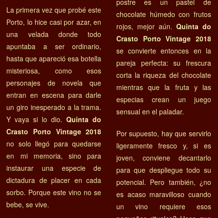
postre es un pastel de
La primera vez que probé este
chocolate húmedo con frutos
Porto, lo hice casi por azar, en
rojos, mejor aún.
Quinta do
una velada donde todo
Crasto Porto Vintage 2018
apuntaba a ser ordinario,
se convierte entonces en la
hasta que apareció esa botella
pareja perfecta: su frescura
misteriosa, como esos
corta la riqueza del chocolate
personajes de novela que
mientras que la fruta y las
entran en escena para darle
especias crean un juego
un giro inesperado a la trama.
sensual en el paladar.
Y vaya si lo dio.
Quinta do
Crasto Porto Vintage 2018
Por supuesto, hay que servirlo
no solo llegó para quedarse
ligeramente fresco y, si es
en mi memoria, sino para
joven, conviene decantarlo
instaurar una especie de
para que despliegue todo su
dictadura de placer en cada
potencial. Pero también, ¿no
sorbo. Porque este vino no se
es acaso maravilloso cuando
bebe, se vive.
un vino requiere esos