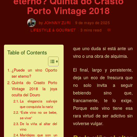
eterno? Quinta do Crasto
Porto Vintage 2018
by
JOHNNY ZURI
9 de mayo de 2025
LIFESTYLE & GOURMET
3 mins read
que uno duda si está ante un
Table of Contents
vino o una obra de alquimia.
El final, largo y persistente,
¿Puede un vino Oporto
ser eterno?
deja un eco de frescura que
Quinta do Crasto Porto
no solo invita a seguir
Vintage 2018 la joya
bebiendo sino que,
oculta del Douro
francamente, te lo exige.
La elegancia salvaje
que conquista la nariz
Porque este vino tiene esa
“Este vino no se bebe,
rara virtud de ser adictivo sin
se vive”
volverse vulgar.
De la viña al altar del
vino
Maridajes que son un