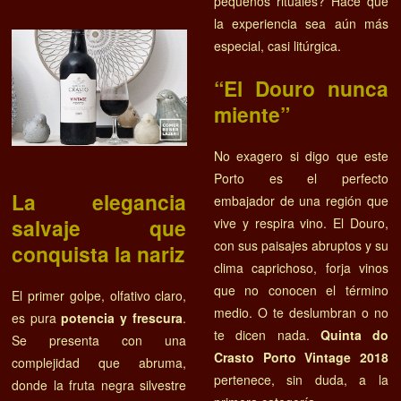
pequeños rituales? Hace que
la experiencia sea aún más
especial, casi litúrgica.
“El Douro nunca
miente”
No exagero si digo que este
Porto es el perfecto
La elegancia
embajador de una región que
salvaje que
vive y respira vino. El Douro,
con sus paisajes abruptos y su
conquista la nariz
clima caprichoso, forja vinos
que no conocen el término
El primer golpe, olfativo claro,
medio. O te deslumbran o no
es pura
potencia y frescura
.
te dicen nada.
Quinta do
Se presenta con una
Crasto Porto Vintage 2018
complejidad que abruma,
pertenece, sin duda, a la
donde la fruta negra silvestre