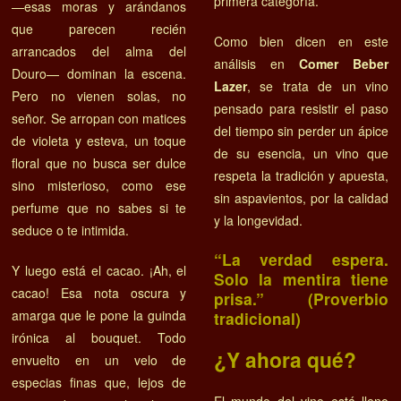
primera categoría.
—esas moras y arándanos
que parecen recién
Como bien dicen en este
arrancados del alma del
análisis en
Comer Beber
Douro— dominan la escena.
Lazer
, se trata de un vino
Pero no vienen solas, no
pensado para resistir el paso
señor. Se arropan con matices
del tiempo sin perder un ápice
de violeta y esteva, un toque
de su esencia, un vino que
floral que no busca ser dulce
respeta la tradición y apuesta,
sino misterioso, como ese
sin aspavientos, por la calidad
perfume que no sabes si te
y la longevidad.
seduce o te intimida.
“La verdad espera.
Y luego está el cacao. ¡Ah, el
Solo la mentira tiene
cacao! Esa nota oscura y
prisa.” (Proverbio
amarga que le pone la guinda
tradicional)
irónica al bouquet. Todo
¿Y ahora qué?
envuelto en un velo de
especias finas que, lejos de
El mundo del vino está lleno