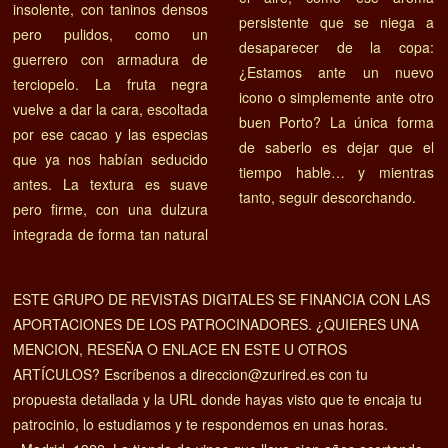
insolente, con taninos densos
persistente que se niega a
pero pulidos, como un
desaparecer de la copa:
guerrero con armadura de
¿Estamos ante un nuevo
terciopelo. La fruta negra
icono o simplemente ante otro
vuelve a dar la cara, escoltada
buen Porto? La única forma
por ese cacao y las especias
de saberlo es dejar que el
que ya nos habían seducido
tiempo hable… y mientras
antes. La textura es suave
tanto, seguir descorchando.
pero firme, con una dulzura
integrada de forma tan natural
ESTE GRUPO DE REVISTAS DIGITALES SE FINANCIA CON LAS
APORTACIONES DE LOS PATROCINADORES. ¿QUIERES UNA
MENCION, RESEÑA O ENLACE EN ESTE U OTROS
ARTÍCULOS? Escríbenos a direccion@zurired.es con tu
propuesta detallada y la URL donde hayas visto que te encaja tu
patrocinio, lo estudiamos y te respondemos en unas horas.