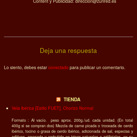
Content y Publicidad: direccion@zurired.es
Deja una respuesta
Lo siento, debes estar
conectado
para publicar un comentario.
TIENDA
Vela ibérica [Estilo FUET], Chorizo Normal
Formato : Al vacío. peso aprox. 200g./ud. cada unidad. (En total
400g si se compran dos) Mezcla de carne picada o troceada de cerdo
ibérico, tocino o grasa de cerdo ibérico, adicionada de sal, especias y
aditivos, amasada y embutida en tripas naturales o artificiales, en su