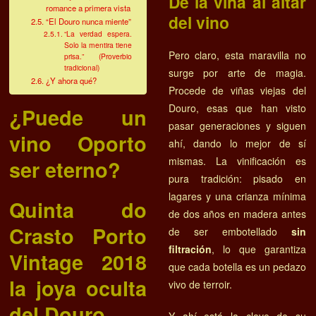
De la viña al altar
romance a primera vista
del vino
“El Douro nunca miente”
“La verdad espera.
Solo la mentira tiene
Pero claro, esta maravilla no
prisa.” (Proverbio
tradicional)
surge por arte de magia.
¿Y ahora qué?
Procede de viñas viejas del
Douro, esas que han visto
¿Puede un
pasar generaciones y siguen
vino Oporto
ahí, dando lo mejor de sí
mismas. La vinificación es
ser eterno?
pura tradición: pisado en
lagares y una crianza mínima
Quinta do
de dos años en madera antes
Crasto Porto
de ser embotellado
sin
filtración
, lo que garantiza
Vintage 2018
que cada botella es un pedazo
la joya oculta
vivo de terroir.
del Douro
Y ahí está la clave de su