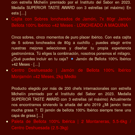
con estrella Michelín premiado por el Instituto del Sabor en 2023.
Medalla SUPERIOR TASTE AWARD con 3 estrellas (el máximo) En
esta […]
Cajita con Sobres loncheados de Jamón, 7x 80gr Jamón
Bellota 100% Ibérico +42 Meses - LONCHEADO A MAQUINA
Cinco sobres, cinco momentos de puro placer ibérico. Con esta cajita
de 5 sobres loncheados de 80g a cuchillo , puedes elegir entre
nuestras mejores selecciones y diseñar tu propia experiencia
gastronómica. Tú eliges la combinación, nosotros ponemos el milagro.
¿Qué puedes incluir en tu caja?
Jamón de Bellota 100% Ibérico
+42 Meses - […]
Centro Deshuesado | Jamón de Bellota 100% Ibérico
Monjamón +42 Meses, 2kg Medio
Producto elegido por más de 200 chefs internacionales con estrella
Michelín premiado por el Instituto del Sabor en 2023. Medalla
SUPERIOR TASTE AWARD con 3 estrellas (el máximo) Actualmente
nos encontramos sirviendo la añada del año 2019 ¿Mi jamón tiene
mucha grasa ?: El jamón de bellota 100% Ibérico siempre tiene una
capa de grasa […]
Paleta de Bellota 100% Ibérica | 2 Montaneras, 5.5-6kg /
Centro Deshuesada (2.5-3kg)