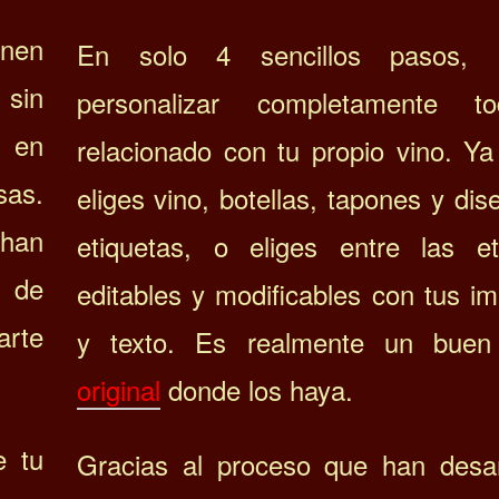
enen
En solo 4 sencillos pasos, 
 sin
personalizar completamente t
á en
relacionado con tu propio vino. Ya
sas.
eliges
vino, botellas, tapones y di
 han
etiquetas, o eliges entre las et
 de
editables y modificables con tus i
arte
y texto. Es realmente un bue
original
donde los haya.
e tu
Gracias al proceso que han desar