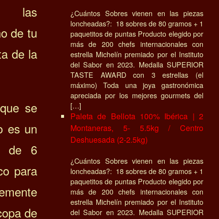
do las
¿Cuántos Sobres vienen en las piezas
loncheadas?: 18 sobres de 80 gramos + 1
ño de tu
paquetitos de puntas Producto elegido por
más de 200 chefs internacionales con
ta de la
estrella Michelín premiado por el Instituto
del Sabor en 2023. Medalla SUPERIOR
TASTE AWARD con 3 estrellas (el
máximo) Toda una joya gastronómica
apreciada por los mejores gourmets del
 que se
[…]
Paleta de Bellota 100% Ibérica | 2
do es
un
Montaneras, 5- 5.5kg / Centro
Deshuesada (2-2.5kg)
e de 6
¿Cuántos Sobres vienen en las piezas
co para
loncheadas?: 18 sobres de 80 gramos + 1
paquetitos de puntas Producto elegido por
lemente
más de 200 chefs internacionales con
estrella Michelín premiado por el Instituto
 copa de
del Sabor en 2023. Medalla SUPERIOR