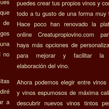
ues
puedes crear tus propios vinos y co
 que
todo a tu gusto de una forma muy f
 de
Hace poco han
renovado la pla
sgos
online Creatupropiovino.com p
 una
haya más opciones de personaliza
l no
para mejorar y facilitar la 
elaboración del vino.
itas
Ahora podemos elegir entre vinos
diré
y vinos espumosos de máxima cal
ar a
descubrir
nuevos vinos tintos pe