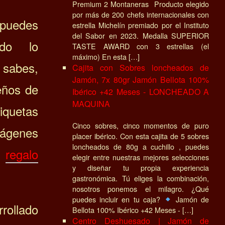
Premium 2 Montaneras Producto elegido
por más de 200 chefs internacionales con
puedes
estrella Michelín premiado por el Instituto
del Sabor en 2023. Medalla SUPERIOR
odo lo
TASTE AWARD con 3 estrellas (el
máximo) En esta […]
 sabes,
Cajita con Sobres loncheados de
Jamón, 7x 80gr Jamón Bellota 100%
seños de
Ibérico +42 Meses - LONCHEADO A
MAQUINA
iquetas
Cinco sobres, cinco momentos de puro
mágenes
placer ibérico. Con esta cajita de 5 sobres
loncheados de 80g a cuchillo , puedes
n
regalo
elegir entre nuestras mejores selecciones
y diseñar tu propia experiencia
gastronómica. Tú eliges la combinación,
nosotros ponemos el milagro. ¿Qué
puedes incluir en tu caja?
Jamón de
rollado
Bellota 100% Ibérico +42 Meses - […]
Centro Deshuesado | Jamón de