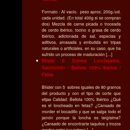
Formato : Al vacío. peso aprox. 200g./ud.
cada unidad. (En total 400g si se compran
dos) Mezcla de carne picada o troceada
de cerdo ibérico, tocino o grasa de cerdo
ibérico, adicionada de sal, especias y
aditivos, amasada y embutida en tripas
naturales o artificiales, en su caso, que ha
sufrido un proceso de maduración […]
Blister 5 Sobres Loncheados,
Salchichón / Bellota 100% Ibérica /
Fetas
Blíster con 5 sobres iguales de 80 gramos
del producto y con el tipo de corte que
elijas Calidad: Bellota 100% Ibérico ¿Qué
es el loncheado en fetas? ¿Cansado de
morder el bocadillo y que se salga todo el
jamón porque la loncha es largísima?
¿Cansado de encontrarte taquitos y trozos
gordos entre tus sobres […]