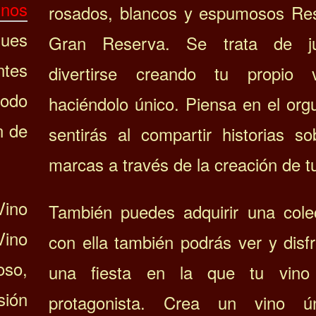
inos
rosados, blancos y espumosos Re
ues
Gran Reserva. Se trata de 
ntes
divertirse creando tu propio 
todo
haciéndolo único. Piensa
en el org
n de
sentirás al compartir historias so
marcas a través de la creación de tu
Vino
También puedes adquirir una cole
Vino
con ella también podrás ver y disf
so,
una fiesta en la que tu vino
sión
protagonista.
Crea un vino ú