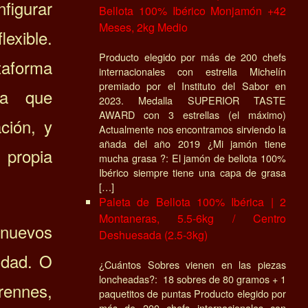
nfigurar
Bellota 100% Ibérico Monjamón +42
Meses, 2kg Medio
lexible.
Producto elegido por más de 200 chefs
taforma
internacionales con estrella Michelín
premiado por el Instituto del Sabor en
ara que
2023. Medalla SUPERIOR TASTE
AWARD con 3 estrellas (el máximo)
ción, y
Actualmente nos encontramos sirviendo la
añada del año 2019 ¿Mi jamón tiene
propia
mucha grasa ?: El jamón de bellota 100%
Ibérico siempre tiene una capa de grasa
[…]
Paleta de Bellota 100% Ibérica | 2
Montaneras, 5.5-6kg / Centro
 nuevos
Deshuesada (2.5-3kg)
idad. O
¿Cuántos Sobres vienen en las piezas
loncheadas?: 18 sobres de 80 gramos + 1
rennes,
paquetitos de puntas Producto elegido por
más de 200 chefs internacionales con