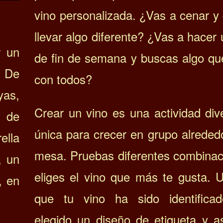
vino personalizada.
¿Vas a cenar y 
llevar algo diferente? ¿Vas a hacer 
r un
de fin de semana y buscas algo qu
. De
con todos?
yas,
Crear un vino es una actividad div
e de
única para crecer en grupo alreded
ella
mesa. Pruebas diferentes combinac
, un
eliges el vino que más te gusta.
U
, en
que tu vino ha sido identifica
elegido un diseño de etiqueta y a