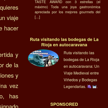
TASTE AWARD con 3 estrellas (el
quieres
máximo) Toda una joya gastronómica
apreciada por los mejores gourmets del
un viaje
[…]
e hacer
Ruta visitando las bodegas de La
Rioja en autocaravana
Ruta visitando las
ertida y
bodegas de La Rioja
or de la
en autocaravana: Un
Viaje Medieval entre
iones y
Viñedos y Bodegas
na vez
Legendarias.
.
do, has
SPONSORED
signado