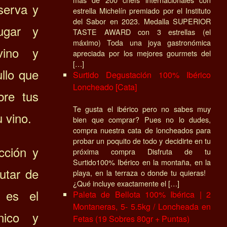
serva y
estrella Michelín premiado por el Instituto
del Sabor en 2023. Medalla SUPERIOR
jugar
y
TASTE AWARD con 3 estrellas (el
máximo) Toda una joya gastronómica
vino y
apreciada por los mejores gourmets del
[…]
ullo que
Surtido Degustación 100% Ibérico
Loncheado [Cata]
bre tus
Te gusta el ibérico pero no sabes muy
 vino.
bien que comprar? Pues no lo dudes,
compra nuestra cata de loncheados para
probar un poquito de todo y decidirte en tu
cción y
próxima compra Disfruta de tu
Surtido100% Ibérico en la montaña, en la
rutar de
playa, en la terraza o donde tu quieras!
¿Qué incluye exactamente el […]
 es el
Paleta de Bellota 100% Ibérica | 2
Montaneras, 5- 5.5kg / Loncheada en
nico y
Fetas (19 Sobres 80gr + Puntas)